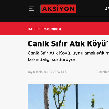
A
GÜNDEM
HABERLER
Canik Sıfır Atık Köyü
Canik Sıfır Atık Köyü, uygulamalı eğitim
farkındalığı sürdürüyor.
Yayın Tarihi:
03.06.2026 13:53
Güncellem