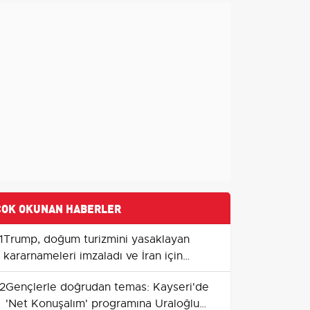
ÇOK OKUNAN HABERLER
1
Trump, doğum turizmini yasaklayan
kararnameleri imzaladı ve İran için
umutlu konuştu
2
Gençlerle doğrudan temas: Kayseri'de
'Net Konuşalım' programına Uraloğlu