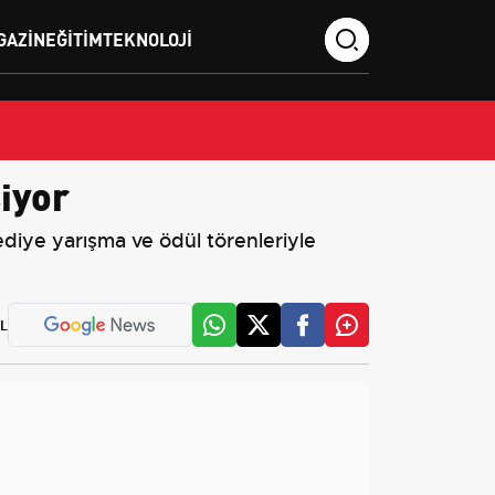
GAZIN
EĞITIM
TEKNOLOJI
şiyor
lediye yarışma ve ödül törenleriyle
L