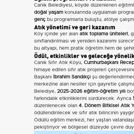
Canik Belediyesi, köyde düzenlenen eğiti
doğal yaşam
konularında uygulamalı programl
genç
bu programlarla buluştu; atölye çalışma
Atık yönetimi ve geri kazanım
Köy içinde yer alan
atık toplama üniteleri
, 
sınıflandırılması ve yeniden kazanımı sürecin
bu altyapı, hem pratik öğretim hem de şehir 
Ödül, etkinlikler ve geleceğe yöneli
Canik Sıfır Atık Köyü,
Cumhurbaşkanı Recep 
himaye edilen sıfır atık projeleri çerçevesin
Başkanı
İbrahim Sandıkçı
şu değerlendirmede
merkezine alan nesiller için gayretle çalış
Belediye,
2025-2026 eğitim-öğretim yılı
boy
farkındalık etkinliklerini sürdürecek. Ayrıca
düzenlenecek olan
4. Dönem Bitkisel Atık 
ödüllendirilecek ve sıfır atık bilincinin yaygı
Ödüllü eğitim merkezi, her yaştan vatandaşın i
pekiştiriyor ve bölgesel düzeyde çevre duya