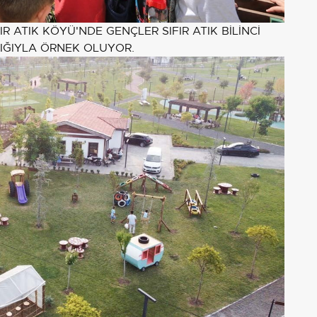
R ATIK KÖYÜ'NDE GENÇLER SIFIR ATIK BİLİNCİ
IĞIYLA ÖRNEK OLUYOR.