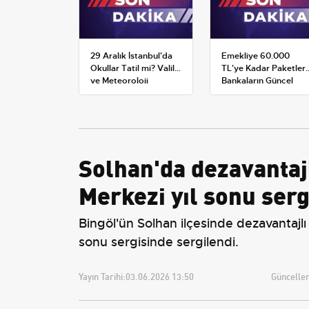
29 Aralık İstanbul'da
Emekliye 60.000
Okullar Tatil mi? Valilik
TL'ye Kadar Paketler:
ve Meteoroloji
Bankaların Güncel
Açıklamaları
Promosyon ve Ek
Avantajları
Solhan'da dezavantajl
Merkezi yıl sonu ser
Bingöl'ün Solhan ilçesinde dezavantajlı
sonu sergisinde sergilendi.
Yayın Tarihi:
03.06.2026 13:50
Güncellem