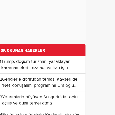
ÇOK OKUNAN HABERLER
1
Trump, doğum turizmini yasaklayan
kararnameleri imzaladı ve İran için
umutlu konuştu
2
Gençlerle doğrudan temas: Kayseri'de
'Net Konuşalım' programına Uraloğlu
katılacak
3
Yatırımlarla büyüyen Sungurlu'da toplu
açılış ve dualı temel atma
4
Eşgüdümlü müdahale Kırklareli'nde ağır