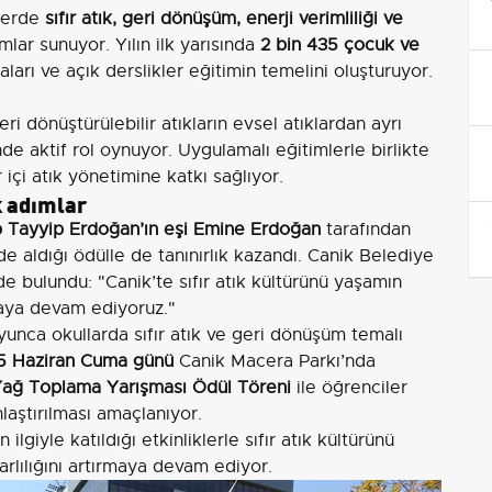
mlerde
sıfır atık, geri dönüşüm, enerji verimliliği ve
ar sunuyor. Yılın ilk yarısında
2 bin 435 çocuk ve
ları ve açık derslikler eğitimin temelini oluşturuyor.
geri dönüştürülebilir atıkların evsel atıklardan ayrı
de aktif rol oynuyor. Uygulamalı eğitimlerle birlikte
içi atık yönetimine katkı sağlıyor.
k adımlar
Tayyip Erdoğan’ın eşi Emine Erdoğan
tarafından
de aldığı ödülle de tanınırlık kazandı. Canik Belediye
 bulundu: "Canik’te sıfır atık kültürünü yaşamın
maya devam ediyoruz."
unca okullarda sıfır atık ve geri dönüşüm temalı
5 Haziran Cuma günü
Canik Macera Parkı’nda
Yağ Toplama Yarışması Ödül Töreni
ile öğrenciler
nlaştırılması amaçlanıyor.
lgiyle katıldığı etkinliklerle sıfır atık kültürünü
rlılığını artırmaya devam ediyor.