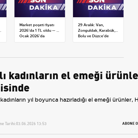
Market poşeti fiyatı
29 Aralık: Van,
2026'da 1 TL oldu — 1
Zonguldak, Karabük,
Ocak 2026'da
Bolu ve Düzce'de
yürürlüğe giren tarife
okullar tatil —
Üniversiteler ne
durumda?
ı kadınların el emeği ürünle
gisinde
 kadınların yıl boyunca hazırladığı el emeği ürünler,
e Tarihi:
03.06.2026 13:53
ABONE O