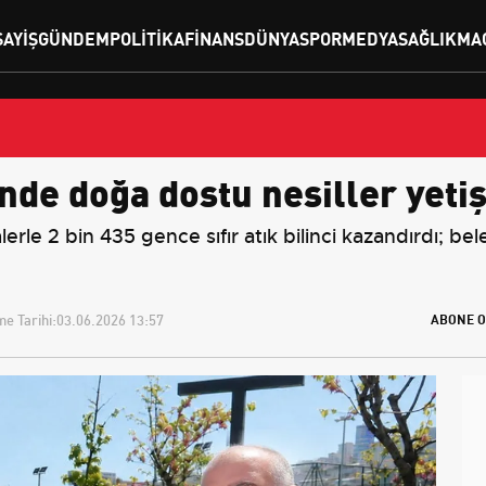
SAYIŞ
GÜNDEM
POLITIKA
FINANS
DÜNYA
SPOR
MEDYA
SAĞLIK
MA
’nde doğa dostu nesiller yeti
lerle 2 bin 435 gence sıfır atık bilinci kazandırdı; be
e Tarihi:
03.06.2026 13:57
ABONE O