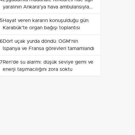
yaralının Ankara'ya hava ambulansıyla
sevkini sağladı
5
Hayat veren kararın konuşulduğu gün:
Karabük'te organ bağışı toplantısı
6
Dört uçak yurda döndü: OGM'nin
İspanya ve Fransa görevleri tamamlandı
7
Ren'de su alarmı: düşük seviye gemi ve
enerji taşımacılığını zora soktu