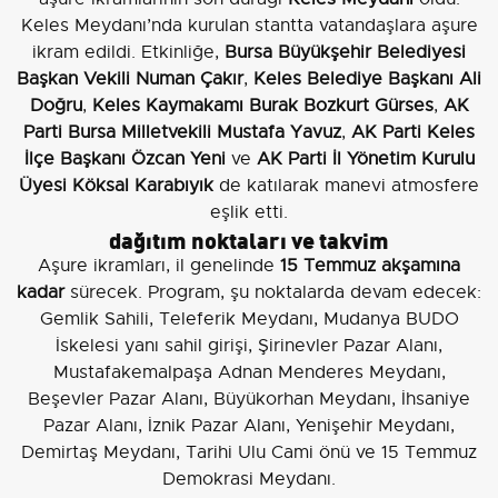
Keles Meydanı’nda kurulan stantta vatandaşlara aşure
ikram edildi. Etkinliğe,
Bursa Büyükşehir Belediyesi
Başkan Vekili Numan Çakır
,
Keles Belediye Başkanı Ali
Doğru
,
Keles Kaymakamı Burak Bozkurt Gürses
,
AK
Parti Bursa Milletvekili Mustafa Yavuz
,
AK Parti Keles
İlçe Başkanı Özcan Yeni
ve
AK Parti İl Yönetim Kurulu
Üyesi Köksal Karabıyık
de katılarak manevi atmosfere
eşlik etti.
dağıtım noktaları ve takvim
Aşure ikramları, il genelinde
15 Temmuz akşamına
kadar
sürecek. Program, şu noktalarda devam edecek:
Gemlik Sahili, Teleferik Meydanı, Mudanya BUDO
İskelesi yanı sahil girişi, Şirinevler Pazar Alanı,
Mustafakemalpaşa Adnan Menderes Meydanı,
Beşevler Pazar Alanı, Büyükorhan Meydanı, İhsaniye
Pazar Alanı, İznik Pazar Alanı, Yenişehir Meydanı,
Demirtaş Meydanı, Tarihi Ulu Cami önü ve 15 Temmuz
Demokrasi Meydanı.