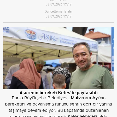
03.07.2026 17:17
Güncelleme Tarihi:
03.07.2026 17:17
Aşurenin bereketi Keles’te paylaşıldı
Bursa Büyükşehir Belediyesi,
Muharrem Ayı
'nın
bereketini ve dayanışma ruhunu şehrin dört bir yanına
taşımaya devam ediyor. Bu kapsamda düzenlenen
aşure ikramlarının son durağı
Keles Meydanı
oldu.