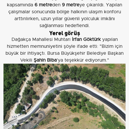
kapsamında
6 metre
den
9 metre
ye çıkarıldı. Yapılan
çalışmalar sonucunda bölge halkının ulaşım konforu
arttırılırken, uzun yıllar güvenli yolculuk imkânı
sağlanması hedeflendi.
Yerel görüş
Dağakça Mahallesi Muhtarı
İrfan Göktürk
yapılan
hizmetten memnuniyetini şöyle ifade etti: "Bizim için
büyük bir ihtiyaçtı. Bursa Büyükşehir Belediye Başkan
Vekili
Şahin Biba
'ya teşekkür ediyorum."