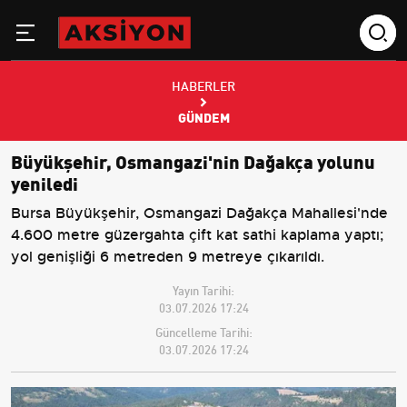
HABERLER
GÜNDEM
Büyükşehir, Osmangazi'nin Dağakça yolunu
yeniledi
Bursa Büyükşehir, Osmangazi Dağakça Mahallesi'nde
4.600 metre güzergahta çift kat sathi kaplama yaptı;
yol genişliği 6 metreden 9 metreye çıkarıldı.
Yayın Tarihi:
03.07.2026 17:24
Güncelleme Tarihi:
03.07.2026 17:24