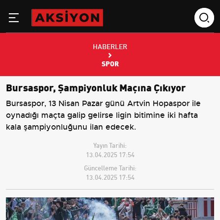
HABERLER
SPOR
Bursaspor, Şampiyonluk Maçına Çıkıyor
Bursaspor, 13 Nisan Pazar günü Artvin Hopaspor ile
oynadığı maçta galip gelirse ligin bitimine iki hafta
kala şampiyonluğunu ilan edecek.
Yayın Tarihi:
13.04.2025 17:54
Güncelleme Tarihi:
13.04.2025 17:54