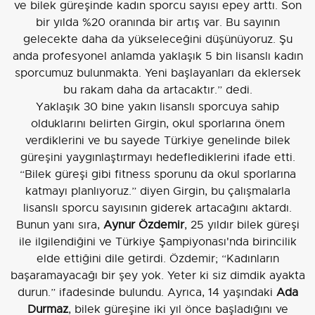
ve bilek güreşinde kadın sporcu sayısı epey arttı. Son
bir yılda %20 oranında bir artış var. Bu sayının
gelecekte daha da yükseleceğini düşünüyoruz. Şu
anda profesyonel anlamda yaklaşık 5 bin lisanslı kadın
sporcumuz bulunmakta. Yeni başlayanları da eklersek
bu rakam daha da artacaktır.” dedi.
Yaklaşık 30 bine yakın lisanslı sporcuya sahip
olduklarını belirten Girgin, okul sporlarına önem
verdiklerini ve bu sayede Türkiye genelinde bilek
güreşini yaygınlaştırmayı hedeflediklerini ifade etti.
“Bilek güreşi gibi fitness sporunu da okul sporlarına
katmayı planlıyoruz.” diyen Girgin, bu çalışmalarla
lisanslı sporcu sayısının giderek artacağını aktardı.
Bunun yanı sıra,
Aynur Özdemir
, 25 yıldır bilek güreşi
ile ilgilendiğini ve Türkiye Şampiyonası'nda birincilik
elde ettiğini dile getirdi. Özdemir; “Kadınların
başaramayacağı bir şey yok. Yeter ki siz dimdik ayakta
durun.” ifadesinde bulundu. Ayrıca, 14 yaşındaki
Ada
Durmaz
, bilek güreşine iki yıl önce başladığını ve