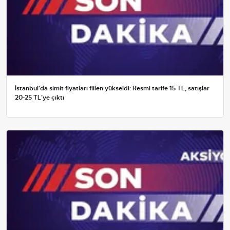
İstanbul'da simit fiyatları fiilen yükseldi: Resmi tarife 15 TL, satışlar
20-25 TL'ye çıktı