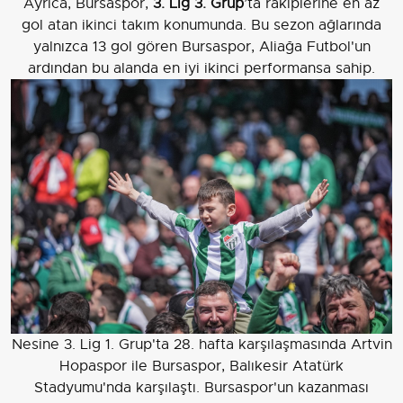
Ayrıca, Bursaspor,
3. Lig 3. Grup
’ta rakiplerine en az
gol atan ikinci takım konumunda. Bu sezon ağlarında
yalnızca 13 gol gören Bursaspor, Aliağa Futbol'un
ardından bu alanda en iyi ikinci performansa sahip.
Nesine 3. Lig 1. Grup'ta 28. hafta karşılaşmasında Artvin
Hopaspor ile Bursaspor, Balıkesir Atatürk
Stadyumu'nda karşılaştı. Bursaspor'un kazanması