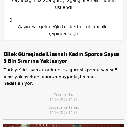
Yayladağı'nda aba güreşi ağalığını Binali Yıldırım
üstlendi
6
Çayırova, geleceğin basketbolcularını ülke
çapında seçti
Bilek Güreşinde Lisanslı Kadın Sporcu Sayısı
5 Bin Sınırına Yaklaşıyor
Türkiye'de lisanslı kadın bilek güreşi sporcu sayısı 5
bine yaklaşırken, sporun yaygınlaştırılması
hedefleniyor.
Yayın Tarihi:
13.04.2025 13:59
Güncelleme Tarihi:
13.04.2025 13:59