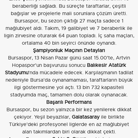
beraberliği sağladı. Bu süreçte taraftarlar, çeşitli
bağışlar ve projelerle mali sorunlara çözüm üretti.
Bursaspor, bu sezon çıktığı 27 maçta sadece 1
mağlubiyet aldı. Takım, 19 galibiyet ve 7 beraberlik ile
ligin zirvesine oturarak 64 puan topladı. İç saha maçları,
ortalama 40 bin seyirci önünde oynandı.
Şampiyonluk Maçının Detayları
Bursaspor, 13 Nisan Pazar günü saat 15.00’te, Artvin
Hopaspor'un başvurusu sonucu
Balıkesir Atatürk
Stadyumu
'nda mücadele edecek. Karşılaşmanın tadilat
nedeniyle Bursa'da oynanamaması, taraftarların büyük
ilgi göstermesine yol açtı. 13 bin 732 kapasiteli
stadyumda maç, tamamen dolu olarak oynanacak.
Başarılı Performans
Bursaspor, bu sezon yalnızca bir kez yenilerek dikkat
çekiyor. Yeşil beyazlılar,
Galatasaray
ile birlikte
Türkiye'deki profesyonel liglerde en az mağlubiyet
alan takımlardan biri olarak dikkat çekti.