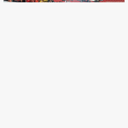
Türkiye Bilek Güreşi Şampiyonası, 64 ilden 911
sporcunun katılımıyla Kayseri'de yapıldı.