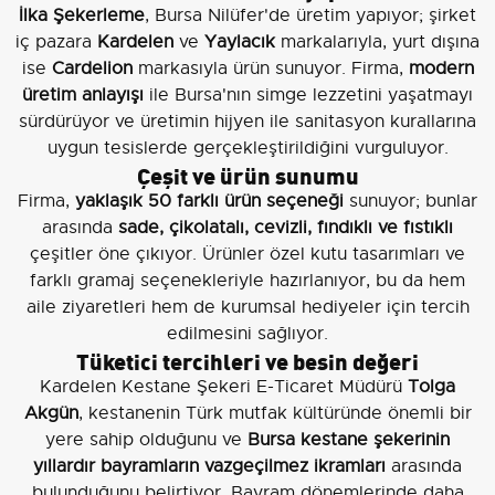
İlka Şekerleme
, Bursa Nilüfer'de üretim yapıyor; şirket
iç pazara
Kardelen
ve
Yaylacık
markalarıyla, yurt dışına
ise
Cardelion
markasıyla ürün sunuyor. Firma,
modern
üretim anlayışı
ile Bursa'nın simge lezzetini yaşatmayı
sürdürüyor ve üretimin hijyen ile sanitasyon kurallarına
uygun tesislerde gerçekleştirildiğini vurguluyor.
Çeşit ve ürün sunumu
Firma,
yaklaşık 50 farklı ürün seçeneği
sunuyor; bunlar
arasında
sade, çikolatalı, cevizli, fındıklı ve fıstıklı
çeşitler öne çıkıyor. Ürünler özel kutu tasarımları ve
farklı gramaj seçenekleriyle hazırlanıyor, bu da hem
aile ziyaretleri hem de kurumsal hediyeler için tercih
edilmesini sağlıyor.
Tüketici tercihleri ve besin değeri
Kardelen Kestane Şekeri E-Ticaret Müdürü
Tolga
Akgün
, kestanenin Türk mutfak kültüründe önemli bir
yere sahip olduğunu ve
Bursa kestane şekerinin
yıllardır bayramların vazgeçilmez ikramları
arasında
bulunduğunu belirtiyor. Bayram dönemlerinde daha