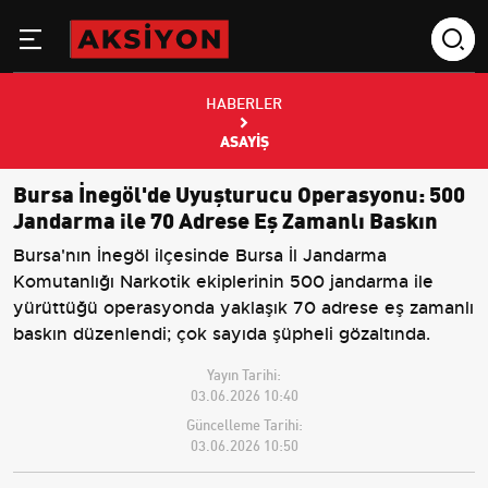
HABERLER
ASAYIŞ
Bursa İnegöl'de Uyuşturucu Operasyonu: 500
Jandarma ile 70 Adrese Eş Zamanlı Baskın
Bursa'nın İnegöl ilçesinde Bursa İl Jandarma
Komutanlığı Narkotik ekiplerinin 500 jandarma ile
yürüttüğü operasyonda yaklaşık 70 adrese eş zamanlı
baskın düzenlendi; çok sayıda şüpheli gözaltında.
Yayın Tarihi:
03.06.2026 10:40
Güncelleme Tarihi:
03.06.2026 10:50