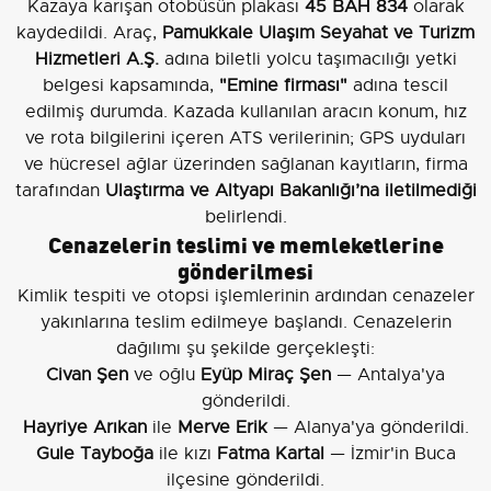
Kazaya karışan otobüsün plakası
45 BAH 834
olarak
kaydedildi. Araç,
Pamukkale Ulaşım Seyahat ve Turizm
Hizmetleri A.Ş.
adına biletli yolcu taşımacılığı yetki
belgesi kapsamında,
"Emine firması"
adına tescil
edilmiş durumda. Kazada kullanılan aracın konum, hız
ve rota bilgilerini içeren ATS verilerinin; GPS uyduları
ve hücresel ağlar üzerinden sağlanan kayıtların, firma
tarafından
Ulaştırma ve Altyapı Bakanlığı’na iletilmediği
belirlendi.
Cenazelerin teslimi ve memleketlerine
gönderilmesi
Kimlik tespiti ve otopsi işlemlerinin ardından cenazeler
yakınlarına teslim edilmeye başlandı. Cenazelerin
dağılımı şu şekilde gerçekleşti:
Civan Şen
ve oğlu
Eyüp Miraç Şen
— Antalya'ya
gönderildi.
Hayriye Arıkan
ile
Merve Erik
— Alanya'ya gönderildi.
Gule Tayboğa
ile kızı
Fatma Kartal
— İzmir'in Buca
ilçesine gönderildi.