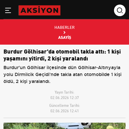
HABERLER
ASAYIŞ
Burdur Gölhisar'da otomobil takla attı: 1 kişi
yaşamını yitirdi, 2 kişi yaralandı
Burdur'un Gölhisar ilçesinde dün Gölhisar-Altınyayla
yolu Dirmilcik Geçidi'nde takla atan otomobilde 1 kişi
öldü, 2 kişi yaralandı.
Yayın Tarihi:
02.06.2026 12:37
Güncelleme Tarihi:
02.06.2026 12:41