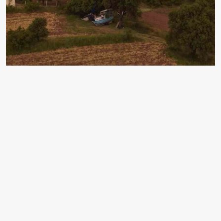
ELAZIĞ’IN AĞIN İLÇESİNDE OLUŞAN GÖKKUŞAKLARI
GÖRSEL ŞÖLEN OLUŞTURDU