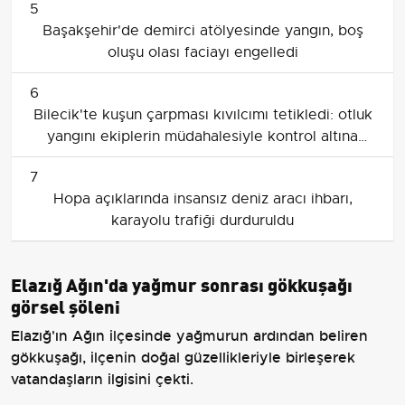
5
Başakşehir'de demirci atölyesinde yangın, boş
oluşu olası faciayı engelledi
6
Bilecik'te kuşun çarpması kıvılcımı tetikledi: otluk
yangını ekiplerin müdahalesiyle kontrol altına
alındı
7
Hopa açıklarında insansız deniz aracı ihbarı,
karayolu trafiği durduruldu
Elazığ Ağın'da yağmur sonrası gökkuşağı
görsel şöleni
Elazığ'ın Ağın ilçesinde yağmurun ardından beliren
gökkuşağı, ilçenin doğal güzellikleriyle birleşerek
vatandaşların ilgisini çekti.