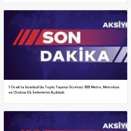
1 Ocak'ta İstanbul'da Toplu Taşıma Ücretsiz: İBB Metro, Metrobüs
ve Otobüs Ek Seferlerini Açıkladı