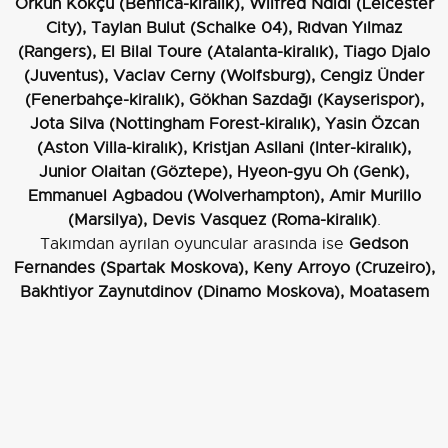
Orkun Kökçü (Benfica-kiralık), Wilfred Ndidi (Leicester
City), Taylan Bulut (Schalke 04), Rıdvan Yılmaz
(Rangers), El Bilal Toure (Atalanta-kiralık), Tiago Djalo
(Juventus), Vaclav Cerny (Wolfsburg), Cengiz Ünder
(Fenerbahçe-kiralık), Gökhan Sazdağı (Kayserispor),
Jota Silva (Nottingham Forest-kiralık), Yasin Özcan
(Aston Villa-kiralık), Kristjan Asllani (Inter-kiralık),
Junior Olaitan (Göztepe), Hyeon-gyu Oh (Genk),
Emmanuel Agbadou (Wolverhampton), Amir Murillo
(Marsilya), Devis Vasquez (Roma-kiralık)
.
Takımdan ayrılan oyuncular arasında ise
Gedson
Fernandes (Spartak Moskova), Keny Arroyo (Cruzeiro),
Bakhtiyor Zaynutdinov (Dinamo Moskova), Moatasem
Al-Musrati (Verona-kiralık), Jackson Muleka (Al
Kholood), Semih Kılıçsoy (Cagliari-kiralık), Onur Bulut
(RAMS Başakşehir), Arthur Masuaku (Sunderland), Ciro
Immobile (Bologna)
ve diğerleri bulunuyor. Ayrıca bazı
oyuncular kiralık düzenlemelerle sezon içinde takımdan
uzaklaştı veya kiralamalar sona erdi.