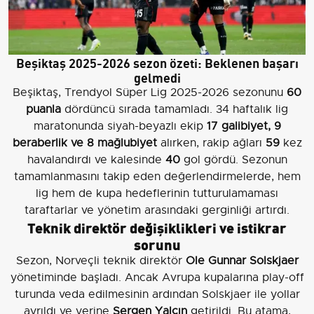
Beşiktaş 2025-2026 sezon özeti: Beklenen başarı
gelmedi
Beşiktaş, Trendyol Süper Lig 2025-2026 sezonunu
60
puanla
dördüncü sırada tamamladı. 34 haftalık lig
maratonunda siyah-beyazlı ekip
17 galibiyet, 9
beraberlik ve 8 mağlubiyet
alırken, rakip ağları
59
kez
havalandırdı ve kalesinde
40
gol gördü. Sezonun
tamamlanmasını takip eden değerlendirmelerde, hem
lig hem de kupa hedeflerinin tutturulamaması
taraftarlar ve yönetim arasındaki gerginliği artırdı.
Teknik direktör değişiklikleri ve istikrar
sorunu
Sezon, Norveçli teknik direktör
Ole Gunnar Solskjaer
yönetiminde başladı. Ancak Avrupa kupalarına play-off
turunda veda edilmesinin ardından Solskjaer ile yollar
ayrıldı ve yerine
Sergen Yalçın
getirildi. Bu atama,