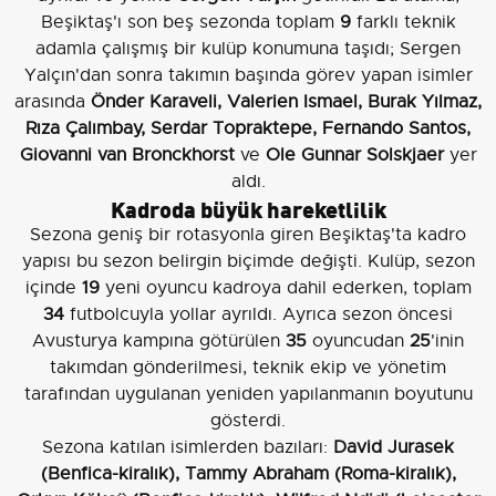
Beşiktaş'ı son beş sezonda toplam
9
farklı teknik
adamla çalışmış bir kulüp konumuna taşıdı; Sergen
Yalçın'dan sonra takımın başında görev yapan isimler
arasında
Önder Karaveli, Valerien Ismael, Burak Yılmaz,
Rıza Çalımbay, Serdar Topraktepe, Fernando Santos,
Giovanni van Bronckhorst
ve
Ole Gunnar Solskjaer
yer
aldı.
Kadroda büyük hareketlilik
Sezona geniş bir rotasyonla giren Beşiktaş'ta kadro
yapısı bu sezon belirgin biçimde değişti. Kulüp, sezon
içinde
19
yeni oyuncu kadroya dahil ederken, toplam
34
futbolcuyla yollar ayrıldı. Ayrıca sezon öncesi
Avusturya kampına götürülen
35
oyuncudan
25
'inin
takımdan gönderilmesi, teknik ekip ve yönetim
tarafından uygulanan yeniden yapılanmanın boyutunu
gösterdi.
Sezona katılan isimlerden bazıları:
David Jurasek
(Benfica-kiralık), Tammy Abraham (Roma-kiralık),