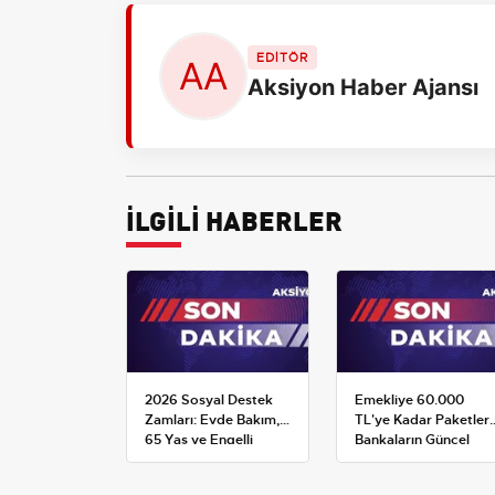
EDİTÖR
Aksiyon Haber Ajansı
İLGİLİ HABERLER
2026 Sosyal Destek
Emekliye 60.000
Zamları: Evde Bakım,
TL'ye Kadar Paketler:
65 Yaş ve Engelli
Bankaların Güncel
Maaşlarında Yeni
Promosyon ve Ek
Tahminler
Avantajları