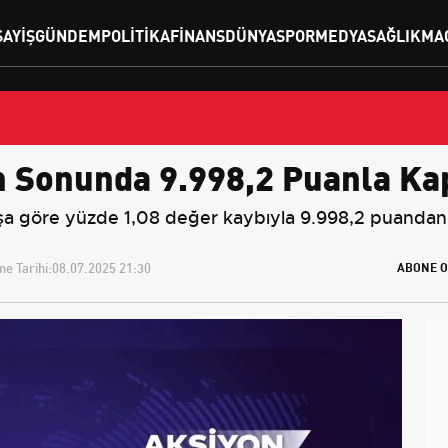
SAYIŞ
GÜNDEM
POLITIKA
FINANS
DÜNYA
SPOR
MEDYA
SAĞLIK
MA
 Sonunda 9.998,2 Puanla Kap
şa göre yüzde 1,08 değer kaybıyla 9.998,2 puandan 
e Tarihi:
08.07.2025 21:30
ABONE O