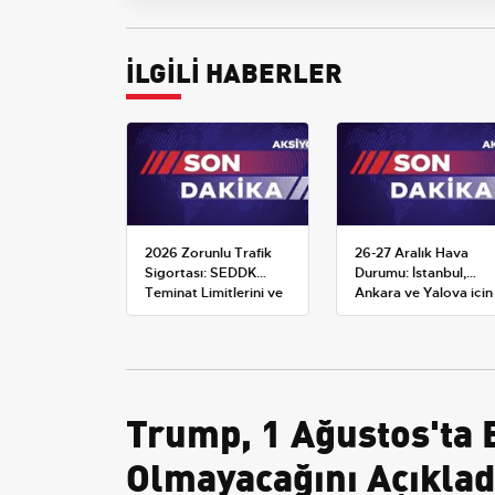
İLGİLİ HABERLER
2026 Zorunlu Trafik
26-27 Aralık Hava
Sigortası: SEDDK
Durumu: İstanbul,
Teminat Limitlerini ve
Ankara ve Yalova için
Çoklu Araç Tarifesini
Kar Tahminleri
Yeniden Belirledi
Trump, 1 Ağustos'ta 
Olmayacağını Açıklad