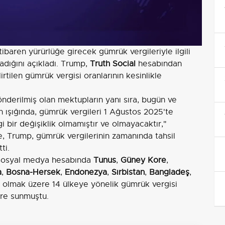
itibaren yürürlüğe girecek gümrük vergileriyle ilgili
adığını açıkladı. Trump,
Truth Social
hesabından
rtilen gümrük vergisi oranlarının kesinlikle
önderilmiş olan mektupların yanı sıra, bugün ve
 ışığında, gümrük vergileri 1 Ağustos 2025'te
 bir değişiklik olmamıştır ve olmayacaktır,"
te, Trump, gümrük vergilerinin zamanında tahsil
ti.
 sosyal medya hesabında
Tunus
,
Güney Kore
,
a
,
Bosna-Hersek
,
Endonezya
,
Sırbistan
,
Bangladeş
,
 olmak üzere 14 ülkeye yönelik gümrük vergisi
lere sunmuştu.