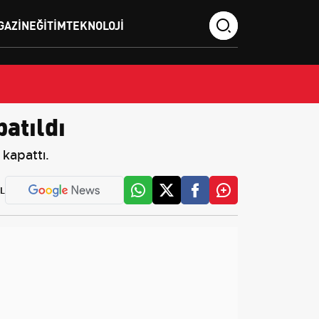
GAZIN
EĞITIM
TEKNOLOJI
atıldı
kapattı.
L