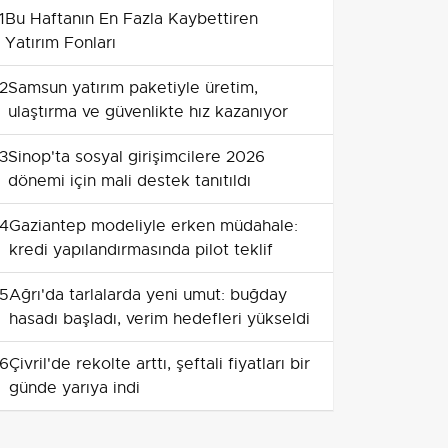
1
Bu Haftanın En Fazla Kaybettiren
Yatırım Fonları
2
Samsun yatırım paketiyle üretim,
ulaştırma ve güvenlikte hız kazanıyor
3
Sinop'ta sosyal girişimcilere 2026
dönemi için mali destek tanıtıldı
4
Gaziantep modeliyle erken müdahale:
kredi yapılandırmasında pilot teklif
5
Ağrı'da tarlalarda yeni umut: buğday
hasadı başladı, verim hedefleri yükseldi
6
Çivril'de rekolte arttı, şeftali fiyatları bir
günde yarıya indi