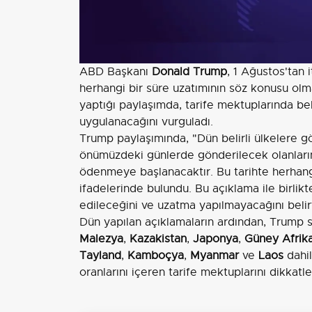
ABD Başkanı
Donald Trump
, 1 Ağustos'tan 
herhangi bir süre uzatımının söz konusu olm
yaptığı paylaşımda, tarife mektuplarında beli
uygulanacağını vurguladı.
Trump paylaşımında, "Dün belirli ülkelere g
önümüzdeki günlerde gönderilecek olanların
ödenmeye başlanacaktır. Bu tarihte herhangi
ifadelerinde bulundu. Bu açıklama ile birlik
edileceğini ve uzatma yapılmayacağını belirt
Dün yapılan açıklamaların ardından, Trump
Malezya
,
Kazakistan
,
Japonya
,
Güney Afrik
Tayland
,
Kamboçya
,
Myanmar
ve
Laos
dahil
oranlarını içeren tarife mektuplarını dikkat