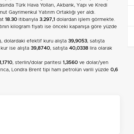
rasında Türk Hava Yolları, Akbank, Yapı ve Kredi
nut Gayrimenkul Yatırım Ortaklığı yer aldı.
aat
18.30
itibarıyla
3.297,1
dolardan işlem görmekte.
ltının kilogram fiyatı ise önceki kapanışa göre yüzde
dolardaki efektif kuru alışta
39,9053
, satışta
 kur ise alışta
39,8740
, satışta
40,0338
lira olarak
1,1710
, sterlin/dolar paritesi
1,3560
ve dolar/yen
ıca, Londra Brent tipi ham petrolün varili yüzde
0,6