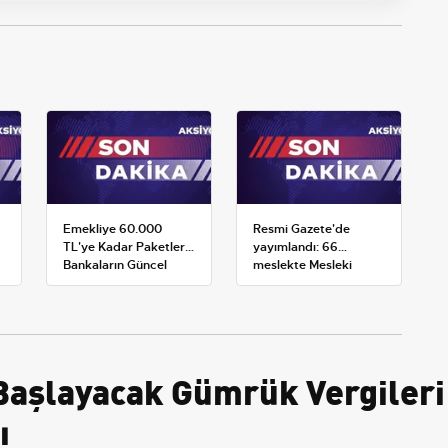
Emekliye 60.000
Resmi Gazete'de
TL'ye Kadar Paketler:
yayımlandı: 66
Bankaların Güncel
meslekte Mesleki
Promosyon ve Ek
Yeterlilik Belgesi
Avantajları
zorunluluğu
Başlayacak Gümrük Vergileri 
ı