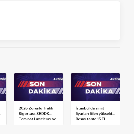
2026 Zorunlu Trafik
İstanbul'da simit
Sigortası: SEDDK
fiyatları fiilen yükseldi:
Teminat Limitlerini ve
Resmi tarife 15 TL,
Çoklu Araç Tarifesini
satışlar 20-25 TL'ye
Yeniden Belirledi
çıktı