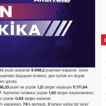
,48 puan azalarak
9.998,2
puandan kapandı. Güne
puandan başlayan endeks, gün içinde en düşük
nı gördü.
36,33
puan ve yüzde
1,21
değer kaybıyla
11.171,64
7
, hizmetler endeksi yüzde
1,90
değer kaybederken,
si yüzde
0,65
değer kazandı.
im yaparken,
74
'ü geriledi,
3
tanesi yatay bir seyir