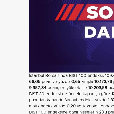
İstanbul Borsa'sında BIST 100 endeksi, 109
66,05
puan ve yüzde
0,65
artışla
10.173,73
9.957,84
puanı, en yüksek ise
10.203,58
pua
BIST 30 endeksi de önceki kapanışa göre
1
puandan kapandı. Sanayi endeksi yüzde
1,3
mali endeks yüzde
0,20
ve teknoloji endek
BIST 100 endeksine dahil hisselerin
23
'ü pr