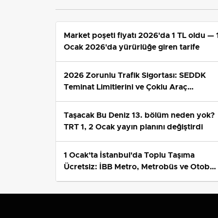
Market poşeti fiyatı 2026'da 1 TL oldu — 
Ocak 2026'da yürürlüğe giren tarife
2026 Zorunlu Trafik Sigortası: SEDDK
Teminat Limitlerini ve Çoklu Araç
Tarifesini Yeniden Belirledi
Taşacak Bu Deniz 13. bölüm neden yok?
TRT 1, 2 Ocak yayın planını değiştirdi
1 Ocak'ta İstanbul'da Toplu Taşıma
Ücretsiz: İBB Metro, Metrobüs ve Otobü
Ek Seferlerini Açıkladı