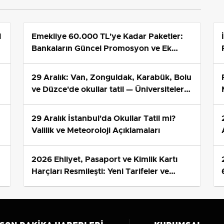
1
Emekliye 60.000 TL'ye Kadar Paketler:
Bankaların Güncel Promosyon ve Ek
Avantajları
29 Aralık: Van, Zonguldak, Karabük, Bolu
ve Düzce'de okullar tatil — Üniversiteler
ne durumda?
29 Aralık İstanbul'da Okullar Tatil mi?
Valilik ve Meteoroloji Açıklamaları
2026 Ehliyet, Pasaport ve Kimlik Kartı
s
Harçları Resmileşti: Yeni Tarifeler ve
Geçerlilik Tarihi