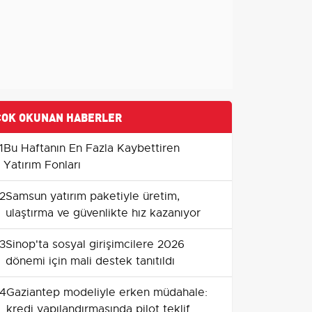
ÇOK OKUNAN HABERLER
1
Bu Haftanın En Fazla Kaybettiren
Yatırım Fonları
2
Samsun yatırım paketiyle üretim,
ulaştırma ve güvenlikte hız kazanıyor
3
Sinop'ta sosyal girişimcilere 2026
dönemi için mali destek tanıtıldı
4
Gaziantep modeliyle erken müdahale:
kredi yapılandırmasında pilot teklif