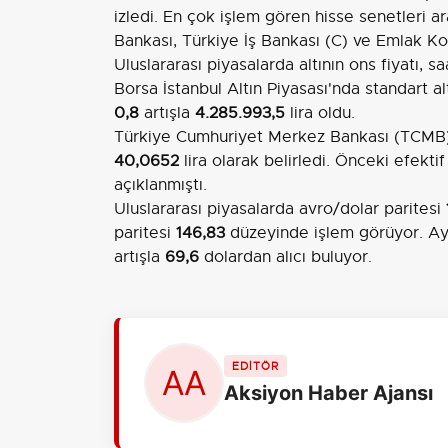
izledi. En çok işlem gören hisse senetleri a
Bankası, Türkiye İş Bankası (C) ve Emlak Ko
Uluslararası piyasalarda altının ons fiyatı, s
Borsa İstanbul Altın Piyasası'nda standart a
0,8
artışla
4.285.993,5
lira oldu.
Türkiye Cumhuriyet Merkez Bankası (TCMB), 
40,0652
lira olarak belirledi. Önceki efektif
açıklanmıştı.
Uluslararası piyasalarda avro/dolar paritesi
paritesi
146,83
düzeyinde işlem görüyor. Ayr
artışla
69,6
dolardan alıcı buluyor.
EDİTÖR
Aksiyon Haber Ajansı