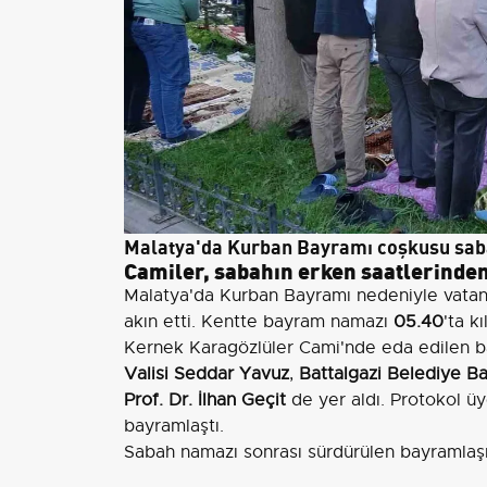
Malatya'da Kurban Bayramı coşkusu sab
Camiler, sabahın erken saatlerinden
Malatya'da Kurban Bayramı nedeniyle vata
akın etti. Kentte bayram namazı
05.40
'ta k
Kernek Karagözlüler Cami'nde eda edilen b
Valisi Seddar Yavuz
,
Battalgazi Belediye B
Prof. Dr. İlhan Geçit
de yer aldı. Protokol üy
bayramlaştı.
Sabah namazı sonrası sürdürülen bayramlaş
sembolü olarak öne çıktı. Camilerdeki yoğun