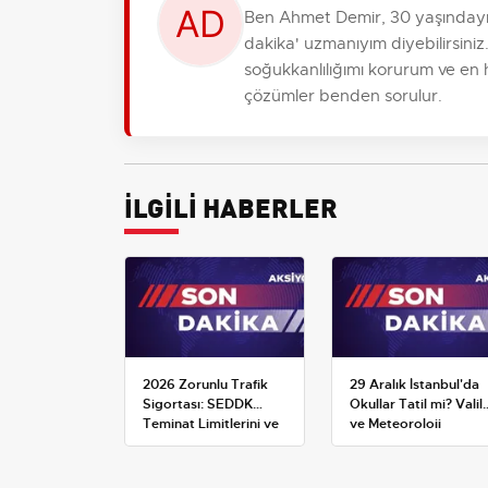
Ben Ahmet Demir, 30 yaşındayım
dakika' uzmanıyım diyebilirsiniz.
soğukkanlılığımı korurum ve en hı
çözümler benden sorulur.
İLGİLİ HABERLER
2026 Zorunlu Trafik
29 Aralık İstanbul'da
Sigortası: SEDDK
Okullar Tatil mi? Valili
Teminat Limitlerini ve
ve Meteoroloji
Çoklu Araç Tarifesini
Açıklamaları
Yeniden Belirledi