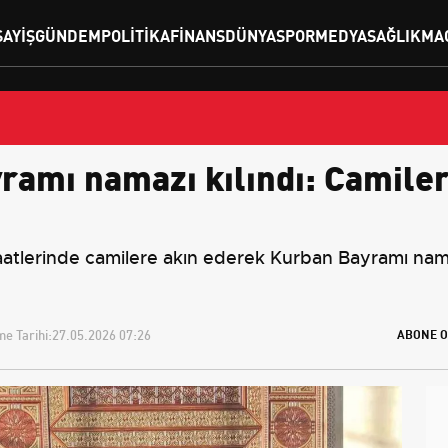
SAYIŞ
GÜNDEM
POLITIKA
FINANS
DÜNYA
SPOR
MEDYA
SAĞLIK
MA
ramı namazı kılındı: Camiler
aatlerinde camilere akın ederek Kurban Bayramı nama
e Tarihi:
27.05.2026 07:26
ABONE O