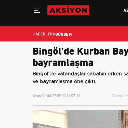
A
GÜNDEM
HABERLER
Bingöl’de Kurban Bay
bayramlaşma
Bingöl’de vatandaşlar sabahın erken s
ve bayramlaşma öne çıktı.
Yayın Tarihi:
27.05.2026 07:19
Güncellem