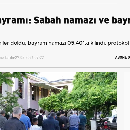
ayramı: Sabah namazı ve bay
er doldu; bayram namazı 05.40’ta kılındı, protokol 
e Tarihi:
27.05.2026 07:22
ABONE O