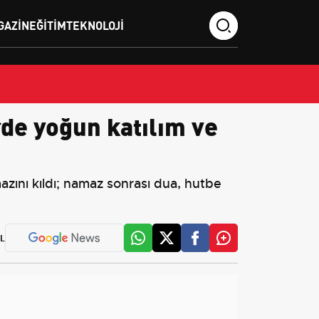
GAZIN
EĞITIM
TEKNOLOJI
de yoğun katılım ve
zını kıldı; namaz sonrası dua, hutbe
L