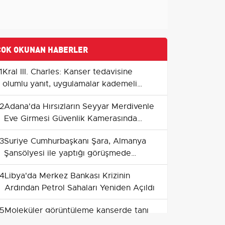
ÇOK OKUNAN HABERLER
1
Kral III. Charles: Kanser tedavisine
olumlu yanıt, uygulamalar kademeli
olarak azaltılacak
2
Adana'da Hırsızların Seyyar Merdivenle
Eve Girmesi Güvenlik Kamerasında
Kaydedildi
3
Suriye Cumhurbaşkanı Şara, Almanya
Şansölyesi ile yaptığı görüşmede
yaptırımların kaldırılmasının önemini
4
Libya'da Merkez Bankası Krizinin
vurguladı
Ardından Petrol Sahaları Yeniden Açıldı
5
Moleküler görüntüleme kanserde tanı
ve tedavi yol haritasını yeniliyor