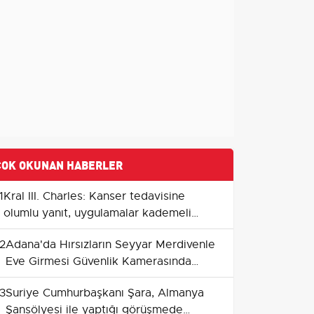
ÇOK OKUNAN HABERLER
1
Kral III. Charles: Kanser tedavisine
olumlu yanıt, uygulamalar kademeli
olarak azaltılacak
2
Adana'da Hırsızların Seyyar Merdivenle
Eve Girmesi Güvenlik Kamerasında
Kaydedildi
3
Suriye Cumhurbaşkanı Şara, Almanya
Şansölyesi ile yaptığı görüşmede