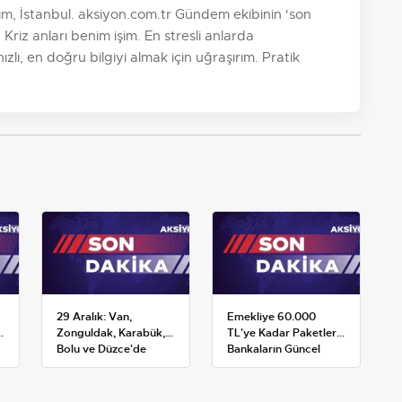
, İstanbul. aksiyon.com.tr Gündem ekibinin 'son
 Kriz anları benim işim. En stresli anlarda
zlı, en doğru bilgiyi almak için uğraşırım. Pratik
29 Aralık: Van,
Emekliye 60.000
k
Zonguldak, Karabük,
TL'ye Kadar Paketler:
Bolu ve Düzce'de
Bankaların Güncel
okullar tatil —
Promosyon ve Ek
Üniversiteler ne
Avantajları
durumda?