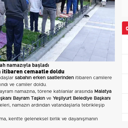
ah namazıyla başladı
 itibaren cemaatle doldu
ndaşlar
sabahın erken saatlerinden
itibaren camilere
ılındı ve camiler doldu.
ayram namazına, törene katılanlar arasında
Malatya
aşkanı Bayram Taşkın
ve
Yeşilyurt Belediye Başkanı
eleri, namazın ardından vatandaşlarla tebrikleşip
ma, kentte geleneksel birlik ve dayanışmanın
 katılım ve protokolün iştirak etmesi, yerel yönetim