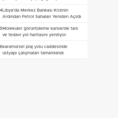
yaptırımların kaldırılmasının önemini
4
Libya'da Merkez Bankası Krizinin
vurguladı
Ardından Petrol Sahaları Yeniden Açıldı
5
Moleküler görüntüleme kanserde tanı
ve tedavi yol haritasını yeniliyor
6
karamürsel plaj yolu caddesinde
üstyapı çalışmaları tamamlandı