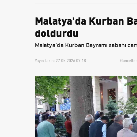
Malatya'da Kurban B
doldurdu
Malatya’da Kurban Bayramı sabahı camil
Yayın Tarihi:
27.05.2026 07:18
Güncellem