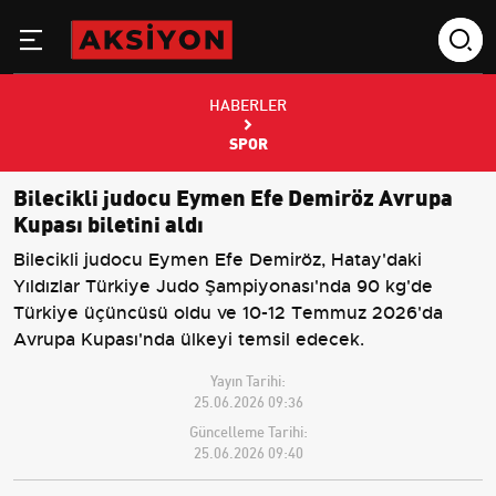
HABERLER
SPOR
Bilecikli judocu Eymen Efe Demiröz Avrupa
Kupası biletini aldı
Bilecikli judocu Eymen Efe Demiröz, Hatay'daki
Yıldızlar Türkiye Judo Şampiyonası'nda 90 kg'de
Türkiye üçüncüsü oldu ve 10-12 Temmuz 2026'da
Avrupa Kupası'nda ülkeyi temsil edecek.
Yayın Tarihi:
25.06.2026 09:36
Güncelleme Tarihi:
25.06.2026 09:40