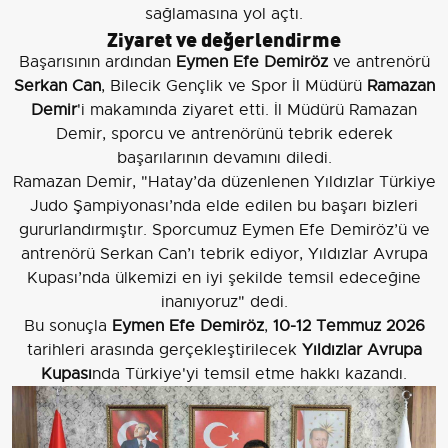
sağlamasına yol açtı.
Ziyaret ve değerlendirme
Başarısının ardından
Eymen Efe Demiröz
ve antrenörü
Serkan Can
, Bilecik Gençlik ve Spor İl Müdürü
Ramazan
Demir
'i makamında ziyaret etti. İl Müdürü Ramazan
Demir, sporcu ve antrenörünü tebrik ederek
başarılarının devamını diledi.
Ramazan Demir, "Hatay’da düzenlenen Yıldızlar Türkiye
Judo Şampiyonası’nda elde edilen bu başarı bizleri
gururlandırmıştır. Sporcumuz Eymen Efe Demiröz’ü ve
antrenörü Serkan Can’ı tebrik ediyor, Yıldızlar Avrupa
Kupası’nda ülkemizi en iyi şekilde temsil edeceğine
inanıyoruz" dedi.
Bu sonuçla
Eymen Efe Demiröz
,
10-12 Temmuz 2026
tarihleri arasında gerçekleştirilecek
Yıldızlar Avrupa
Kupası
nda Türkiye'yi temsil etme hakkı kazandı.