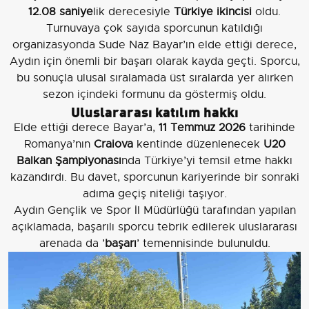
12.08 saniye
lik derecesiyle
Türkiye ikincisi
oldu.
Turnuvaya çok sayıda sporcunun katıldığı
organizasyonda Sude Naz Bayar’ın elde ettiği derece,
Aydın için önemli bir başarı olarak kayda geçti. Sporcu,
bu sonuçla ulusal sıralamada üst sıralarda yer alırken
sezon içindeki formunu da göstermiş oldu.
Uluslararası katılım hakkı
Elde ettiği derece Bayar’a,
11 Temmuz 2026
tarihinde
Romanya’nın
Craiova
kentinde düzenlenecek
U20
Balkan Şampiyonası
nda Türkiye’yi temsil etme hakkı
kazandırdı. Bu davet, sporcunun kariyerinde bir sonraki
adıma geçiş niteliği taşıyor.
Aydın Gençlik ve Spor İl Müdürlüğü tarafından yapılan
açıklamada, başarılı sporcu tebrik edilerek uluslararası
arenada da ’
başarı
’ temennisinde bulunuldu.