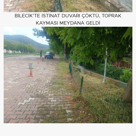
BİLECİK'TE İSTİNAT DUVARI ÇÖKTÜ, TOPRAK
KAYMASI MEYDANA GELDİ