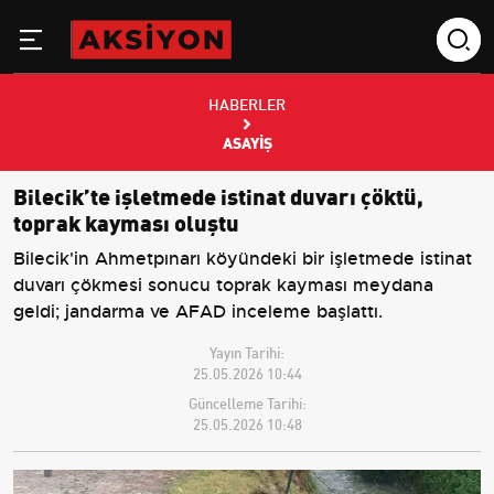
HABERLER
ASAYIŞ
Bilecik’te işletmede istinat duvarı çöktü,
toprak kayması oluştu
Bilecik'in Ahmetpınarı köyündeki bir işletmede istinat
duvarı çökmesi sonucu toprak kayması meydana
geldi; jandarma ve AFAD inceleme başlattı.
Yayın Tarihi:
25.05.2026 10:44
Güncelleme Tarihi:
25.05.2026 10:48