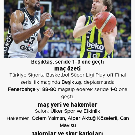
Beşiktaş, seride 1-0 öne geçti
maç özeti
Türkiye Sigorta Basketbol Süper Ligi Play-off Final
serisi ilk maçında
Beşiktaş
, deplasmanda
Fenerbahçe
'yi
88-80
mağlup ederek seride
1-0
öne
geçti.
maç yeri ve hakemler
Salon:
Ülker Spor ve Etkinlik
Hakemler:
Özlem Yalman, Alper Aktuğ Köselerli, Can
Mavisu
takımlar ve skor katkıları