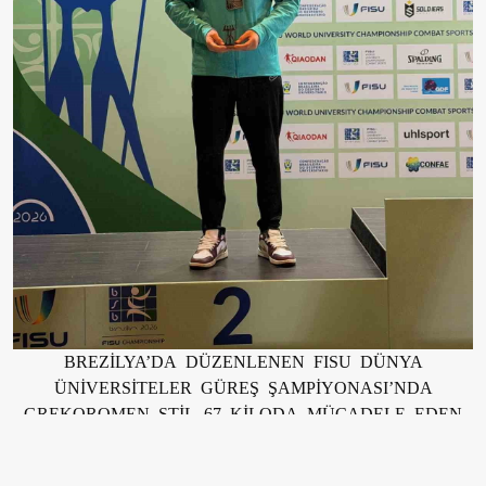
BREZİLYA’DA DÜZENLENEN FISU DÜNYA
ÜNİVERSİTELER GÜREŞ ŞAMPİYONASI’NDA
GREKOROMEN STİL 67 KİLODA MÜCADELE EDEN
MİLLİ GÜREŞÇİ SERVET ANGI, GÜMÜŞ MADALYA
KAZANDI.