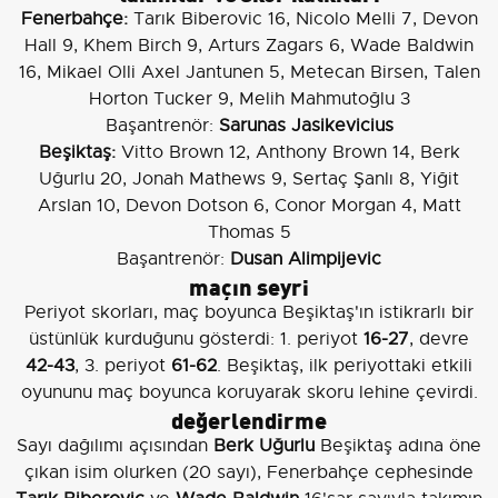
Fenerbahçe:
Tarık Biberovic 16, Nicolo Melli 7, Devon
Hall 9, Khem Birch 9, Arturs Zagars 6, Wade Baldwin
16, Mikael Olli Axel Jantunen 5, Metecan Birsen, Talen
Horton Tucker 9, Melih Mahmutoğlu 3
Başantrenör:
Sarunas Jasikevicius
Beşiktaş:
Vitto Brown 12, Anthony Brown 14, Berk
Uğurlu 20, Jonah Mathews 9, Sertaç Şanlı 8, Yiğit
Arslan 10, Devon Dotson 6, Conor Morgan 4, Matt
Thomas 5
Başantrenör:
Dusan Alimpijevic
maçın seyri
Periyot skorları, maç boyunca Beşiktaş'ın istikrarlı bir
üstünlük kurduğunu gösterdi: 1. periyot
16-27
, devre
42-43
, 3. periyot
61-62
. Beşiktaş, ilk periyottaki etkili
oyununu maç boyunca koruyarak skoru lehine çevirdi.
değerlendirme
Sayı dağılımı açısından
Berk Uğurlu
Beşiktaş adına öne
çıkan isim olurken (20 sayı), Fenerbahçe cephesinde