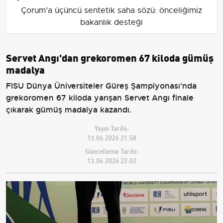
Çorum’a üçüncü sentetik saha sözü: önceliğimiz
bakanlık desteği
Servet Angı'dan grekoromen 67 kiloda gümüş
madalya
FISU Dünya Üniversiteler Güreş Şampiyonası'nda
grekoromen 67 kiloda yarışan Servet Angı finale
çıkarak gümüş madalya kazandı.
Yayın Tarihi:
13.06.2026 21:58
Güncelleme Tarihi:
13.06.2026 22:02