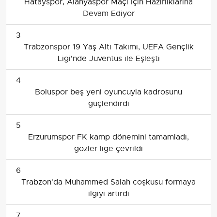
Hatayspor, Alanyaspor Maçı İçin Hazırlıklarına
Devam Ediyor
3
Trabzonspor 19 Yaş Altı Takımı, UEFA Gençlik
Ligi'nde Juventus ile Eşleşti
4
Boluspor beş yeni oyuncuyla kadrosunu
güçlendirdi
5
Erzurumspor FK kamp dönemini tamamladı,
gözler lige çevrildi
6
Trabzon'da Muhammed Salah coşkusu formaya
ilgiyi artırdı
7