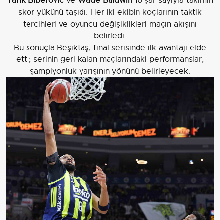
Tarık Biberovic
ve
Wade Baldwin
16'şar sayıyla takımın
skor yükünü taşıdı. Her iki ekibin koçlarının taktik
tercihleri ve oyuncu değişiklikleri maçın akışını
belirledi.
Bu sonuçla Beşiktaş, final serisinde ilk avantajı elde
etti; serinin geri kalan maçlarındaki performanslar,
şampiyonluk yarışının yönünü belirleyecek.