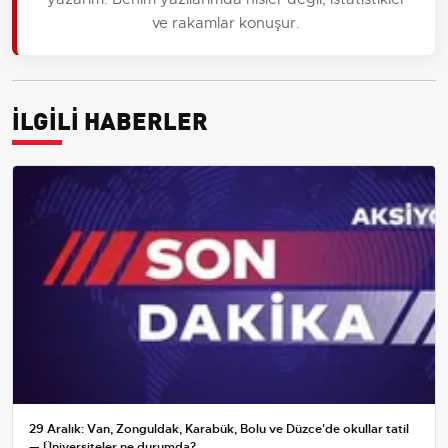
ve rakamlar konuşur.
İLGİLİ HABERLER
29 Aralık: Van, Zonguldak, Karabük, Bolu ve Düzce'de okullar tatil
— Üniversiteler ne durumda?