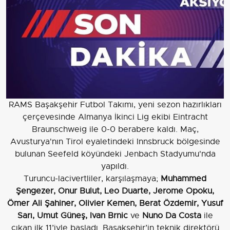
RAMS Başakşehir Futbol Takımı, yeni sezon hazırlıkları
çerçevesinde Almanya İkinci Lig ekibi Eintracht
Braunschweig ile 0-0 berabere kaldı. Maç,
Avusturya'nın Tirol eyaletindeki Innsbruck bölgesinde
bulunan Seefeld köyündeki Jenbach Stadyumu'nda
yapıldı.
Turuncu-lacivertliler, karşılaşmaya;
Muhammed
Şengezer, Onur Bulut, Leo Duarte, Jerome Opoku,
Ömer Ali Şahiner, Olivier Kemen, Berat Özdemir, Yusuf
Sarı, Umut Güneş, Ivan Brnic
ve
Nuno Da Costa
ile
çıkan ilk 11’iyle başladı. Başakşehir’in teknik direktörü