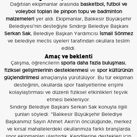
Dağıtılan ekipmanlar arasında
basketbol, futbol ve
voleybol topları ile pinpon topu ve badminton
malzemeleri
yer aldı. Ekipmanlar, Balıkesir Büyükşehir
Belediyesi’nin desteğiyle Sındırgı Belediye Başkanı
Serkan Sak
, Belediye Başkan Yardımcısı
İsmail Sönmez
ve belediye meclis üyeleri tarafından okullara teslim
edildi.
Amaç ve beklenti
Çalışma, öğrencilerin
sporla daha fazla buluşması
,
fiziksel gelişimlerinin desteklenmesi
ve
spor kültürünün
güçlendirilmesi
amaçlarıyla yürütülüyor. Bu tür ekipman
desteğinin, okullarda spor faaliyetlerine erişimi
kolaylaştırması ve düzenli fiziksel etkinlikleri teşvik
etmesi bekleniyor.
Sındırgı Belediye Başkanı Serkan Sak konuyla ilgili
şunları söyledi: "Balıkesir Büyükşehir Belediye
Başkanımız Sayın Ahmet Akın’ın öncülüğünde, merkez
ve kırsal mahallelerdeki okullarımıza farklı branşlarda
spor ekipmanları ulaştırdık. Kendilerine destekleri için