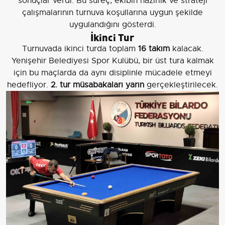
sonuçlar verdi. Bu süreç, ekibin hazırlık ve strateji
çalışmalarının turnuva koşullarına uygun şekilde
uygulandığını gösterdi.
İkinci Tur
Turnuvada ikinci turda toplam
16 takım
kalacak.
Yenişehir Belediyesi Spor Kulübü, bir üst tura kalmak
için bu maçlarda da aynı disiplinle mücadele etmeyi
hedefliyor.
2. tur müsabakaları yarın
gerçekleştirilecek.