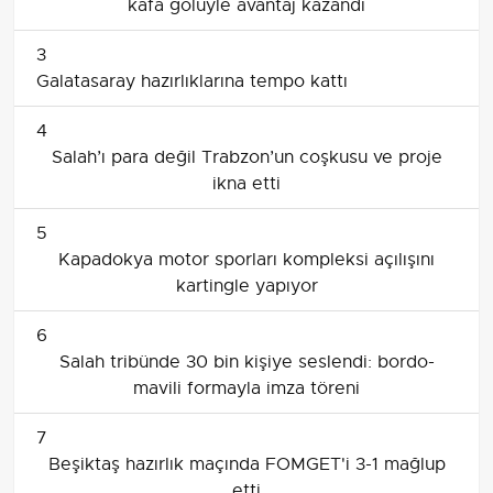
kafa golüyle avantaj kazandı
3
Galatasaray hazırlıklarına tempo kattı
4
Salah’ı para değil Trabzon’un coşkusu ve proje
ikna etti
5
Kapadokya motor sporları kompleksi açılışını
kartingle yapıyor
6
Salah tribünde 30 bin kişiye seslendi: bordo-
mavili formayla imza töreni
7
Beşiktaş hazırlık maçında FOMGET'i 3-1 mağlup
etti