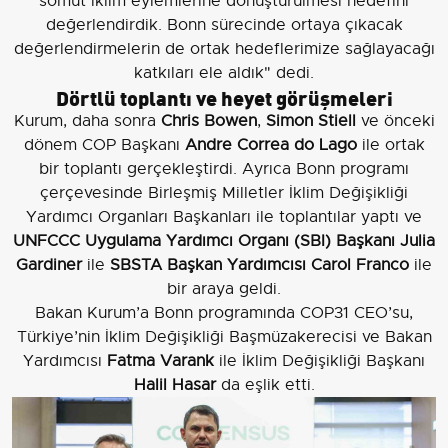
somut iklim eylemlerine dönüştürülmesi hedefini
değerlendirdik. Bonn sürecinde ortaya çıkacak
değerlendirmelerin de ortak hedeflerimize sağlayacağı
katkıları ele aldık" dedi.
Dörtlü toplantı ve heyet görüşmeleri
Kurum, daha sonra
Chris Bowen
,
Simon Stiell
ve önceki
dönem COP Başkanı
Andre Correa do Lago
ile ortak
bir toplantı gerçekleştirdi. Ayrıca Bonn programı
çerçevesinde Birleşmiş Milletler İklim Değişikliği
Yardımcı Organları Başkanları ile toplantılar yaptı ve
UNFCCC Uygulama Yardımcı Organı (SBI) Başkanı Julia
Gardiner
ile
SBSTA Başkan Yardımcısı Carol Franco
ile
bir araya geldi.
Bakan Kurum’a Bonn programında COP31 CEO’su,
Türkiye’nin İklim Değişikliği Başmüzakerecisi ve Bakan
Yardımcısı
Fatma Varank
ile İklim Değişikliği Başkanı
Halil Hasar
da eşlik etti.