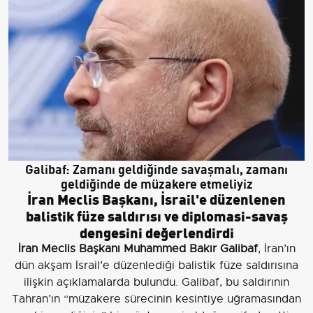
Galibaf: Zamanı geldiğinde savaşmalı, zamanı
geldiğinde de müzakere etmeliyiz
İran Meclis Başkanı, İsrail'e düzenlenen
balistik füze saldırısı ve diplomasi-savaş
dengesini değerlendirdi
İran Meclis Başkanı Muhammed Bakır Galibaf
, İran’ın
dün akşam İsrail’e düzenlediği balistik füze saldırısına
ilişkin açıklamalarda bulundu. Galibaf, bu saldırının
Tahran’ın “müzakere sürecinin kesintiye uğramasından