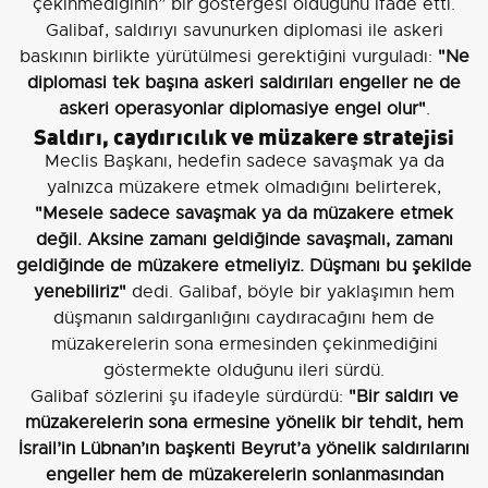
çekinmediğinin” bir göstergesi olduğunu ifade etti.
Galibaf, saldırıyı savunurken diplomasi ile askeri
baskının birlikte yürütülmesi gerektiğini vurguladı:
"Ne
diplomasi tek başına askeri saldırıları engeller ne de
askeri operasyonlar diplomasiye engel olur"
.
Saldırı, caydırıcılık ve müzakere stratejisi
Meclis Başkanı, hedefin sadece savaşmak ya da
yalnızca müzakere etmek olmadığını belirterek,
"Mesele sadece savaşmak ya da müzakere etmek
değil. Aksine zamanı geldiğinde savaşmalı, zamanı
geldiğinde de müzakere etmeliyiz. Düşmanı bu şekilde
yenebiliriz"
dedi. Galibaf, böyle bir yaklaşımın hem
düşmanın saldırganlığını caydıracağını hem de
müzakerelerin sona ermesinden çekinmediğini
göstermekte olduğunu ileri sürdü.
Galibaf sözlerini şu ifadeyle sürdürdü:
"Bir saldırı ve
müzakerelerin sona ermesine yönelik bir tehdit, hem
İsrail’in Lübnan’ın başkenti Beyrut’a yönelik saldırılarını
engeller hem de müzakerelerin sonlanmasından