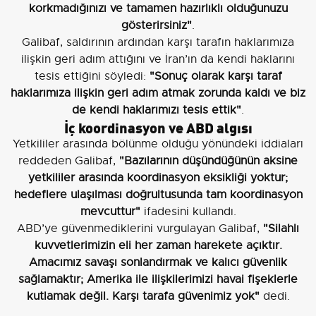
korkmadığınızı ve tamamen hazırlıklı olduğunuzu
gösterirsiniz"
.
Galibaf, saldırının ardından karşı tarafın haklarımıza
ilişkin geri adım attığını ve İran’ın da kendi haklarını
tesis ettiğini söyledi:
"Sonuç olarak karşı taraf
haklarımıza ilişkin geri adım atmak zorunda kaldı ve biz
de kendi haklarımızı tesis ettik"
.
İç koordinasyon ve ABD algısı
Yetkililer arasında bölünme olduğu yönündeki iddiaları
reddeden Galibaf,
"Bazılarının düşündüğünün aksine
yetkililer arasında koordinasyon eksikliği yoktur;
hedeflere ulaşılması doğrultusunda tam koordinasyon
mevcuttur"
ifadesini kullandı.
ABD’ye güvenmediklerini vurgulayan Galibaf,
"Silahlı
kuvvetlerimizin eli her zaman harekete açıktır.
Amacımız savaşı sonlandırmak ve kalıcı güvenlik
sağlamaktır; Amerika ile ilişkilerimizi havai fişeklerle
kutlamak değil. Karşı tarafa güvenimiz yok"
dedi.
Galibaf, ayrıca ABD’nin İran limanlarına yönelik deniz