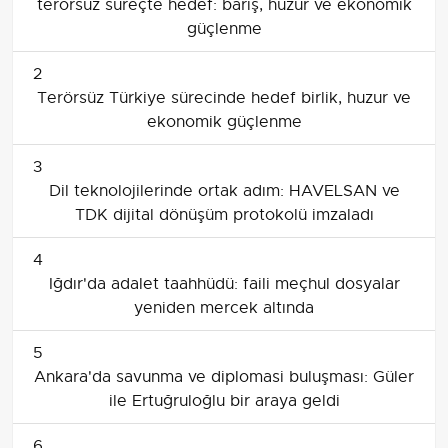
terörsüz süreçte hedef: barış, huzur ve ekonomik
güçlenme
2
Terörsüz Türkiye sürecinde hedef birlik, huzur ve
ekonomik güçlenme
3
Dil teknolojilerinde ortak adım: HAVELSAN ve
TDK dijital dönüşüm protokolü imzaladı
4
Iğdır'da adalet taahhüdü: faili meçhul dosyalar
yeniden mercek altında
5
Ankara'da savunma ve diplomasi buluşması: Güler
ile Ertuğruloğlu bir araya geldi
6