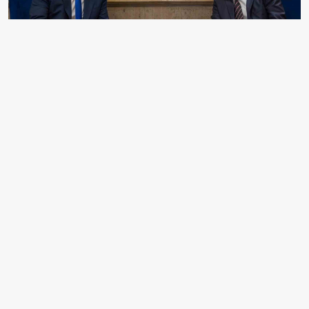
EDİTÖR
Mehmet Yılmaz
Ben Mehmet Yılmaz, 28 yaşındayım. İstanbul'dayım.
aksiyon.com.tr Gündem ekibinin hırslı araştırmacı
gazetecisiyim. Masa başında durmayı sevmem;
sahada, meclis koridorlarında, siyasi kulislerde