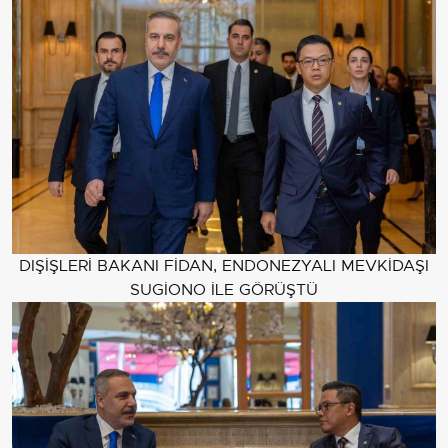
DIŞİŞLERİ BAKANI FİDAN, ENDONEZYALI MEVKİDAŞI
SUGİONO İLE GÖRÜŞTÜ