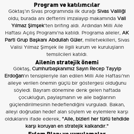
Program ve katılımcılar
Göktaş’ın Sivas programında ilk durağı
Sivas Valiliği
oldu; burada anı defterini imzalayıp makamında
Vali
Yılmaz Şimşek
’ten brifing aldı. Ardından Milli Aile
Haftası Açılış Programı’na katıldı. Programa aileler,
AK
Parti Grup Başkanı Abdullah Güler
, milletvekilleri, Sivas
Valisi Yılmaz Şimşek ile ilgili kurum ve kuruluşların
temsilcileri katıldı.
Ailenin stratejik önemi
Göktaş,
Cumhurbaşkanımız Sayın Recep Tayyip
Erdoğan
’ın tensipleriyle ilan edilen Milli Aile Haftası’nın
aileye verilen önemin güçlü bir göstergesi olduğunu
söyledi. Bayram dönemine denk gelen haftada
çocukluğun, paylaşmanın ve aile bağlarının
güçlendirilmesinin hedeflendiğini vurguladı. Bakan,
aileyi doğrudan hedef alan söylem ve eylemlere karşı
olduklarını ifade ederek,
"Aile, bizleri her türlü tehdide
karşı koruyan en stratejik kalkandır."
Eylem Planı ve uygulamalar