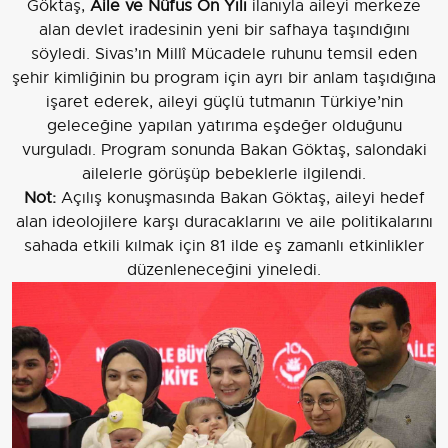
Göktaş,
Aile ve Nüfus On Yılı
ilanıyla aileyi merkeze
alan devlet iradesinin yeni bir safhaya taşındığını
söyledi. Sivas’ın Millî Mücadele ruhunu temsil eden
şehir kimliğinin bu program için ayrı bir anlam taşıdığına
işaret ederek, aileyi güçlü tutmanın Türkiye’nin
geleceğine yapılan yatırıma eşdeğer olduğunu
vurguladı. Program sonunda Bakan Göktaş, salondaki
ailelerle görüşüp bebeklerle ilgilendi.
Not:
Açılış konuşmasında Bakan Göktaş, aileyi hedef
alan ideolojilere karşı duracaklarını ve aile politikalarını
sahada etkili kılmak için 81 ilde eş zamanlı etkinlikler
düzenleneceğini yineledi.