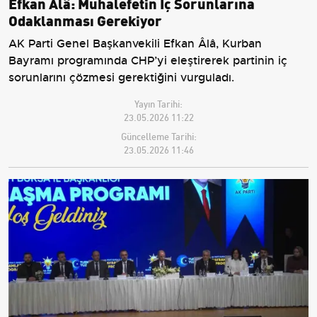
Efkan Âlâ: Muhalefetin İç Sorunlarına
Odaklanması Gerekiyor
AK Parti Genel Başkanvekili Efkan Âlâ, Kurban
Bayramı programında CHP’yi eleştirerek partinin iç
sorunlarını çözmesi gerektiğini vurguladı.
Yayın Tarihi:
23.05.2026 11:22
Güncelleme Tarihi:
23.05.2026 11:46