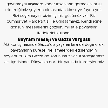
gayrimeşru ilişkilere kadar insanların görmesini arzu
etmediğimiz şeylerin olmasından kimseye fayda yok.
Bizi suçlamayın, bizim işimiz gücümüz var. Biz
Cumhuriyet Halk Partisi ile uğraşamayız. Kendi içine
dönsün, meselelerini çözsün, milletle paylaşsın"
ifadelerini kullandı.
Bayram mesajı ve Gazze vurgusu
Âlâ konuşmasında Gazze’de yaşananlara da değinerek,
bayramların küresel gelişmelerden etkilendiğini
söyledi. "Bizim Gazze’de sorunumuz var. Kardeşlerimiz
acı içerisinde. Dünyanın dört bir yanında kardeşlerimiz
sıkıntı içerisindeyse biz buruk kutluyoruz bayramımızı.
Bizim büyük meselelerimiz var" şeklinde konuştu.
Ayrıca Âlâ, AK Parti’nin siyasi anlayışına ilişkin, "Bizim
siyasi genetiğimiz böyle. Biz oradan buradan devşirme
fikirlerle hareket etmiyoruz" değerlendirmesinde
bulundu.