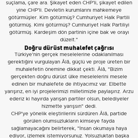
suçlama, çare ara. Şikayet eden CHP’li, şikayet edilen
yine CHP’li. Devletin kurumlarını mahkemeye
götürmüşler. Kim götürmüş? Cumhuriyet Halk Partili
götürmüş. Kimi götürmüş? Cumhuriyet Halk Partiliyi
götürmüş. Kardeşim dön partinin içine bak ve orayı
düzelt."
Doğru dürüst muhalefet çağrısı
Türkiye’nin gerçek meselelerine odaklanılması
gerektiğini vurgulayan Âlâ, güçlü ve proje üreten bir
muhalefetin önemine dikkat çekti. Âlâ, "Bizim
gerçekten doğru dürüst ülke meselelerini mesele
edinen bir muhalefete de ihtiyacımız var. Elbette
yarışırız, en iyi projelerimizi milletimizle paylaşırız. Arzu
ederiz ki hayırda yarışan partiler olsun, belediyeler
hizmette yarışsın" dedi.
CHP’ye yönelik eleştirilerini sürdüren Âlâ, partide
görülen olumsuzlukların kimseye fayda
sağlamayacağını belirterek, "İnsan okumaya haya
ediyor, izlemek istemiyorsunuz. Yolsuzluktan başka