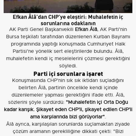
Efkan Âlâ’dan CHP’ye eleştiri: Muhalefetin iç
sorunlarına odaklanın
AK Parti Genel Başkanvekili
Efkan Âlâ
, AK Parti’nin
Bursa teşkilatı tarafından düzenlenen Kurban Bayramı
programında yaptığı konuşmada Cumhuriyet Halk
Partisi’ne yönelik sert eleştirilerde bulundu. Âlâ,
muhalefetin kendi iç meselelerini çözmesi gerektiğini
söyledi.
Parti içi sorunlara işaret
Konuşmasında CHP’nin sık sık iktidarı suçladığını
belirten Âlâ, partinin öncelikle kendi içinde
düzenlemeler yapması gerektiğini ifade etti. Âlâ,
sözlerini şöyle sürdürdü:
"Muhalefetin içi Orta Doğu
kadar karışık. Şikayet eden CHP’li, şikayet edilen CHP’li
ama karşılarında bizi görüyorlar"
.
Âlâ ayrıca, karşılaşılan sorunlarda suçlamaktan ziyade
çözüm aramanın gerekliliğine dikkati çekti: "Bizi