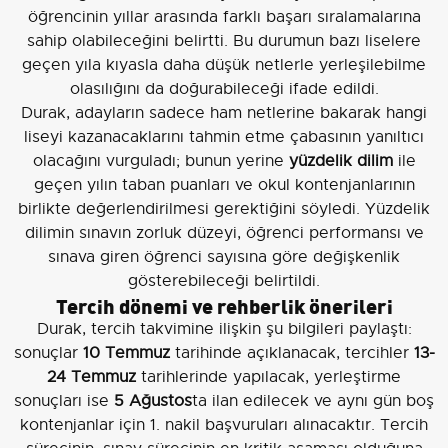
öğrencinin yıllar arasında farklı başarı sıralamalarına
sahip olabileceğini belirtti. Bu durumun bazı liselere
geçen yıla kıyasla daha düşük netlerle yerleşilebilme
olasılığını da doğurabileceği ifade edildi.
Durak, adayların sadece ham netlerine bakarak hangi
liseyi kazanacaklarını tahmin etme çabasının yanıltıcı
olacağını vurguladı; bunun yerine
yüzdelik dilim
ile
geçen yılın taban puanları ve okul kontenjanlarının
birlikte değerlendirilmesi gerektiğini söyledi. Yüzdelik
dilimin sınavın zorluk düzeyi, öğrenci performansı ve
sınava giren öğrenci sayısına göre değişkenlik
gösterebileceği belirtildi.
Tercih dönemi ve rehberlik önerileri
Durak, tercih takvimine ilişkin şu bilgileri paylaştı:
sonuçlar
10 Temmuz
tarihinde açıklanacak, tercihler
13-
24 Temmuz
tarihlerinde yapılacak, yerleştirme
sonuçları ise
5 Ağustos
ta ilan edilecek ve aynı gün boş
kontenjanlar için 1. nakil başvuruları alınacaktır. Tercih