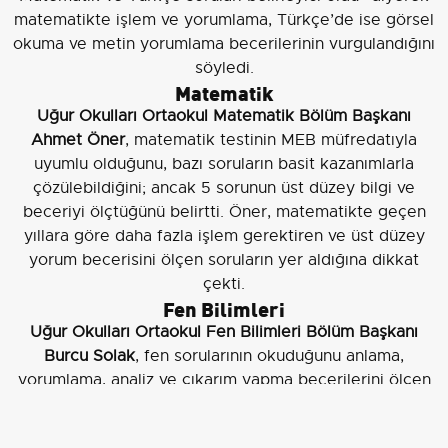
matematikte işlem ve yorumlama, Türkçe’de ise görsel
okuma ve metin yorumlama becerilerinin vurgulandığını
söyledi.
Matematik
Uğur Okulları Ortaokul Matematik Bölüm Başkanı
Ahmet Öner
, matematik testinin MEB müfredatıyla
uyumlu olduğunu, bazı soruların basit kazanımlarla
çözülebildiğini; ancak 5 sorunun üst düzey bilgi ve
beceriyi ölçtüğünü belirtti. Öner, matematikte geçen
yıllara göre daha fazla işlem gerektiren ve üst düzey
yorum becerisini ölçen soruların yer aldığına dikkat
çekti.
Fen Bilimleri
Uğur Okulları Ortaokul Fen Bilimleri Bölüm Başkanı
Burcu Solak
, fen sorularının okuduğunu anlama,
yorumlama, analiz ve çıkarım yapma becerilerini ölçen
nitelikte hazırlandığını, sorularda deney düzenekleri,
görseller, grafik ve tabloların kullanıldığını aktardı.