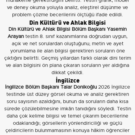
muhakeme gerektirdiğini belirtti. Testin grafik, model
ve deney okuma yoluyla analiz, eleştirel düşünme ve
problem çözme becerilerini ölçtüğü ifade edildi.
Din Kültürü ve Ahlak Bilgisi
Din Kültürü ve Ahlak Bilgisi Bölüm Başkanı Yasemin
Arayan
testin 8. sınıf kazanımlarına doğrudan uygun,
açık ve net sorulardan oluştuğunu; metin ve ayet
yorumlama ile alan bilgisi gerektiren soruların öne
çıktığını belirtti. Geçmiş yıllardan farklı olarak dini terim
ve alan bilgisini ön plana çıkaran soruların yer aldığına
dikkat çekildi.
İngilizce
İngilizce Bölüm Başkanı Talar Donikoğlu
2026 İngilizce
testinde üst düzey görsel okuma ve analiz gerektiren
soru sayısının azaldığını, bunun da soruların daha kısa
sürede çözülebilmesine imkân tanıdığını söyledi. Testin
daha çok kelime bilgisi ve temel çıkarım becerilerine
odaklandığı; görsellerin yönlendiriciliği ve güçlü
çeldiricilerin bulunmamasının konuya hâkim öğrenciler