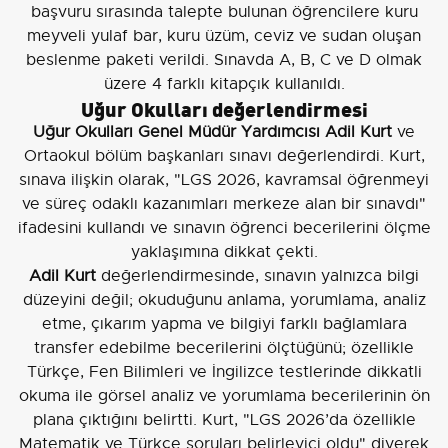
başvuru sırasında talepte bulunan öğrencilere kuru
meyveli yulaf bar, kuru üzüm, ceviz ve sudan oluşan
beslenme paketi verildi. Sınavda A, B, C ve D olmak
üzere 4 farklı kitapçık kullanıldı.
Uğur Okulları değerlendirmesi
Uğur Okulları Genel Müdür Yardımcısı Adil Kurt
ve
Ortaokul bölüm başkanları sınavı değerlendirdi. Kurt,
sınava ilişkin olarak, "LGS 2026, kavramsal öğrenmeyi
ve süreç odaklı kazanımları merkeze alan bir sınavdı"
ifadesini kullandı ve sınavın öğrenci becerilerini ölçme
yaklaşımına dikkat çekti.
Adil Kurt
değerlendirmesinde, sınavın yalnızca bilgi
düzeyini değil; okuduğunu anlama, yorumlama, analiz
etme, çıkarım yapma ve bilgiyi farklı bağlamlara
transfer edebilme becerilerini ölçtüğünü; özellikle
Türkçe, Fen Bilimleri ve İngilizce testlerinde dikkatli
okuma ile görsel analiz ve yorumlama becerilerinin ön
plana çıktığını belirtti. Kurt, "LGS 2026’da özellikle
Matematik ve Türkçe soruları belirleyici oldu" diyerek