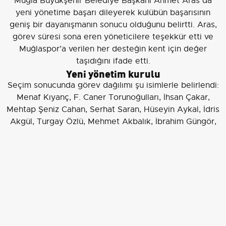
Muğla Büyükşehir Belediye Başkanı Ahmet Aras da
yeni yönetime başarı dileyerek kulübün başarısının
geniş bir dayanışmanın sonucu olduğunu belirtti. Aras,
görev süresi sona eren yöneticilere teşekkür etti ve
Muğlaspor’a verilen her desteğin kent için değer
taşıdığını ifade etti.
Yeni yönetim kurulu
Seçim sonucunda görev dağılımı şu isimlerle belirlendi:
Menaf Kıyanç, F. Caner Torunoğulları, İhsan Çakar,
Mehtap Şeniz Cahan, Serhat Saran, Hüseyin Aykal, İdris
Akgül, Turgay Özlü, Mehmet Akbalık, İbrahim Güngör,
Yiğit Uslu, Mehmet Tahça, Muslih Barış Aksen, Şenol
Çiçek, Mesut Fıratoğlu, Durmuş Ali Öztürk, Abdullah
Eskihisarlı, Nacide Bülbül, Süleyman Çulha, Özcan
Saygın, Yaşar Barış Öksüztepe, Özge Demirel, Yılmaz
Bozkır, Taner Parlak, Baran Kaçar, Serhat Turan, Kemal
Kaban.
Sonuç olarak
, Muğlaspor genel kurulu, tek listeyle
gidilen seçimde mevcut başkan Menaf Kıyanç’ın