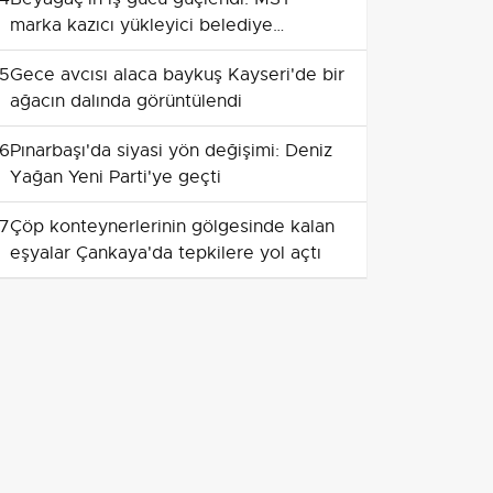
marka kazıcı yükleyici belediye
envanterine katıldı
5
Gece avcısı alaca baykuş Kayseri'de bir
ağacın dalında görüntülendi
6
Pınarbaşı'da siyasi yön değişimi: Deniz
Yağan Yeni Parti'ye geçti
7
Çöp konteynerlerinin gölgesinde kalan
eşyalar Çankaya'da tepkilere yol açtı