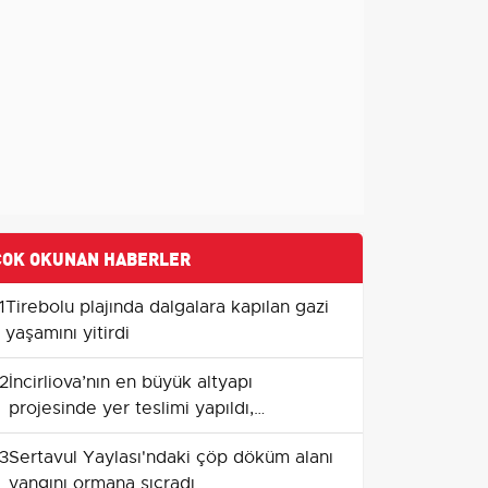
ÇOK OKUNAN HABERLER
1
Tirebolu plajında dalgalara kapılan gazi
yaşamını yitirdi
2
İncirliova’nın en büyük altyapı
projesinde yer teslimi yapıldı,
çalışmalar temmuz ortasında
3
Sertavul Yaylası'ndaki çöp döküm alanı
başlayacak
yangını ormana sıçradı