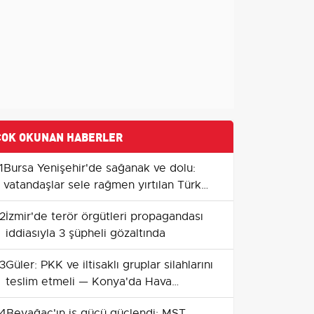
ÇOK OKUNAN HABERLER
1
Bursa Yenişehir'de sağanak ve dolu:
vatandaşlar sele rağmen yırtılan Türk
Bayrağını yerine astı
2
İzmir'de terör örgütleri propagandası
iddiasıyla 3 şüpheli gözaltında
3
Güler: PKK ve iltisaklı gruplar silahlarını
teslim etmeli — Konya'da Hava
Savunma Eğitim Yılı Açılışı
4
Beyağaç'ın iş gücü güçlendi: MST