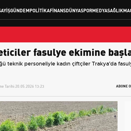
SAYIŞ
GÜNDEM
POLITIKA
FINANS
DÜNYA
SPOR
MEDYA
SAĞLIK
MA
ticiler fasulye ekimine başl
 teknik personeliyle kadın çiftçiler Trakya'da fasul
e Tarihi:
20.05.2026 13:23
ABONE O