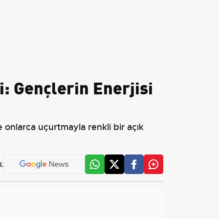
i: Gençlerin Enerjisi
 onlarca uçurtmayla renkli bir açık
L