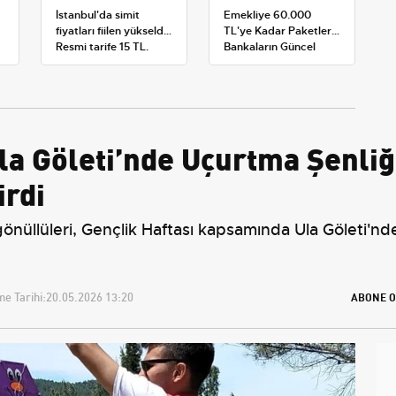
İstanbul'da simit
Emekliye 60.000
fiyatları fiilen yükseldi:
TL'ye Kadar Paketler:
Resmi tarife 15 TL,
Bankaların Güncel
satışlar 20-25 TL'ye
Promosyon ve Ek
çıktı
Avantajları
la Göleti’nde Uçurtma Şenliğ
rdi
önüllüleri, Gençlik Haftası kapsamında Ula Göleti'nde
e Tarihi:
20.05.2026 13:20
ABONE O