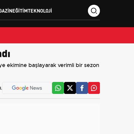
GAZIN
EĞITIM
TEKNOLOJI
adı
ye ekimine başlayarak verimli bir sezon
L