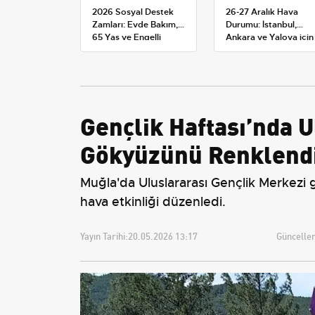
2026 Sosyal Destek
26-27 Aralık Hava
Zamları: Evde Bakım,
Durumu: İstanbul,
65 Yaş ve Engelli
Ankara ve Yalova için
Maaşlarında Yeni
Kar Tahminleri
Tahminler
Gençlik Haftası’nda U
Gökyüzünü Renklendi
Muğla'da Uluslararası Gençlik Merkezi g
hava etkinliği düzenledi.
Yayın Tarihi:
20.05.2026 13:17
Güncellem