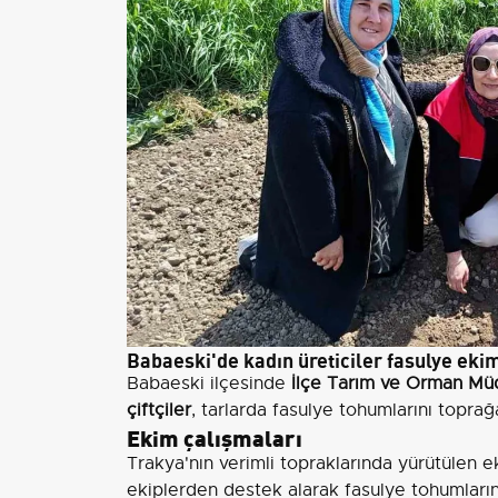
Babaeski'de kadın üreticiler fasulye eki
Babaeski ilçesinde
İlçe Tarım ve Orman Mü
çiftçiler
, tarlarda fasulye tohumlarını topra
Ekim çalışmaları
Trakya'nın verimli topraklarında yürütülen ek
ekiplerden destek alarak fasulye tohumlarını