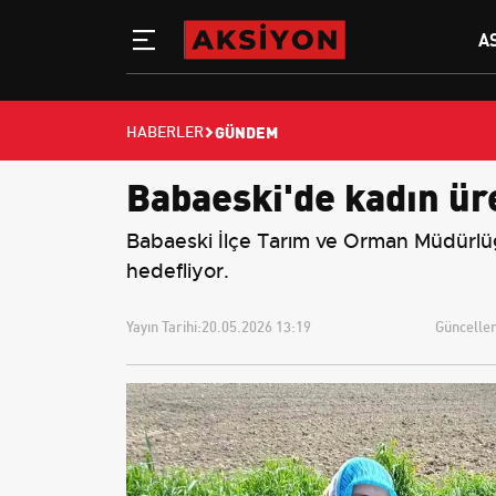
A
GÜNDEM
HABERLER
Babaeski'de kadın üre
Babaeski İlçe Tarım ve Orman Müdürlüğü
hedefliyor.
Yayın Tarihi:
20.05.2026 13:19
Güncellem