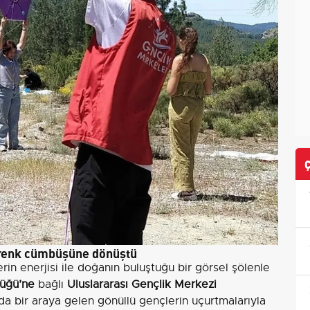
i renk cümbüşüne dönüştü
rin enerjisi ile doğanın buluştuğu bir görsel şölenle
lüğü’ne
bağlı
Uluslararası Gençlik Merkezi
a bir araya gelen gönüllü gençlerin uçurtmalarıyla