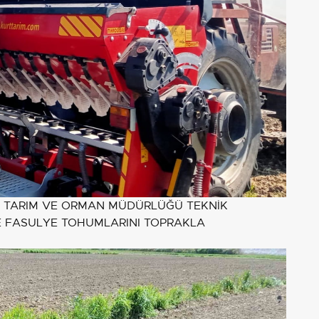
LÇE TARIM VE ORMAN MÜDÜRLÜĞÜ TEKNİK
KTE FASULYE TOHUMLARINI TOPRAKLA