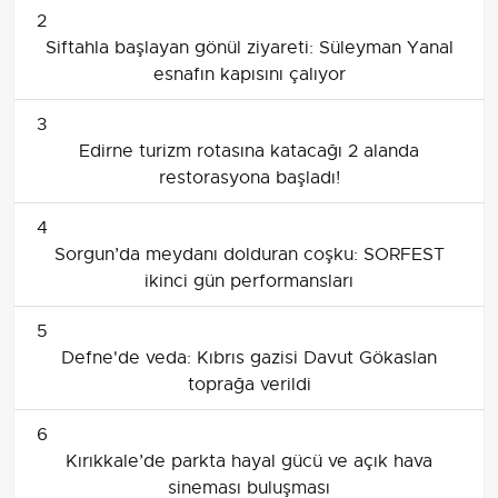
2
Siftahla başlayan gönül ziyareti: Süleyman Yanal
esnafın kapısını çalıyor
3
Edirne turizm rotasına katacağı 2 alanda
restorasyona başladı!
4
Sorgun’da meydanı dolduran coşku: SORFEST
ikinci gün performansları
5
Defne'de veda: Kıbrıs gazisi Davut Gökaslan
toprağa verildi
6
Kırıkkale’de parkta hayal gücü ve açık hava
sineması buluşması