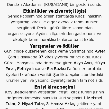
Dansları Akademisi (KUŞADANS) bir gösteri sundu.
Etkinlikler ve ziyaretçi ilgisi
Şenlik kapsamında açılan stantlarda Kirazlı halkının
yetiştirdiği kiraz ile diğer ekolojik tarım ürünleri
sergilendi. Renkli görüntülere sahne olan
organizasyona Aydın'ın ilçelerinden gastronomi ve
ekolojik tarım meraklısı binlerce turist katıldı.
Yarışmalar ve ödüller
Gün içinde düzenlenen kiraz yeme yarışmasında
Ayfer
Çam
3 dakikada
97 kiraz
yiyerek birinci oldu. Kiraz
Güzeli Yarışması'nda dereceye giren
Asya Avcı, Hülya
Pınar, Fethiye İnce
ve
Ela Bozkurt
'a ödülleri protokol
üyeleri tarafından verildi. Şenlikte açılan stantlardaki
ürünler yerli ve yabancı ziyaretçilerden tam not aldı.
En iyi kiraz seçimi
Köy üreticilerinin yetiştirdiği çeşitli kiraz türleri jürinin
değerlendirmesine sunuldu. Jüri seçimini
1. Mehmet
Tutar, 2. Niyazi Tutar, 3. Hamza Aktaş
şeklinde yaptı.