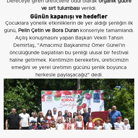
Dereceye giren üreticilere ödül olarak
organik gübre
ve sırt tulumbası
verildi.
Günün kapanışı ve hedefler
Çocuklara yönelik etkinliklerin de yer aldığı şenliğin ilk
günü,
Pelin Çetin ve Bora Duran
konseriyle tamamlandı.
Açılış konuşmasını yapan Başkan Vekili Tahsin
Demirtaş, "Amacımız Başkanımız Ömer Günel'in
öncülüğünde başlatılan bu şenliği ulusal bir festival
haline getirmek. Kentimizin bereketini, üreticimizin
emeğini ve yerel üretimin gücünü şenlik boyunca
herkesle paylaşacağız" dedi.