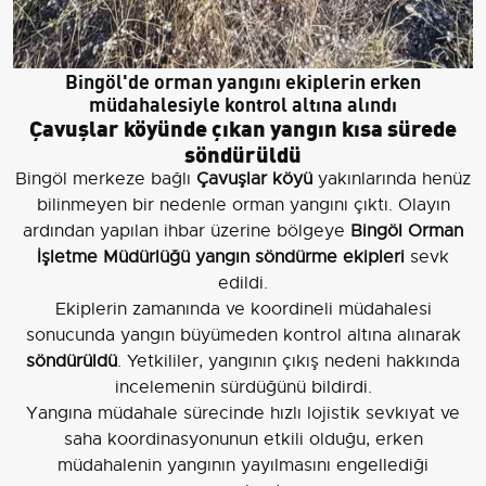
Bingöl'de orman yangını ekiplerin erken
müdahalesiyle kontrol altına alındı
Çavuşlar köyünde çıkan yangın kısa sürede
söndürüldü
Bingöl merkeze bağlı
Çavuşlar köyü
yakınlarında henüz
bilinmeyen bir nedenle orman yangını çıktı. Olayın
ardından yapılan ihbar üzerine bölgeye
Bingöl Orman
İşletme Müdürlüğü yangın söndürme ekipleri
sevk
edildi.
Ekiplerin zamanında ve koordineli müdahalesi
sonucunda yangın büyümeden kontrol altına alınarak
söndürüldü
. Yetkililer, yangının çıkış nedeni hakkında
incelemenin sürdüğünü bildirdi.
Yangına müdahale sürecinde hızlı lojistik sevkıyat ve
saha koordinasyonunun etkili olduğu, erken
müdahalenin yangının yayılmasını engellediği