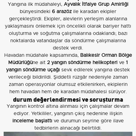
Yangına ilk müdahaleyi,
Ayvalık İtfaiye Grup Amirliği
bünyesindeki
6 arazöz
ile karadan ekipler
gerçekleştirdi. Ekipler, alevlerin yerleşim alanlarına
yaklaşmasını önlemek için öncelikli olarak bariyer hattı
oluşturma ve soğutma çalışmalarına odaklandı; bazı
noktalarda vatandaşlar da söndürme çalışmalarına
destek verdi.
Havadan müdahale kapsamında,
Balıkesir Orman Bölge
Müdürlüğü
ne ait
2 yangın söndürme helikopteri
ve
1
yangın söndürme uçağı
sevk edilerek yangına destek
verileceği bildirildi. Şiddetli rüzgâr nedeniyle zaman
zaman operasyonlar olumsuz etkilenirken, ekiplerin
hem havadan hem de karadan müdahalesi sürüyor.
durum değerlendirmesi ve soruşturma
Yangının kontrol altına alınması için çalışmalar devam
ediyor. Yetkililer, yangının çıkış nedenine ilişkin
inceleme başlattı
ve durumun seyrine göre ilave
tedbirlerin alınacağı belirtildi.