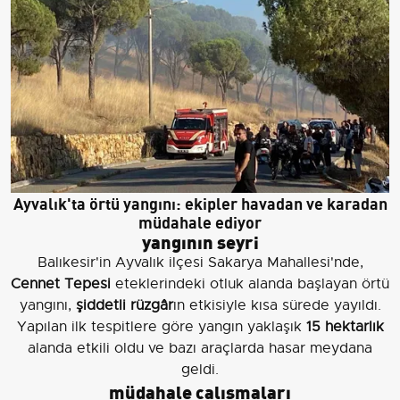
Ayvalık'ta örtü yangını: ekipler havadan ve karadan
müdahale ediyor
yangının seyri
Balıkesir'in Ayvalık ilçesi Sakarya Mahallesi'nde,
Cennet Tepesi
eteklerindeki otluk alanda başlayan örtü
yangını,
şiddetli rüzgâr
ın etkisiyle kısa sürede yayıldı.
Yapılan ilk tespitlere göre yangın yaklaşık
15 hektarlık
alanda etkili oldu ve bazı araçlarda hasar meydana
geldi.
müdahale çalışmaları