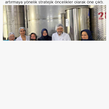
artırmaya yönelik stratejik öncelikler olarak öne çıktı.
TARIM VE ORMAN BAKANI İBRAHİM YUMAKLI,
AYVALIK’TAKİ ZEYTİNYAĞI FABRİKASINI ZİYARET
ETTİ.