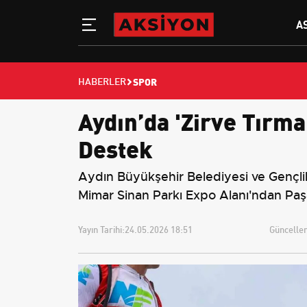
A
SPOR
HABERLER
Aydın’da 'Zirve Tırma
Destek
Aydın Büyükşehir Belediyesi ve Gençlik v
Mimar Sinan Parkı Expo Alanı'ndan Paşa
Yayın Tarihi:
24.05.2026 18:51
Güncellem