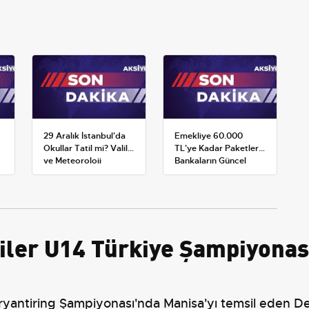
29 Aralık İstanbul'da
Emekliye 60.000
Okullar Tatil mi? Valilik
TL'ye Kadar Paketler:
ve Meteoroloji
Bankaların Güncel
Açıklamaları
Promosyon ve Ek
Avantajları
ciler U14 Türkiye Şampiyonas
ryantiring Şampiyonası'nda Manisa'yı temsil eden De