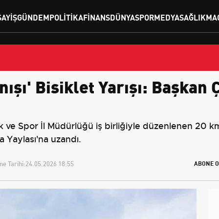
SAYIŞ
GÜNDEM
POLITIKA
FINANS
DÜNYA
SPOR
MEDYA
SAĞLIK
MA
nışı' Bisiklet Yarışı: Başkan
e Spor İl Müdürlüğü iş birliğiyle düzenlenen 20 km'li
 Yaylası'na uzandı.
e Tarihi:
24.05.2026 18:55
ABONE O