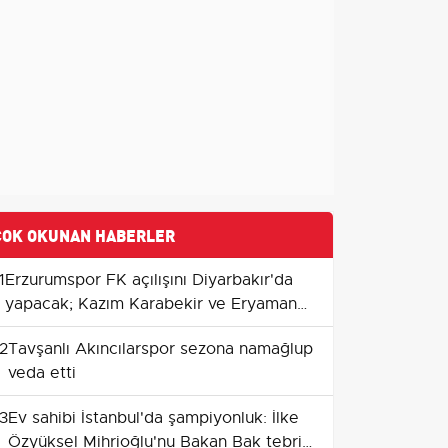
ÇOK OKUNAN HABERLER
1
Erzurumspor FK açılışını Diyarbakır'da
yapacak; Kazım Karabekir ve Eryaman
sınavları geliyor
2
Tavşanlı Akıncılarspor sezona namağlup
veda etti
3
Ev sahibi İstanbul'da şampiyonluk: İlke
Özyüksel Mihrioğlu'nu Bakan Bak tebrik