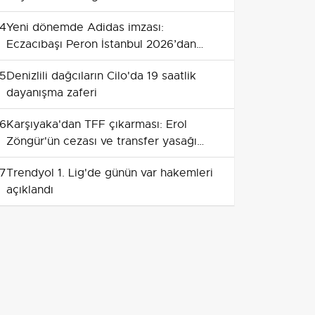
etti
4
Yeni dönemde Adidas imzası:
Eczacıbaşı Peron İstanbul 2026’dan
itibaren resmi forma sponsoru
5
Denizlili dağcıların Cilo'da 19 saatlik
dayanışma zaferi
6
Karşıyaka'dan TFF çıkarması: Erol
Zöngür'ün cezası ve transfer yasağı
masada
7
Trendyol 1. Lig'de günün var hakemleri
açıklandı