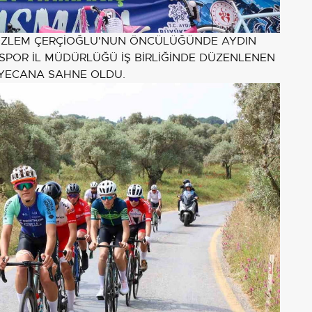
 ÖZLEM ÇERÇİOĞLU'NUN ÖNCÜLÜĞÜNDE AYDIN
 SPOR İL MÜDÜRLÜĞÜ İŞ BİRLİĞİNDE DÜZENLENEN
EYECANA SAHNE OLDU.