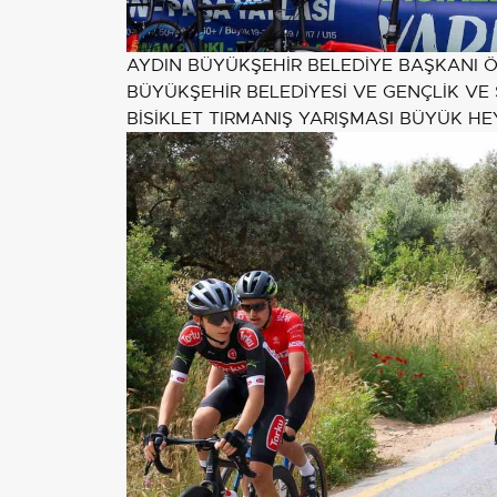
AYDIN BÜYÜKŞEHİR BELEDİYE BAŞKANI
BÜYÜKŞEHİR BELEDİYESİ VE GENÇLİK VE
BİSİKLET TIRMANIŞ YARIŞMASI BÜYÜK H