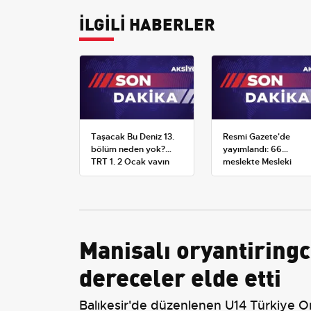
İLGİLİ HABERLER
Taşacak Bu Deniz 13.
Resmi Gazete'de
bölüm neden yok?
yayımlandı: 66
TRT 1, 2 Ocak yayın
meslekte Mesleki
planını değiştirdi
Yeterlilik Belgesi
zorunluluğu
Manisalı oryantiring
dereceler elde etti
Balıkesir'de düzenlenen U14 Türkiye O