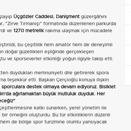
şlayıp
Üçgözler Caddesi
,
Danişment
güzergâhını
lar, "Zirve Tırmanışı" formatında düzenlenen parkurda
rdi ve
1270 metrelik
rakıma ulaşmak için mücadele
ştirildi; bu çeşitlilik hem amatör hem de deneyimli
ın doğal güzellikleri eşliğinde gerçekleşen
u ve sporseverler etkinliği yoğun ilgiyle takip etti.
nlikten duydukları memnuniyeti dile getirerek spora
'na teşekkür etti. Başkan Çerçioğlu konuya ilişkin
 sporculara destek olmaya devam ediyoruz. Bisiklet
dın’da ağırlamaktan büyük mutluluk duyduk. Her
eceğiz"
.
 çeşitlenmesine katkı sunarken, yerel yönetim ile
t bir örneğini oluşturdu. Bu tür etkinliklerin düzenli
e hem de bölge spor turizmine olumlu yansıyacak