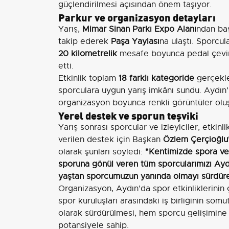
güçlendirilmesi açısından önem taşıyor.
Parkur ve organizasyon detayları
Yarış,
Mimar Sinan Parkı Expo Alanı
ndan ba
takip ederek
Paşa Yaylası
na ulaştı. Sporcu
20 kilometrelik
mesafe boyunca pedal çevi
etti.
Etkinlik toplam
18 farklı kategoride
gerçekle
sporculara uygun yarış imkânı sundu. Aydın’
organizasyon boyunca renkli görüntüler oluşt
Yerel destek ve sporun teşviki
Yarış sonrası sporcular ve izleyiciler, etki
verilen destek için Başkan
Özlem Çerçioğlu
olarak şunları söyledi:
"Kentimizde spora ve
sporuna gönül veren tüm sporcularımızı Ay
yaştan sporcumuzun yanında olmayı sürdür
Organizasyon, Aydın’da spor etkinliklerinin
spor kuruluşları arasındaki iş birliğinin somu
olarak sürdürülmesi, hem sporcu gelişimin
potansiyele sahip.