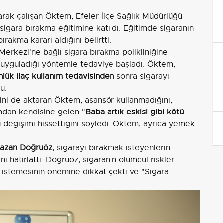
rak çalışan Öktem, Efeler İlçe Sağlık Müdürlüğü
sigara bırakma eğitimine katıldı. Eğitimde sigaranın
bırakma kararı aldığını belirtti.
Merkezi'ne bağlı sigara bırakma polikliniğine
 uyguladığı yöntemle tedaviye başladı. Öktem,
lük ilaç kullanım tedavisinden
sonra sigarayı
u.
ini de aktaran Öktem, asansör kullanmadığını,
rından kendisine gelen "
Baba artık eskisi gibi kötü
lu değişimi hissettiğini söyledi. Öktem, ayrıca yemek
azan Doğruöz
, sigarayı bırakmak isteyenlerin
ni hatırlattı. Doğruöz, sigaranın ölümcül riskler
k istemesinin önemine dikkat çekti ve "Sigara