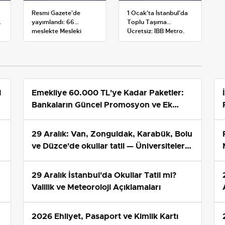
Resmi Gazete'de
1 Ocak'ta İstanbul'da
yayımlandı: 66
Toplu Taşıma
meslekte Mesleki
Ücretsiz: İBB Metro,
Yeterlilik Belgesi
Metrobüs ve Otobüs
zorunluluğu
Ek Seferlerini Açıkladı
1
Emekliye 60.000 TL'ye Kadar Paketler:
Bankaların Güncel Promosyon ve Ek
Avantajları
29 Aralık: Van, Zonguldak, Karabük, Bolu
ve Düzce'de okullar tatil — Üniversiteler
ne durumda?
29 Aralık İstanbul'da Okullar Tatil mi?
Valilik ve Meteoroloji Açıklamaları
2026 Ehliyet, Pasaport ve Kimlik Kartı