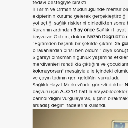
tedavi desteğiyle bıraktı.
İl Tarım ve Orman Müdürlüğü'nde memur ola
ekiplerinin kuruma gelerek gerçekleştirdiği 
yol açtığı sağlık risklerini dinledikten sonra 
Kararının ardından
3 ay önce
Sağlıklı Hayat 
başvuran Öktem, doktor
Nazan Doğruöz
'ün
"Eğitimden başarılı bir şekilde çıktım.
25 gün
bırakanlardan birisi ben oldum." diye konuşt
Sigarayı bırakmanın günlük yaşamına etkiler
merdivenleri rahatlıkla çıktığını ve çocukla
kokmuyorsun
" mesajıyla aile içindeki olum
ve çayın tadının geri geldiğini vurguladı.
Sağlıklı Hayat Merkezi'nde görevli doktor
N
başvuru için
ALO 171
hattını arayabilecekleri
barındırdığını vurgulayarak, kişinin bırakma
arkadaş değil" ifadelerini kullandı.