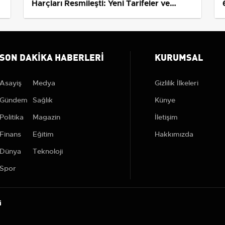
s
Harçları Resmileşti: Yeni Tarifeler ve
Geçerlilik Tarihi
SON DAKIKA HABERLERI
KURUMSAL
Asayiş
Medya
Gizlilik İlkeleri
Gündem
Sağlık
Künye
Politika
Magazin
İletişim
Finans
Eğitim
Hakkımızda
Dünya
Teknoloji
Spor
i