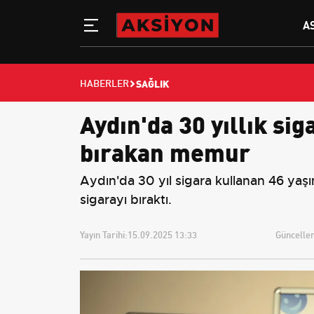
A
SAĞLIK
HABERLER
Aydın'da 30 yıllık si
bırakan memur
Aydın'da 30 yıl sigara kullanan 46 yaş
sigarayı bıraktı.
Yayın Tarihi:
15.09.2025 13:33
Güncellem