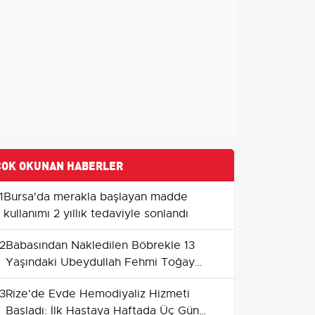
ÇOK OKUNAN HABERLER
1
Bursa'da merakla başlayan madde
kullanımı 2 yıllık tedaviyle sonlandı
2
Babasından Nakledilen Böbrekle 13
Yaşındaki Ubeydullah Fehmi Toğay
Hayata Tutundu
3
Rize'de Evde Hemodiyaliz Hizmeti
Başladı: İlk Hastaya Haftada Üç Gün