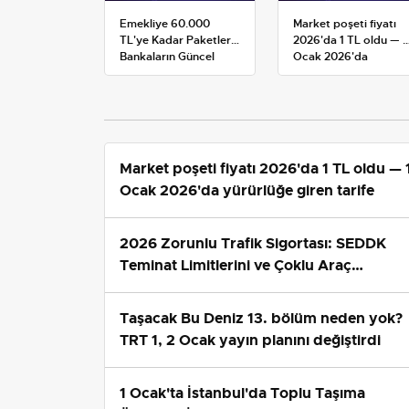
Emekliye 60.000
Market poşeti fiyatı
TL'ye Kadar Paketler:
2026'da 1 TL oldu — 1
Bankaların Güncel
Ocak 2026'da
Promosyon ve Ek
yürürlüğe giren tarife
Avantajları
Market poşeti fiyatı 2026'da 1 TL oldu — 
Ocak 2026'da yürürlüğe giren tarife
2026 Zorunlu Trafik Sigortası: SEDDK
Teminat Limitlerini ve Çoklu Araç
Tarifesini Yeniden Belirledi
Taşacak Bu Deniz 13. bölüm neden yok?
TRT 1, 2 Ocak yayın planını değiştirdi
1 Ocak'ta İstanbul'da Toplu Taşıma