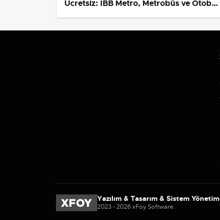
Ücretsiz: İBB Metro, Metrobüs ve Otobü
Ek Seferlerini Açıkladı
Yazılım & Tasarım & Sistem Yönetim
2023 - 2026 xFoy Software.