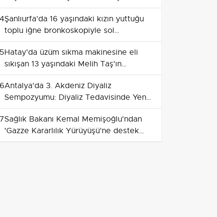
Evde Tedavi
4
Şanlıurfa'da 16 yaşındaki kızın yuttuğu
toplu iğne bronkoskopiyle sol
akciğerinden çıkarıldı
5
Hatay'da üzüm sıkma makinesine eli
sıkışan 13 yaşındaki Melih Taş'ın
parmakları başarılı ameliyatla dikildi
6
Antalya'da 3. Akdeniz Diyaliz
Sempozyumu: Diyaliz Tedavisinde Yeni
Yaklaşımlar ve Evde Diyaliz Vurgusu
7
Sağlık Bakanı Kemal Memişoğlu'ndan
'Gazze Kararlılık Yürüyüşü'ne destek
paylaşımı