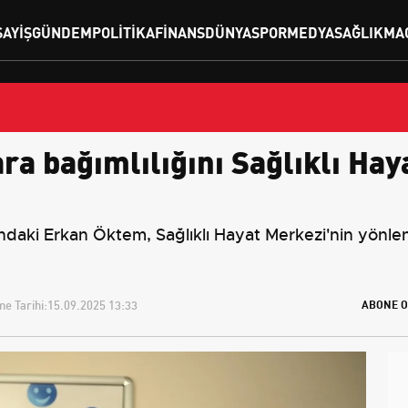
SAYIŞ
GÜNDEM
POLITIKA
FINANS
DÜNYA
SPOR
MEDYA
SAĞLIK
MA
gara bağımlılığını Sağlıklı Ha
ındaki Erkan Öktem, Sağlıklı Hayat Merkezi'nin yönle
e Tarihi:
15.09.2025 13:33
ABONE O