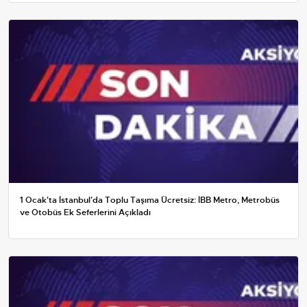
1 Ocak'ta İstanbul'da Toplu Taşıma Ücretsiz: İBB Metro, Metrobüs
ve Otobüs Ek Seferlerini Açıkladı