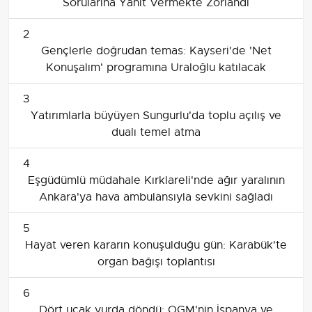
Sorularına Yanıt Vermekte Zorlandı
2
Gençlerle doğrudan temas: Kayseri'de 'Net
Konuşalım' programına Uraloğlu katılacak
3
Yatırımlarla büyüyen Sungurlu'da toplu açılış ve
dualı temel atma
4
Eşgüdümlü müdahale Kırklareli'nde ağır yaralının
Ankara'ya hava ambulansıyla sevkini sağladı
5
Hayat veren kararın konuşulduğu gün: Karabük'te
organ bağışı toplantısı
6
Dört uçak yurda döndü: OGM'nin İspanya ve