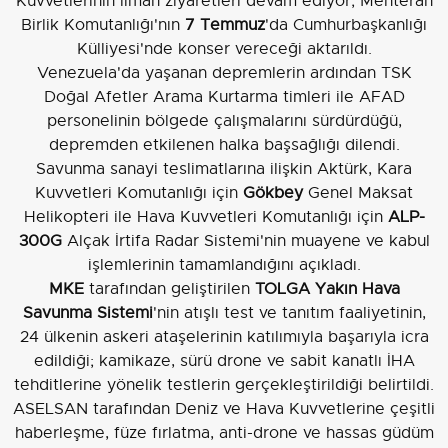
Kuvvetlerinin liman ziyaretleri devam ediyor; Mehteran
Birlik Komutanlığı'nın
7 Temmuz
'da Cumhurbaşkanlığı
Külliyesi'nde konser vereceği aktarıldı.
Venezuela'da yaşanan depremlerin ardından TSK
Doğal Afetler Arama Kurtarma timleri ile AFAD
personelinin bölgede çalışmalarını sürdürdüğü,
depremden etkilenen halka başsağlığı dilendi.
Savunma sanayi teslimatlarına ilişkin Aktürk, Kara
Kuvvetleri Komutanlığı için
Gökbey
Genel Maksat
Helikopteri ile Hava Kuvvetleri Komutanlığı için
ALP-
300G
Alçak İrtifa Radar Sistemi'nin muayene ve kabul
işlemlerinin tamamlandığını açıkladı.
MKE
tarafından geliştirilen
TOLGA Yakın Hava
Savunma Sistemi
'nin atışlı test ve tanıtım faaliyetinin,
24 ülkenin askeri ataşelerinin katılımıyla başarıyla icra
edildiği; kamikaze, sürü drone ve sabit kanatlı İHA
tehditlerine yönelik testlerin gerçekleştirildiği belirtildi.
ASELSAN tarafından Deniz ve Hava Kuvvetlerine çeşitli
haberleşme, füze fırlatma, anti-drone ve hassas güdüm