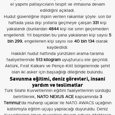
el yapımı patlayıcıların tespit ve imhasına devam
edildiğini açıkladı.
Hudut güvenliğine ilişkin verilen rakamlar şöyle: son bir
haftada yasa dışı yollarla geçmeye çalışan
331
kişi
yakalandı (bunlardan
4844
kişi ise sınırı geçemeden
engellendi. Yıl başından bu yana yakalanan kişi sayısı
5
bin 299
, engellenen kişi sayısı ise
40 bin 134
olarak
kaydedildi.
Hakkâri hudut hattında yürütülen arama-tarama
faaliyetlerinde
513 kilogram
uyuşturucu ele geçirildi.
Aktürk, Fırat Kalkanı ve Pençe-Kilit bölgelerinde şehit
olan iki asker için başsağlığı dileğinde bulundu.
Savunma eğitimi, deniz görevleri, insani
yardım ve teslimatlar
Türk Silahlı Kuvvetlerinin eğitim faaliyetlerinin sürdüğü
belirtilerek,
NATO NEXUS ACE
kapsamında
3
Temmuz
'da muharip uçaklar ile NATO AWACS uçağının
katılımıyla eğitim uçuşu yapılacağı duyuruldu. Deniz