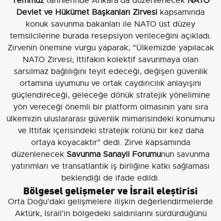
Temmuz
tarihlerinde Ankara'da düzenlenecek
NATO
Devlet ve Hükümet Başkanları Zirvesi
kapsamında
konuk savunma bakanları ile NATO üst düzey
temsilcilerine burada resepsiyon verileceğini açıkladı.
Zirvenin önemine vurgu yaparak, "Ülkemizde yapılacak
NATO Zirvesi; İttifakın kolektif savunmaya olan
sarsılmaz bağlılığını teyit edeceği, değişen güvenlik
ortamına uyumunu ve ortak caydırıcılık anlayışını
güçlendireceği, geleceğe dönük stratejik yönelimine
yön vereceği önemli bir platform olmasının yanı sıra
ülkemizin uluslararası güvenlik mimarisindeki konumunu
ve İttifak içerisindeki stratejik rolünü bir kez daha
ortaya koyacaktır" dedi. Zirve kapsamında
düzenlenecek
Savunma Sanayii Forumu
nun savunma
yatırımları ve transatlantik iş birliğine katkı sağlaması
beklendiği de ifade edildi.
Bölgesel gelişmeler ve İsrail eleştirisi
Orta Doğu'daki gelişmelere ilişkin değerlendirmelerde
Aktürk, İsrail'in bölgedeki saldırılarını sürdürdüğünü