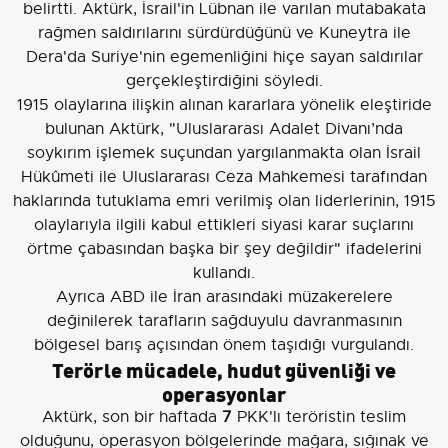
belirtti. Aktürk, İsrail'in Lübnan ile varılan mutabakata
rağmen saldırılarını sürdürdüğünü ve Kuneytra ile
Dera'da Suriye'nin egemenliğini hiçe sayan saldırılar
gerçekleştirdiğini söyledi.
1915 olaylarına ilişkin alınan kararlara yönelik eleştiride
bulunan Aktürk, "Uluslararası Adalet Divanı’nda
soykırım işlemek suçundan yargılanmakta olan İsrail
Hükûmeti ile Uluslararası Ceza Mahkemesi tarafından
haklarında tutuklama emri verilmiş olan liderlerinin, 1915
olaylarıyla ilgili kabul ettikleri siyasi karar suçlarını
örtme çabasından başka bir şey değildir" ifadelerini
kullandı.
Ayrıca ABD ile İran arasındaki müzakerelere
değinilerek tarafların sağduyulu davranmasının
bölgesel barış açısından önem taşıdığı vurgulandı.
Terörle mücadele, hudut güvenliği ve
operasyonlar
Aktürk, son bir haftada
7
PKK'lı teröristin teslim
olduğunu, operasyon bölgelerinde mağara, sığınak ve