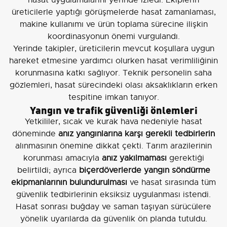
hasat uygulamalarını yerinde izledi. Ekiplerin
üreticilerle yaptığı görüşmelerde hasat zamanlaması,
makine kullanımı ve ürün toplama sürecine ilişkin
koordinasyonun önemi vurgulandı.
Yerinde takipler, üreticilerin mevcut koşullara uygun
hareket etmesine yardımcı olurken hasat verimliliğinin
korunmasına katkı sağlıyor. Teknik personelin saha
gözlemleri, hasat sürecindeki olası aksaklıkların erken
tespitine imkan tanıyor.
Yangın ve trafik güvenliği önlemleri
Yetkililer, sıcak ve kurak hava nedeniyle hasat
döneminde
anız yangınlarına karşı gerekli tedbirlerin
alınmasının önemine dikkat çekti. Tarım arazilerinin
korunması amacıyla
anız yakılmaması
gerektiği
belirtildi; ayrıca
biçerdöverlerde yangın söndürme
ekipmanlarının bulundurulması
ve hasat sırasında tüm
güvenlik tedbirlerinin eksiksiz uygulanması istendi.
Hasat sonrası buğday ve saman taşıyan sürücülere
yönelik uyarılarda da güvenlik ön planda tutuldu.