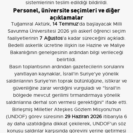
sistemlerinin teslim edildiği bildirildi.
Personel, üniversite seçimleri ve diğer
açıklamalar
Tuğamiral Aktürk,
14 Temmuz
'da başlayacak Milli
Savunma Üniversitesi 2026 yılı askerî öğrenci seçim
faaliyetlerinin
7 Ağustos
'a kadar süreceğini açıkladı.
Bedelli askerlik ücretine ilişkin ise Hazine ve Maliye
Bakanlığının genelgesinin ardından bilgi verileceği
belirtildi.
Basın toplantısının ardından gazetecilerin sorularını
yanıtlayan kaynaklar, İsrail'in Suriye'ye yönelik
saldırılarının Suriye'nin toprak bütünlüğüne, istikrar ve
güvenliğine zarar verdiğini vurguladı ve "İsrail'in
bölgede mevcut gerilimi tırmandırmaya yönelik
saldırılarına derhal son vermesi gerektiğini" ifade etti.
Birleşmiş Milletler Ateşkes Gözlem Misyonu'nun
(UNDOF) görev süresinin
29 Haziran 2026
itibarıyla 6
ay daha uzatıldığına dikkat çekilerek, UNDOF'un söz
konusu saldırılar karşısında görevini yerine getirmesi