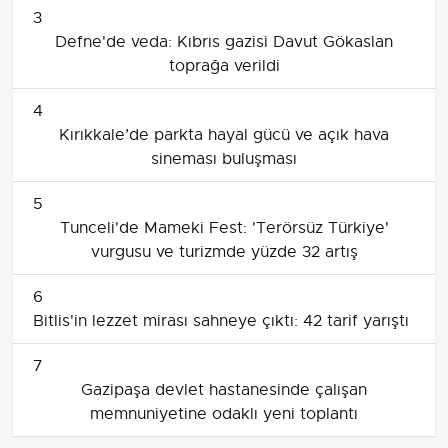
3
Defne'de veda: Kıbrıs gazisi Davut Gökaslan
toprağa verildi
4
Kırıkkale’de parkta hayal gücü ve açık hava
sineması buluşması
5
Tunceli'de Mameki Fest: 'Terörsüz Türkiye'
vurgusu ve turizmde yüzde 32 artış
6
Bitlis'in lezzet mirası sahneye çıktı: 42 tarif yarıştı
7
Gazipaşa devlet hastanesinde çalışan
memnuniyetine odaklı yeni toplantı