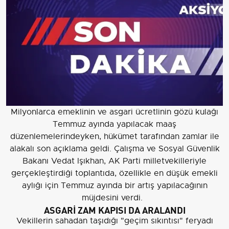
Milyonlarca emeklinin ve asgari ücretlinin gözü kulağı
Temmuz ayında yapılacak maaş
düzenlemelerindeyken, hükümet tarafından zamlar ile
alakalı son açıklama geldi. Çalışma ve Sosyal Güvenlik
Bakanı Vedat Işıkhan, AK Parti milletvekilleriyle
gerçekleştirdiği toplantıda, özellikle en düşük emekli
aylığı için Temmuz ayında bir artış yapılacağının
müjdesini verdi.
ASGARİ ZAM KAPISI DA ARALANDI
Vekillerin sahadan taşıdığı "geçim sıkıntısı" feryadı
sonrası gelen bu açıklama, umutları artırırken, asgari
ücrete ara zam kapısının ise aralık kaldığı anlaşıldı.