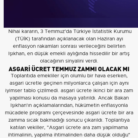
Nihai kararın, 3 Temmuz'da Türkiye İstatistik Kurumu
(TÜİK) tarafından açıklanacak olan Haziran ayı
enflasyon rakamları sonrası verileceğini belirten
Işıkhan, en düşük emekli aylığında hissedilir bir artış
olacağının sinyalini verdi.
ASGARİ ÜCRET TEMMUZ ZAMMI OLACAK MI
Toplantıda emekliler için olumlu bir hava eserken,
asgari ücretle geçinen milyonlarca çalışan için aynı
iyimser tablo çizilmedi. asgari ücrete ikinci bir ara zam
yapılması konusu da masaya yatırıldı. Ancak Bakan
Işıkhan'ın açıklamalarından, hükümetin enflasyonla
mücadele programı çerçevesinde asgari ücrete bir ara
zamma sıcak bakmadığı sonucu çıkarıldı. Toplantıya
katılan vekiller, "Asgari ücrete ara zam yapılmama
ihtimalinin, yapılma ihtimalinden daha düşük olduğu"
yorumlarını sundu.
EN DÜŞÜK EMEKLİ MAAŞI HESAPLAMASI