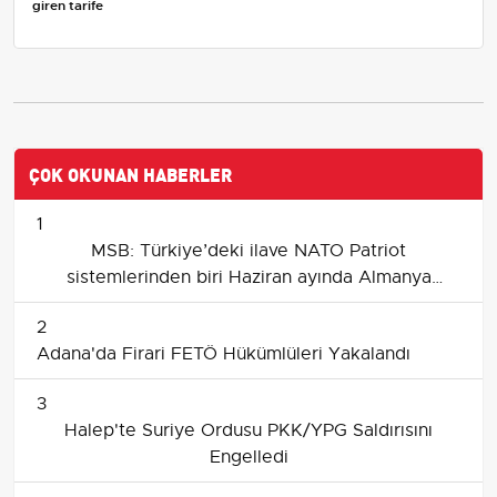
ÇOK OKUNAN HABERLER
1
MSB: Türkiye’deki ilave NATO Patriot
sistemlerinden biri Haziran ayında Almanya
tarafından devralınacak
2
Adana'da Firari FETÖ Hükümlüleri Yakalandı
3
Halep'te Suriye Ordusu PKK/YPG Saldırısını
Engelledi
4
İran ve Lübnan Liderlerinden İsrail'in