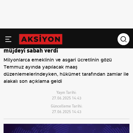
On dakikalık sağanak Erzurum trafiğini durma
noktasına getirdi
Temmuz'da ara zam müjdesi! Milyonlara
müjdeyi sabah verdi
Milyonlarca emeklinin ve asgari ücretlinin gözü
Temmuz ayında yapılacak maaş
düzenlemelerindeyken, hükümet tarafından zamlar ile
alakalı son açıklama geldi
Yayın Tarihi:
27.06.2025 14:43
Güncelleme Tarihi:
27.06.2025 14:43