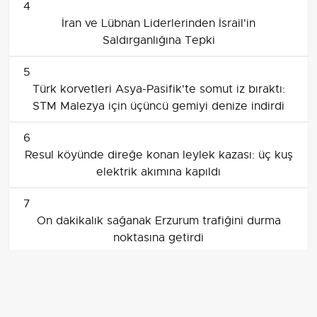
Saldırganlığına Tepki
5
Türk korvetleri Asya-Pasifik'te somut iz bıraktı:
STM Malezya için üçüncü gemiyi denize indirdi
6
Resul köyünde direğe konan leylek kazası: üç kuş
elektrik akımına kapıldı
7
On dakikalık sağanak Erzurum trafiğini durma
noktasına getirdi
MTV 2. taksit son ödeme tarihi 2025! MTV 2.
taksit ne kadar, kaç TL ödenecek
Türkiye'deki milyonlarca araç sahibini yakından
ilgilendiren Motorlu Taşıtlar Vergisi (MTV)