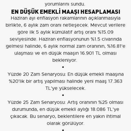
Haziran ayı enflasyon rakamlarının açıklanmasıyla
birlikte, 6 aylık zam oranı netleşecek. Mevcut verilere
göre ilk 5 aylık kümülatif artış oranı %15.09
seviyesinde. Haziran enflasyonunun %1.5 civarında
gelmesi halinde, 6 aylık normal zam oranının, %16.81'e
ulaşması ve en düşük maaşın 16.901 TL olması
bekleniyor.
Yüzde 20 Zam Senaryosu: En düşük emekli maaşına
%20'lik bir artış yapılması halinde yeni maaş 17.363
TL'ye yükselecek.
Yüzde 25 Zam Senaryosu: Artış oranının %25 olması
durumunda, en düşük emekli aylığı 18.086 TL'ye
çıkacak. Bu senaryo, beklentilere en yakın ihtimal
olarak görülüyor.
Yüzde 30 Zam Senaryosu: Hükümetin daha güçlü bir
alım gücü desteği sağlaması ve zammı %30 olarak