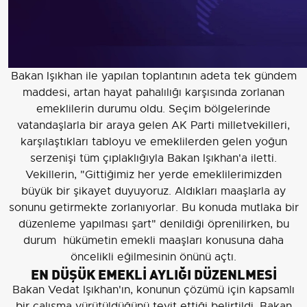
Bakan Işıkhan ile yapılan toplantının adeta tek gündem
maddesi, artan hayat pahalılığı karşısında zorlanan
emeklilerin durumu oldu. Seçim bölgelerinde
vatandaşlarla bir araya gelen AK Parti milletvekilleri,
karşılaştıkları tabloyu ve emeklilerden gelen yoğun
serzenişi tüm çıplaklığıyla Bakan Işıkhan'a iletti.
Vekillerin, "Gittiğimiz her yerde emeklilerimizden
büyük bir şikayet duyuyoruz. Aldıkları maaşlarla ay
sonunu getirmekte zorlanıyorlar. Bu konuda mutlaka bir
düzenleme yapılması şart" denildiği öprenilirken, bu
durum hükümetin emekli maaşları konusuna daha
öncelikli eğilmesinin önünü açtı.
EN DÜŞÜK EMEKLİ AYLIĞI DÜZENLMESİ
Bakan Vedat Işıkhan'ın, konunun çözümü için kapsamlı
bir çalışma yürütüldüğünü teyit ettiği belirtildi. Bakan
Işıkhan, Hazine ve Maliye Bakanlığı ile
Cumhurbaşkanlığı bünyesinde ortak bir çalışma