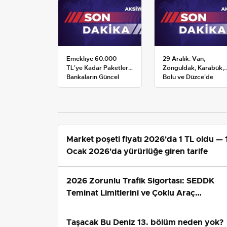
Emekliye 60.000
29 Aralık: Van,
TL'ye Kadar Paketler:
Zonguldak, Karabük,
Bankaların Güncel
Bolu ve Düzce'de
Promosyon ve Ek
okullar tatil —
Avantajları
Üniversiteler ne
durumda?
Market poşeti fiyatı 2026'da 1 TL oldu — 
Ocak 2026'da yürürlüğe giren tarife
2026 Zorunlu Trafik Sigortası: SEDDK
Teminat Limitlerini ve Çoklu Araç
Tarifesini Yeniden Belirledi
Taşacak Bu Deniz 13. bölüm neden yok?