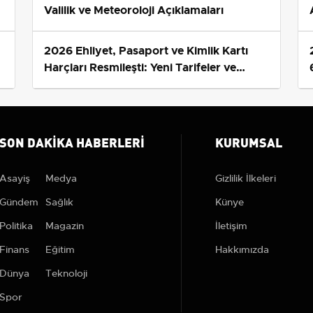
Valilik ve Meteoroloji Açıklamaları
2026 Ehliyet, Pasaport ve Kimlik Kartı
s
Harçları Resmileşti: Yeni Tarifeler ve
Geçerlilik Tarihi
SON DAKIKA HABERLERI
KURUMSAL
Asayiş
Medya
Gizlilik İlkeleri
Gündem
Sağlık
Künye
Politika
Magazin
İletişim
Finans
Eğitim
Hakkımızda
Dünya
Teknoloji
Spor