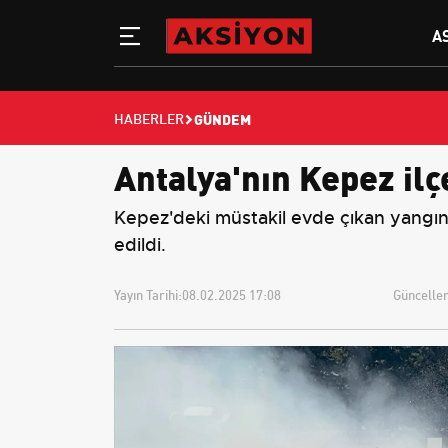
A
GÜNDEM
HABERLER
Antalya'nın Kepez il
Kepez'deki müstakil evde çıkan yangın i
edildi.
Yayın Tarihi:
08.02.2025 17:08
Güncellem