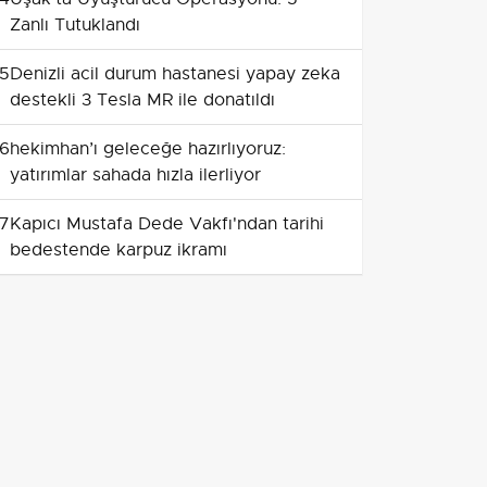
Zanlı Tutuklandı
5
Denizli acil durum hastanesi yapay zeka
destekli 3 Tesla MR ile donatıldı
6
hekimhan’ı geleceğe hazırlıyoruz:
yatırımlar sahada hızla ilerliyor
7
Kapıcı Mustafa Dede Vakfı'ndan tarihi
bedestende karpuz ikramı