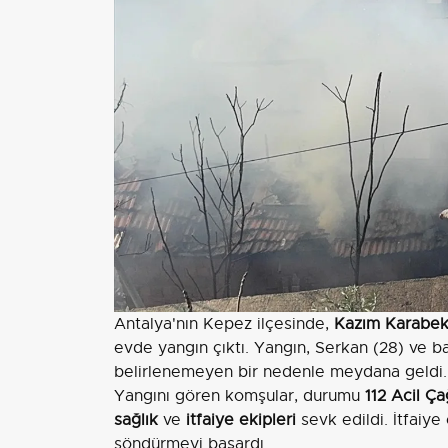
Antalya'nın Kepez ilçesinde,
Kazım Karabeki
evde yangın çıktı. Yangın, Serkan (28) ve b
belirlenemeyen bir nedenle meydana geldi.
Yangını gören komşular, durumu
112 Acil Ç
sağlık
ve
itfaiye ekipleri
sevk edildi. İtfaiye
söndürmeyi başardı.