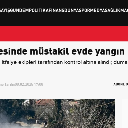
SAYIŞ
GÜNDEM
POLITIKA
FINANS
DÜNYA
SPOR
MEDYA
SAĞLIK
MA
çesinde müstakil evde yangın
tfaiye ekipleri tarafından kontrol altına alındı; duma
e Tarihi:
08.02.2025 17:08
ABONE O