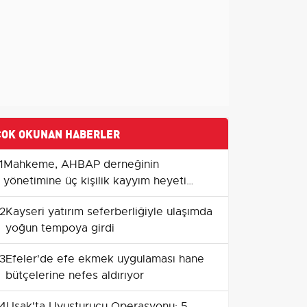
ÇOK OKUNAN HABERLER
1
Mahkeme, AHBAP derneğinin
yönetimine üç kişilik kayyım heyeti
atadı
2
Kayseri yatırım seferberliğiyle ulaşımda
yoğun tempoya girdi
3
Efeler'de efe ekmek uygulaması hane
bütçelerine nefes aldırıyor
4
Uşak'ta Uyuşturucu Operasyonu: 5