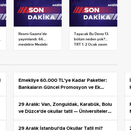
Resmi Gazete'de
Taşacak Bu Deniz 13.
yayımlandı: 66
bölüm neden yok?
meslekte Mesleki
TRT 1, 2 Ocak yayın
Yeterlilik Belgesi
planını değiştirdi
zorunluluğu
1
Emekliye 60.000 TL'ye Kadar Paketler:
Bankaların Güncel Promosyon ve Ek
Avantajları
29 Aralık: Van, Zonguldak, Karabük, Bolu
ve Düzce'de okullar tatil — Üniversiteler
ne durumda?
29 Aralık İstanbul'da Okullar Tatil mi?