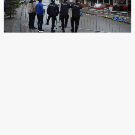
HAKKÂRİ’DE YAPIMI SÜREN TOPLUM SAĞLIĞI
MERKEZİ’NİN TEMEL KAZISI SONRASI ÇEVREDE
BULUNAN BAZI BİNALARDA MEYDANA GELEN
KAYMALAR NEDENİYLE BAZI İŞ YERLERİ GEÇİCİ
OLARAK MÜHÜRLENDİ.