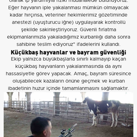
olarak ip yardımıyla fiziki müdahalede bulunuyoruz.
Eğer hayvanın iple yakalanması mümkün olmayacak
kadar hırçınsa, veteriner hekimlerimiz gözetiminde
anestezi (uyuşturucu iğne) uygulayarak kontrollü
şekilde sakinleştiriyoruz. Güvenli fırlatma
ekipmanlarımızla yakaladığımız kurbanlığı daha sonra
sahibine teslim ediyoruz" ifadelerini kullandı.
Küçükbaş hayvanlar ve bayram güvenliği
Ekip yalnızca büyükbaşlarla sınırlı kalmayıp kaçan
küçükbaş hayvanların yakalanmasında da aynı
hassasiyetle görev yapacak. Amaç, bayram süresince
oluşabilecek kazaların önüne geçmek ve kurban
ibadetinin huzur içinde tamamlanmasını sağlamaktır.