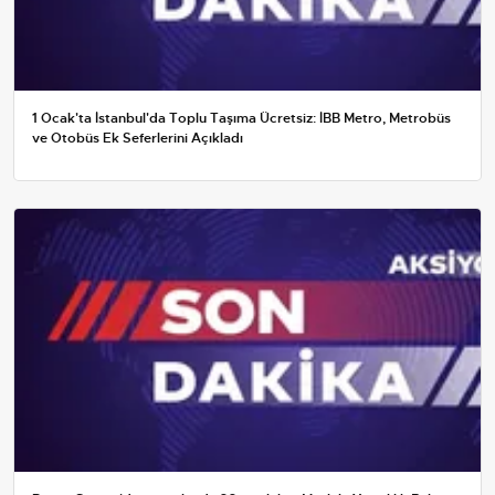
1 Ocak'ta İstanbul'da Toplu Taşıma Ücretsiz: İBB Metro, Metrobüs
ve Otobüs Ek Seferlerini Açıkladı