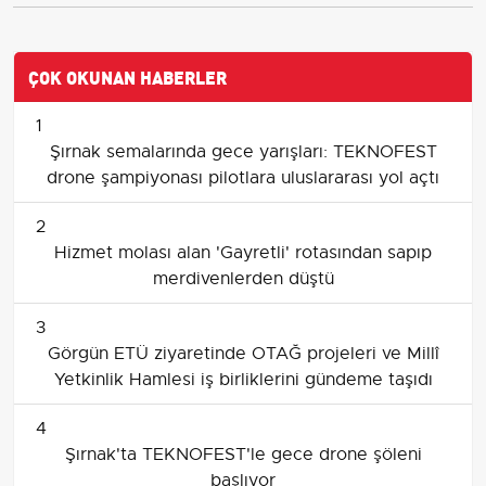
ÇOK OKUNAN HABERLER
1
Şırnak semalarında gece yarışları: TEKNOFEST
drone şampiyonası pilotlara uluslararası yol açtı
2
Hizmet molası alan 'Gayretli' rotasından sapıp
merdivenlerden düştü
3
Görgün ETÜ ziyaretinde OTAĞ projeleri ve Millî
Yetkinlik Hamlesi iş birliklerini gündeme taşıdı
4
Şırnak'ta TEKNOFEST'le gece drone şöleni
başlıyor