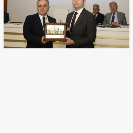
Erciyes Üniversitesi (ERÜ) Öğretim Üyesi Prof. Dr.
Mustafa Serdar Önses'in (sağda) "DNA Encoded
Omniphobicity" projesi, Avrupa Araştırma Konseyinden
(ERC) 2 milyon avro destek almaya hak kazandı. ERÜ
Nanoteknoloji Uygulama ve Araştırma Merkezi
(ERNAM) Müdürü ve Mühendislik Fakültesi Metalurji ve
Malzeme Mühendisliği Bölümü Öğretim Üyesi Önses'in
"DNA Encoded Omniphobicity" isimli projesi, ERÜ
Senato Salonu'nda düzenlenen toplantıyla basına