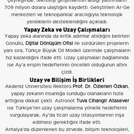
çeyreğinde, teknoloji girişimlerinin aldığı yatırımların
709 milyon dolara ulaştığını kaydetti. Geliştirilen Ar-Ge
merkezleri ve teknoparklar aracılığıyla teknolojik
yeniliklerin desteklendiğini açıkladı.
Yapay Zeka ve Uzay Çalışmaları
Yapay zeka alanında da kritik adımlar atıldığını belirten
Gönüllü,
Dijital Dönüşüm Ofisi
ile sürdürülen projelerin
yanı sıra, Türkçe Büyük Dil Modeli üzerinde çalışmaların
hız kazandığını ifade etti. Uzay çalışmaları bağlamında
ise Ay'a erişim hedeflerinin öncelikli olduğunun altını
çizdi.
Uzay ve Bilişim İş Birlikleri
Akdeniz Üniversitesi Rektörü
Prof. Dr. Özlenen Özkan
,
yapay zekanın insanlığa sunduğu olanakların hızla
arttığına dikkat çekti. Astronot
Tuva Cihangir Atasever
ise Türkiye'nin uzay çalışmalarına yönelik hedeflerini
vurgulayarak, Ay'da ticari uzay istasyonlarının inşa
edilmesi gerektiğini ifade etti.
Antalya'da düzenlenen bu zirvede, bilişim teknolojileri,