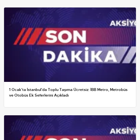
1 Ocak'ta İstanbul'da Toplu Taşıma Ücretsiz: İBB Metro, Metrobüs
ve Otobüs Ek Seferlerini Açıkladı