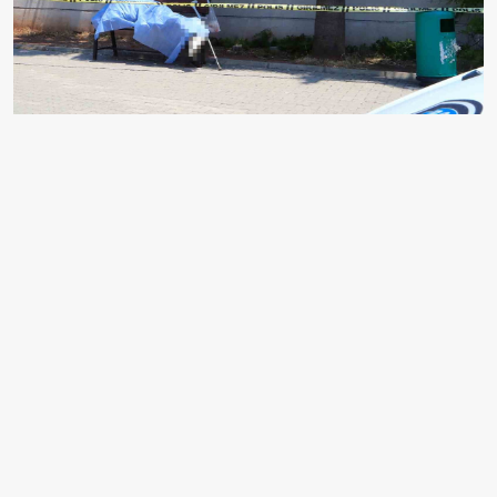
EDİTÖR
Fatma Öztürk
Merhaba, ben Fatma Öztürk. 26 yaşındayım, İzmir.