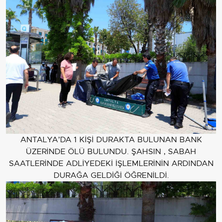
ANTALYA’DA 1 KİŞİ DURAKTA BULUNAN BANK
ÜZERİNDE ÖLÜ BULUNDU. ŞAHSIN , SABAH
SAATLERİNDE ADLİYEDEKİ İŞLEMLERİNİN ARDINDAN
DURAĞA GELDİĞİ ÖĞRENİLDİ.