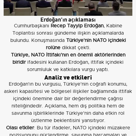
Erdoğan'ın açıklaması
Cumhurbaşkanı
Recep Tayyip Erdoğan
, Kabine
Toplantısı sonrası gündeme ilişkin açıklamalarda
bulundu. Konuşmasında
Türkiye'nin NATO içindeki
rolüne
dikkat çekti.
Türkiye, NATO İttifakı’nın en önemli aktörlerinden
biridir
ifadesini kullanan Erdoğan, ittifak içindeki
sorumluluk ve katkılara vurgu yaptı.
Analiz ve etkileri
Erdoğan'ın bu vurgusu, Türkiye'nin coğrafi konumu,
askeri kapasitesi ve bölgesel ilişkiler bağlamında ittifak
içindeki önemine dair bir değerlendirme çağrısı
niteliğindedir. Açıklama, hem dış politika hem de
savunma işbirliklerinde Türkiye'nin daha etkin rol
üstlenme beklentisini yansıtıyor.
Olası etkiler
: Bu tür ifadeler, NATO içindeki müzakere
pozisyonunu güçlendirme, savunma harcamaları ve