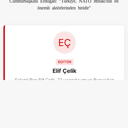
Cumhurbaşkanı Erdoğan: "Türkiye, NATO İttifakı'nın en
önemli aktörlerinden biridir"
EDİTÖR
Elif Çelik
Selam! Ben Elif Çelik, 22 yaşındayım ve Bursa'dan
bağlanıyorum. aksiyon.com.tr Gündem ekibinin en
genciyim, yeni mezun oldum. Enerjim süper! Sosyal
medya trendleri, sokak röportajları ve gençliğin
nabzını tutan konular bende. Bu işe bayılıyorum!