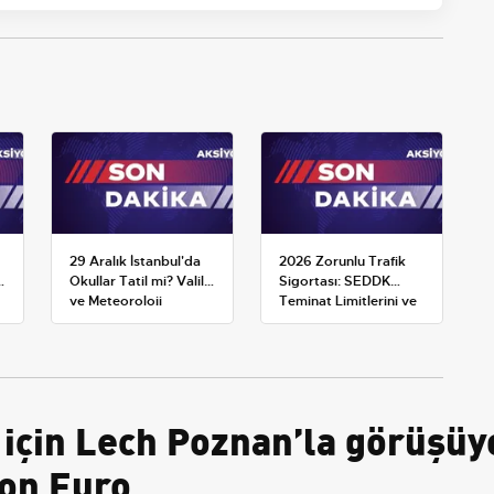
29 Aralık İstanbul'da
2026 Zorunlu Trafik
Okullar Tatil mi? Valilik
Sigortası: SEDDK
ve Meteoroloji
Teminat Limitlerini ve
Açıklamaları
Çoklu Araç Tarifesini
Yeniden Belirledi
 için Lech Poznan’la görüşü
yon Euro