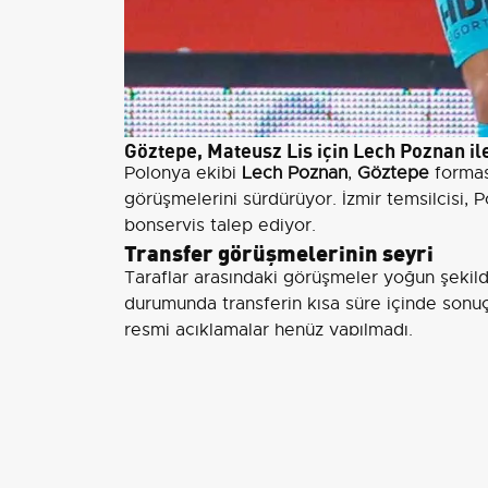
Göztepe, Mateusz Lis için Lech Poznan il
Polonya ekibi
Lech Poznan
,
Göztepe
formas
görüşmelerini sürdürüyor. İzmir temsilcisi, Po
bonservis talep ediyor.
Transfer görüşmelerinin seyri
Taraflar arasındaki görüşmeler yoğun şekild
durumunda transferin kısa süre içinde sonuçl
resmi açıklamalar henüz yapılmadı.
Göztepe'nin kadro yapılanması
Trendyol Süper Lig ekibi Göztepe, yeni se
Kulüple yolları ayrılan oyuncular arasında
He
Yıldız
yer alırken,
Efkan Bekiroğlu
ile sözleş
Savunma hattında
Heliton
'un ayrılığı sonra
Aris
'ten
Noah Sonko Sundberg
transferinde