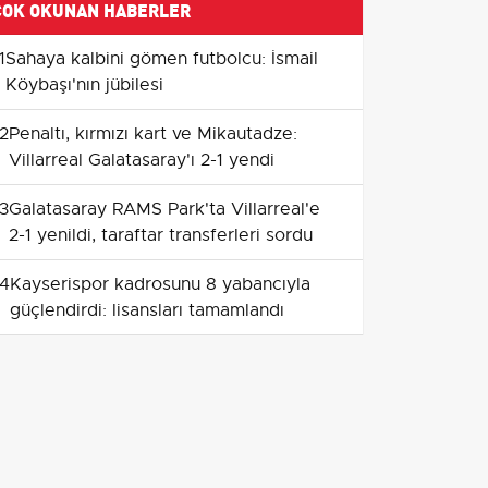
ÇOK OKUNAN HABERLER
1
Sahaya kalbini gömen futbolcu: İsmail
Köybaşı'nın jübilesi
2
Penaltı, kırmızı kart ve Mikautadze:
Villarreal Galatasaray'ı 2-1 yendi
3
Galatasaray RAMS Park'ta Villarreal'e
2-1 yenildi, taraftar transferleri sordu
4
Kayserispor kadrosunu 8 yabancıyla
güçlendirdi: lisansları tamamlandı
5
Kalamış'ta J70 taktik savaşı: Team
Nautique önde
6
Gürsel Aksel'de jübile coşkusu:
Göztepe hazırlık maçında
Trabzonspor'u 2-1 mağlup etti