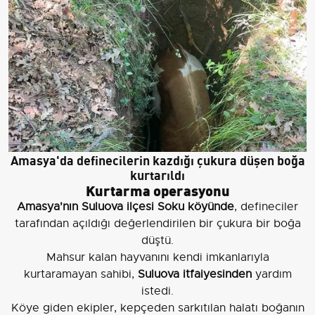
Amasya'da definecilerin kazdığı çukura düşen boğa
kurtarıldı
Kurtarma operasyonu
Amasya'nın Suluova ilçesi Soku köyünde
, defineciler
tarafından açıldığı değerlendirilen bir çukura bir boğa
düştü.
Mahsur kalan hayvanını kendi imkanlarıyla
kurtaramayan sahibi,
Suluova itfaiyesinden
yardım
istedi.
Köye giden ekipler, kepçeden sarkıtılan halatı boğanın