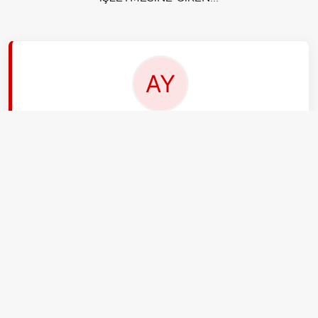
EDİTÖR
Ayşe Yıldız
Ben Ayşe Yıldız, 29 yaşındayım. aksiyon.com.tr'nin
başkent muhabiriyim. Tahmin edeceğiniz gibi
Ankara'da yaşıyorum. Bürokrasi ve diplomasi trafiğini
takip ediyorum. Bağlantılarım güçlüdür, resmi dili iyi
bilirim ve kulis bilgilerini ilk ben alırım.
İLGİLİ HABERLER