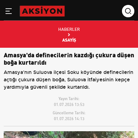
HABERLER
ASAYIŞ
Amasya'da definecilerin kazdığı çukura düşen
boğa kurtarıldı
Amasya'nın Suluova ilçesi Soku köyünde definecilerin
açtığı çukura düşen boğa, Suluova itfaiyesinin kepçe
yardımıyla güvenli şekilde kurtarıldı.
Yayın Tarihi:
01.07.2026 13:53
Güncelleme Tarihi:
01.07.2026 14:13