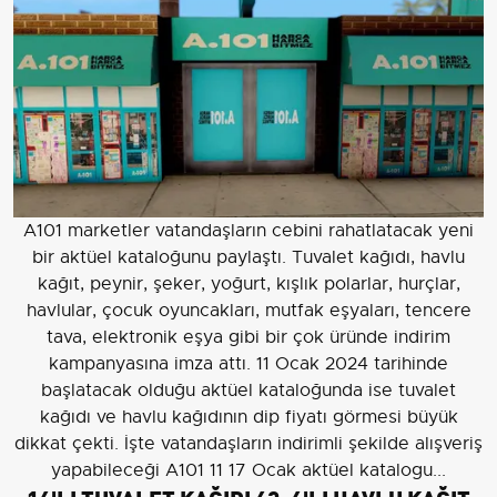
A101 marketler vatandaşların cebini rahatlatacak yeni
bir aktüel kataloğunu paylaştı. Tuvalet kağıdı, havlu
kağıt, peynir, şeker, yoğurt, kışlık polarlar, hurçlar,
havlular, çocuk oyuncakları, mutfak eşyaları, tencere
tava, elektronik eşya gibi bir çok üründe indirim
kampanyasına imza attı. 11 Ocak 2024 tarihinde
başlatacak olduğu aktüel kataloğunda ise tuvalet
kağıdı ve havlu kağıdının dip fiyatı görmesi büyük
dikkat çekti. İşte vatandaşların indirimli şekilde alışveriş
yapabileceği A101 11 17 Ocak aktüel katalogu...
16'LI TUVALET KAĞIDI 62, 6'LI HAVLU KAĞIT