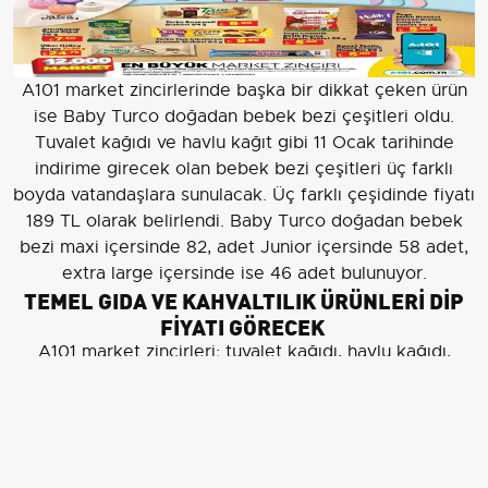
A101 market zincirlerinde başka bir dikkat çeken ürün
ise Baby Turco doğadan bebek bezi çeşitleri oldu.
Tuvalet kağıdı ve havlu kağıt gibi 11 Ocak tarihinde
indirime girecek olan bebek bezi çeşitleri üç farklı
boyda vatandaşlara sunulacak. Üç farklı çeşidinde fiyatı
189 TL olarak belirlendi. Baby Turco doğadan bebek
bezi maxi içersinde 82, adet Junior içersinde 58 adet,
extra large içersinde ise 46 adet bulunuyor.
TEMEL GIDA VE KAHVALTILIK ÜRÜNLERİ DİP
FİYATI GÖRECEK
A101 market zincirleri; tuvalet kağıdı, havlu kağıdı,
bebek bezi gibi ürünlerin yanı sıra temel gıda ve
kahvaltılık ürünlerde de indirimli şekilde bir çok ürüne
raflarda yer verecek. Yörükoğlu tam yağlı beyaz peynir
129 TL, Yörükoğlu tam yağlı taze kaşar peynir 1 kg 209
TL, Yörükoğlu tam yağlı süzme peynir 900 gr 105 TL,