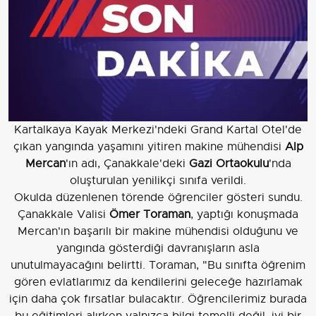
Kartalkaya Kayak Merkezi'ndeki Grand Kartal Otel'de
çıkan yangında yaşamını yitiren makine mühendisi
Alp
Mercan
'ın adı, Çanakkale'deki
Gazi Ortaokulu
'nda
oluşturulan yenilikçi sınıfa verildi.
Okulda düzenlenen törende öğrenciler gösteri sundu.
Çanakkale Valisi
Ömer Toraman
, yaptığı konuşmada
Mercan'ın başarılı bir makine mühendisi olduğunu ve
yangında gösterdiği davranışların asla
unutulmayacağını belirtti. Toraman, "Bu sınıfta öğrenim
gören evlatlarımız da kendilerini geleceğe hazırlamak
için daha çok fırsatlar bulacaktır. Öğrencilerimiz burada
bu eğitimleri alırken yalnızca bilgi temelli değil, iyi bir