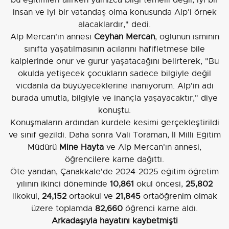
insan ve iyi bir vatandaş olma konusunda Alp'i örnek
alacaklardır," dedi.
Alp Mercan'ın annesi
Ceyhan Mercan
, oğlunun isminin
sınıfta yaşatılmasının acılarını hafifletmese bile
kalplerinde onur ve gurur yaşatacağını belirterek, "Bu
okulda yetişecek çocukların sadece bilgiyle değil
vicdanla da büyüyeceklerine inanıyorum. Alp'in adı
burada umutla, bilgiyle ve inançla yaşayacaktır," diye
konuştu.
Konuşmaların ardından kurdele kesimi gerçekleştirildi
ve sınıf gezildi. Daha sonra Vali Toraman, İl Milli Eğitim
Müdürü
Mine Hayta
ve Alp Mercan'ın annesi,
öğrencilere karne dağıttı.
Öte yandan, Çanakkale'de 2024-2025 eğitim öğretim
yılının ikinci döneminde
10,861
okul öncesi,
25,802
ilkokul,
24,152
ortaokul ve
21,845
ortaöğrenim olmak
üzere toplamda
82,660
öğrenci karne aldı.
Arkadaşıyla hayatını kaybetmişti