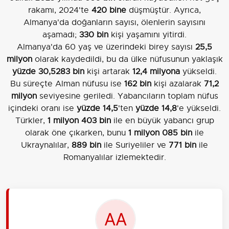
rakamı, 2024'te
420 bine
düşmüştür. Ayrıca,
Almanya'da doğanların sayısı, ölenlerin sayısını
aşamadı;
330 bin
kişi yaşamını yitirdi.
Almanya'da 60 yaş ve üzerindeki birey sayısı
25,5
milyon
olarak kaydedildi, bu da ülke nüfusunun yaklaşık
yüzde 30,5283 bin
kişi artarak
12,4 milyona
yükseldi.
Bu süreçte Alman nüfusu ise
162 bin
kişi azalarak
71,2
milyon
seviyesine geriledi. Yabancıların toplam nüfus
içindeki oranı ise
yüzde 14,5
'ten
yüzde 14,8
'e yükseldi.
Türkler,
1 milyon 403 bin
ile en büyük yabancı grup
olarak öne çıkarken, bunu
1 milyon 085 bin
ile
Ukraynalılar,
889 bin
ile Suriyeliler ve
771 bin
ile
Romanyalılar izlemektedir.