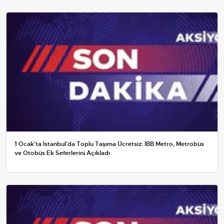
1 Ocak'ta İstanbul'da Toplu Taşıma Ücretsiz: İBB Metro, Metrobüs
ve Otobüs Ek Seferlerini Açıkladı