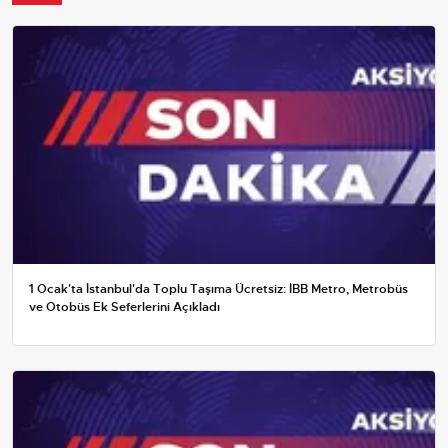
1 Ocak'ta İstanbul'da Toplu Taşıma Ücretsiz: İBB Metro, Metrobüs
ve Otobüs Ek Seferlerini Açıkladı