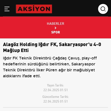
HABERLER
SPOR
Alagöz Holding Iğdır FK, Sakaryaspor'u 4-0
Mağlup Etti
Iğdır FK Teknik Direktörü Çağdaş Çavuş, play-off
hedeflerinin sürdüğünü belirtirken, Sakaryaspor
Teknik Direktörü İlker Püren ağır bir mağlubiyet
aldıklarını ifade etti.
Yayın Tarihi:
22.04.2025 01:51
Güncelleme Tarihi:
22.04.2025 01:51