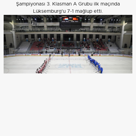
Şampiyonası 3. Klasman A Grubu ilk maçında
Lüksemburg'u 7-1 mağlup etti.
Türkiye Buz Hokeyi A Milli Takımı, Zeytinburnu Buz
Adası'nda oynanan Erkekler Buz Hokeyi Dünya
Şampiyonası 3. Klasman A Grubu ilk maçında
Lüksemburg'u 7-1 mağlup etti.