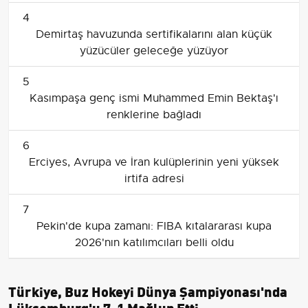
4
Demirtaş havuzunda sertifikalarını alan küçük
yüzücüler geleceğe yüzüyor
5
Kasımpaşa genç ismi Muhammed Emin Bektaş'ı
renklerine bağladı
6
Erciyes, Avrupa ve İran kulüplerinin yeni yüksek
irtifa adresi
7
Pekin'de kupa zamanı: FIBA kıtalararası kupa
2026'nın katılımcıları belli oldu
Türkiye, Buz Hokeyi Dünya Şampiyonası'nda
Lüksemburg'u 7-1 Mağlup Etti