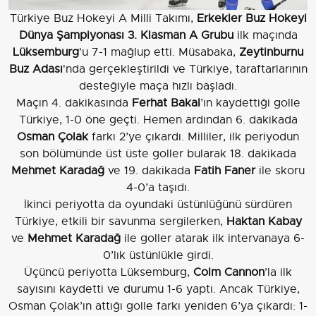
Türkiye Buz Hokeyi A Milli Takımı,
Erkekler Buz Hokeyi
Dünya Şampiyonası 3. Klasman A Grubu
ilk maçında
Lüksemburg
'u 7-1 mağlup etti. Müsabaka,
Zeytinburnu
Buz Adası
'nda gerçekleştirildi ve Türkiye, taraftarlarının
desteğiyle maça hızlı başladı.
Maçın 4. dakikasında
Ferhat Bakal
’ın kaydettiği golle
Türkiye, 1-0 öne geçti. Hemen ardından 6. dakikada
Osman Çolak
farkı 2’ye çıkardı. Milliler, ilk periyodun
son bölümünde üst üste goller bularak 18. dakikada
Mehmet Karadağ
ve 19. dakikada
Fatih Faner
ile skoru
4-0’a taşıdı.
İkinci periyotta da oyundaki üstünlüğünü sürdüren
Türkiye, etkili bir savunma sergilerken,
Haktan Kabay
ve
Mehmet Karadağ
ile goller atarak ilk intervanaya 6-
0’lık üstünlükle girdi.
Üçüncü periyotta Lüksemburg,
Colm Cannon
’la ilk
sayısını kaydetti ve durumu 1-6 yaptı. Ancak Türkiye,
Osman Çolak’ın attığı golle farkı yeniden 6’ya çıkardı: 1-