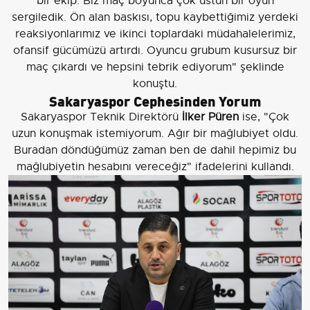
bir ekip. Biz maç boyunca çok üstün bir oyun
sergiledik. Ön alan baskısı, topu kaybettiğimiz yerdeki
reaksiyonlarımız ve ikinci toplardaki müdahalelerimiz,
ofansif gücümüzü artırdı. Oyuncu grubum kusursuz bir
maç çıkardı ve hepsini tebrik ediyorum" şeklinde
konuştu.
Sakaryaspor Cephesinden Yorum
Sakaryaspor Teknik Direktörü
İlker Püren
ise, "Çok
uzun konuşmak istemiyorum. Ağır bir mağlubiyet oldu.
Buradan döndüğümüz zaman ben de dahil hepimiz bu
mağlubiyetin hesabını vereceğiz" ifadelerini kullandı.