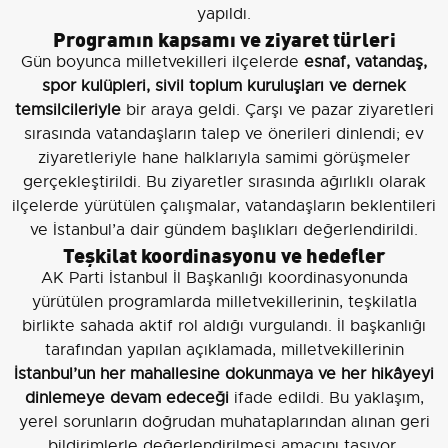
yapıldı.
Programın kapsamı ve ziyaret türleri
Gün boyunca milletvekilleri ilçelerde
esnaf, vatandaş,
spor kulüpleri, sivil toplum kuruluşları ve dernek
temsilcileriyle
bir araya geldi. Çarşı ve pazar ziyaretleri
sırasında vatandaşların talep ve önerileri dinlendi; ev
ziyaretleriyle hane halklarıyla samimi görüşmeler
gerçekleştirildi. Bu ziyaretler sırasında ağırlıklı olarak
ilçelerde yürütülen çalışmalar, vatandaşların beklentileri
ve İstanbul’a dair gündem başlıkları değerlendirildi.
Teşkilat koordinasyonu ve hedefler
AK Parti İstanbul İl Başkanlığı koordinasyonunda
yürütülen programlarda milletvekillerinin, teşkilatla
birlikte sahada aktif rol aldığı vurgulandı. İl başkanlığı
tarafından yapılan açıklamada, milletvekillerinin
İstanbul’un her mahallesine dokunmaya ve her hikâyeyi
dinlemeye devam edeceği
ifade edildi. Bu yaklaşım,
yerel sorunların doğrudan muhataplarından alınan geri
bildirimlerle değerlendirilmesi amacını taşıyor.