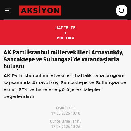
HABERLER
POLITIKA
AK Parti İstanbul milletvekilleri Arnavutköy,
Sancaktepe ve Sultangazi’de vatandaşlarla
buluştu
AK Parti İstanbul milletvekilleri, haftalık saha programı
kapsamında Arnavutköy, Sancaktepe ve Sultangazi’de
esnaf, STK ve hanelerle görüşerek talepleri
değerlendirdi.
Yayın Tarihi:
17.05.2026 10:10
Güncelleme Tarihi:
17.05.2026 10:26