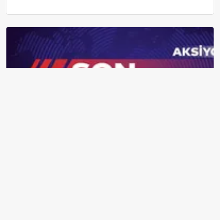
2026 Ehliyet, Pasaport ve Kimlik Kartı Harçları Resmileşti: Yeni
Tarifeler ve Geçerlilik Tarihi