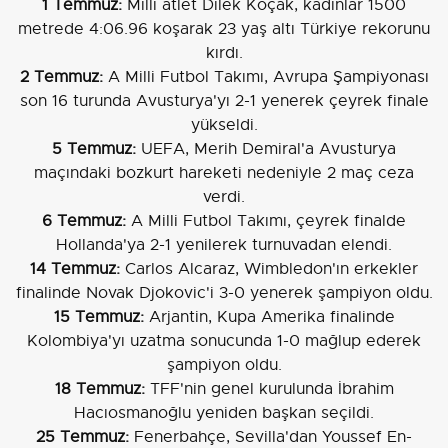
1 Temmuz:
Milli atlet Dilek Koçak, kadınlar 1500
metrede 4:06.96 koşarak 23 yaş altı Türkiye rekorunu
kırdı.
2 Temmuz:
A Milli Futbol Takımı, Avrupa Şampiyonası
son 16 turunda Avusturya'yı 2-1 yenerek çeyrek finale
yükseldi.
5 Temmuz:
UEFA, Merih Demiral'a Avusturya
maçındaki bozkurt hareketi nedeniyle 2 maç ceza
verdi.
6 Temmuz:
A Milli Futbol Takımı, çeyrek finalde
Hollanda'ya 2-1 yenilerek turnuvadan elendi.
14 Temmuz:
Carlos Alcaraz, Wimbledon'ın erkekler
finalinde Novak Djokovic'i 3-0 yenerek şampiyon oldu.
15 Temmuz:
Arjantin, Kupa Amerika finalinde
Kolombiya'yı uzatma sonucunda 1-0 mağlup ederek
şampiyon oldu.
18 Temmuz:
TFF'nin genel kurulunda İbrahim
Hacıosmanoğlu yeniden başkan seçildi.
25 Temmuz:
Fenerbahçe, Sevilla'dan Youssef En-