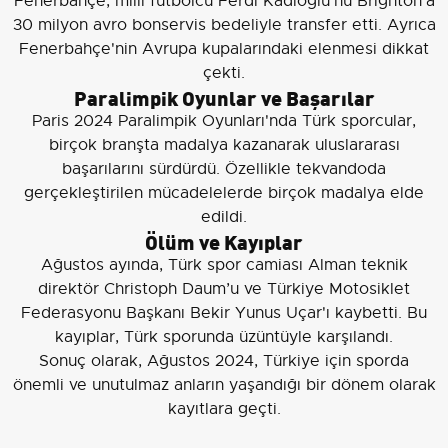
Fenerbahçe, milli futbolcu Ferdi Kadıoğlu'nu Brighton'a
30 milyon avro bonservis bedeliyle transfer etti. Ayrıca
Fenerbahçe'nin Avrupa kupalarındaki elenmesi dikkat
çekti.
Paralimpik Oyunlar ve Başarılar
Paris 2024 Paralimpik Oyunları'nda Türk sporcular,
birçok branşta madalya kazanarak uluslararası
başarılarını sürdürdü. Özellikle tekvandoda
gerçekleştirilen mücadelelerde birçok madalya elde
edildi.
Ölüm ve Kayıplar
Ağustos ayında, Türk spor camiası Alman teknik
direktör Christoph Daum’u ve Türkiye Motosiklet
Federasyonu Başkanı Bekir Yunus Uçar'ı kaybetti. Bu
kayıplar, Türk sporunda üzüntüyle karşılandı.
Sonuç olarak, Ağustos 2024, Türkiye için sporda
önemli ve unutulmaz anların yaşandığı bir dönem olarak
kayıtlara geçti.