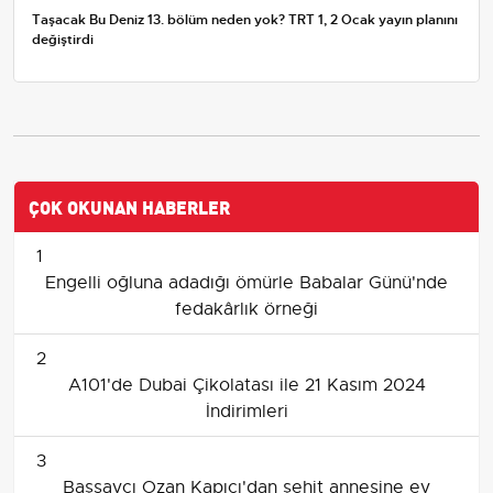
Taşacak Bu Deniz 13. bölüm neden yok? TRT 1, 2 Ocak yayın planını
değiştirdi
ÇOK OKUNAN HABERLER
1
Engelli oğluna adadığı ömürle Babalar Günü'nde
fedakârlık örneği
2
A101'de Dubai Çikolatası ile 21 Kasım 2024
İndirimleri
3
Başsavcı Ozan Kapıcı'dan şehit annesine ev