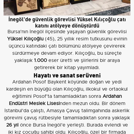
İnegöl'de güvenlik görevlisi Yüksel Kılıçoğlu çatı
katını atölyeye dönüştürdü
Bursa'nın İnegöl ilçesinde yaşayan güvenlik görevlisi
Yüksel Kılıçoğlu
(45), 25 yıllık resim tutkusunu evinin
üçüncü katındaki çatı bölümünü atölyeye çevirerek
sürdürmeye devam ediyor. Kılıçoğlu, bu süreçte
yaklaşık
1.000
eser üretti ve şiirlerini bir araya
getirerek bir kitap yayımladı.
Hayatı ve sanat serüveni
Ardahan Posof Baykent köyünde doğan ve yedi
kardeşin en büyüğü olan Kılıçoğlu, ilkokul ve ortaokul
eğitimini Posof'ta tamamladıktan sonra
Ardahan
Endüstri Meslek Lisesi
nden mezun oldu. Bir dönem
İstanbul'da çalıştı, Amasya Çavuş talimgahında askerlik
görevini çavuş rütbesiyle tamamladıktan sonra yaklaşık
26 yıl
önce Bursa İnegöl'e yerleşti. Burada evlendi ve
iki kız çocuğu sahibi oldu. Kılıçoğlu, özel bir firmada