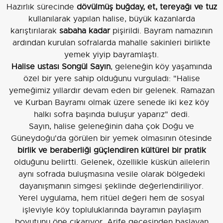
Hazırlık sürecinde
dövülmüş buğday, et, tereyağı ve tuz
kullanılarak yapılan halise, büyük kazanlarda
karıştırılarak
sabaha kadar
pişirildi. Bayram namazının
ardından kurulan sofralarda mahalle sakinleri birlikte
yemek yiyip bayramlaştı.
Halise ustası Songül Sayın
, geleneğin köy yaşamında
özel bir yere sahip olduğunu vurguladı: "Halise
yemeğimiz yıllardır devam eden bir gelenek. Ramazan
ve Kurban Bayramı olmak üzere senede iki kez köy
halkı sofra başında buluşur yaparız" dedi.
Sayın, halise geleneğinin daha çok Doğu ve
Güneydoğu'da görülen bir yemek olmasının ötesinde
birlik ve beraberliği güçlendiren kültürel bir pratik
olduğunu belirtti. Gelenek, özellikle küskün ailelerin
aynı sofrada buluşmasına vesile olarak bölgedeki
dayanışmanın simgesi şeklinde değerlendiriliyor.
Yerel uygulama, hem ritüel değeri hem de sosyal
işleviyle köy topluluklarında bayramın paylaşım
boyutunu öne çıkarıyor. Arife gecesinden başlayan