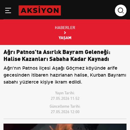
HABERLER
YAŞAM
Ağrı Patnos’ta Asırlık Bayram Geleneği:
Halise Kazanları Sabaha Kadar Kaynadı
Ağrı'nın Patnos ilçesi Aşağı Göçmez köyünde arife
gecesinden itibaren hazırlanan halise, Kurban Bayramı
sabahı yüzlerce kişiye ikram edildi.
Yayın Tarihi:
27.05.2026 11:52
Güncelleme Tarihi:
27.05.2026 12:00