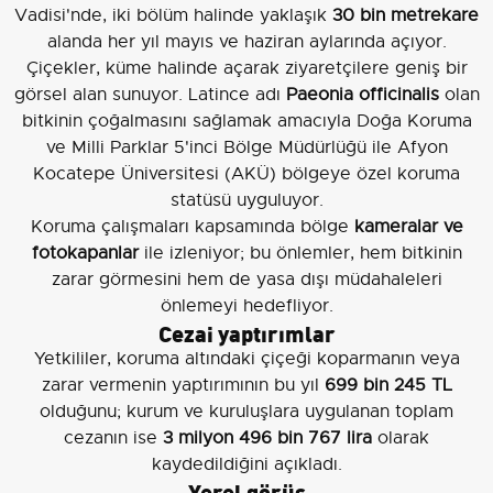
Vadisi'nde, iki bölüm halinde yaklaşık
30 bin metrekare
alanda her yıl mayıs ve haziran aylarında açıyor.
Çiçekler, küme halinde açarak ziyaretçilere geniş bir
görsel alan sunuyor. Latince adı
Paeonia officinalis
olan
bitkinin çoğalmasını sağlamak amacıyla Doğa Koruma
ve Milli Parklar 5'inci Bölge Müdürlüğü ile Afyon
Kocatepe Üniversitesi (AKÜ) bölgeye özel koruma
statüsü uyguluyor.
Koruma çalışmaları kapsamında bölge
kameralar ve
fotokapanlar
ile izleniyor; bu önlemler, hem bitkinin
zarar görmesini hem de yasa dışı müdahaleleri
önlemeyi hedefliyor.
Cezai yaptırımlar
Yetkililer, koruma altındaki çiçeği koparmanın veya
zarar vermenin yaptırımının bu yıl
699 bin 245 TL
olduğunu; kurum ve kuruluşlara uygulanan toplam
cezanın ise
3 milyon 496 bin 767 lira
olarak
kaydedildiğini açıkladı.
Yerel görüş