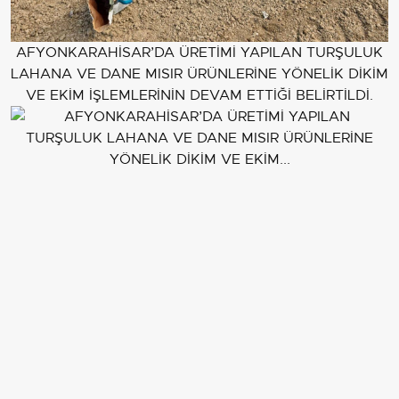
AFYONKARAHİSAR’DA ÜRETİMİ YAPILAN TURŞULUK
LAHANA VE DANE MISIR ÜRÜNLERİNE YÖNELİK DİKİM
VE EKİM İŞLEMLERİNİN DEVAM ETTİĞİ BELİRTİLDİ.
EDİTÖR
Elif Çelik
Selam! Ben Elif Çelik, 22 yaşındayım ve Bursa'dan