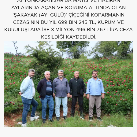
AFYONKARAHİSAR’DA MAYIS VE HAZİRAN
AYLARINDA AÇAN VE KORUMA ALTINDA OLAN
'ŞAKAYAK (AYI GÜLÜ)' ÇİÇEĞİNİ KOPARMANIN
CEZASININ BU YIL 699 BİN 245 TL, KURUM VE
KURULUŞLARA İSE 3 MİLYON 496 BİN 767 LİRA CEZA
KESİLDİĞİ KAYDEDİLDİ.