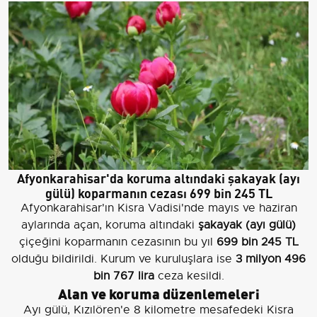
Afyonkarahisar'da koruma altındaki şakayak (ayı
gülü) koparmanın cezası 699 bin 245 TL
Afyonkarahisar'ın Kisra Vadisi'nde mayıs ve haziran
aylarında açan, koruma altındaki
şakayak (ayı gülü)
çiçeğini koparmanın cezasının bu yıl
699 bin 245 TL
olduğu bildirildi. Kurum ve kuruluşlara ise
3 milyon 496
bin 767 lira
ceza kesildi.
Alan ve koruma düzenlemeleri
Ayı gülü, Kızılören'e 8 kilometre mesafedeki Kisra