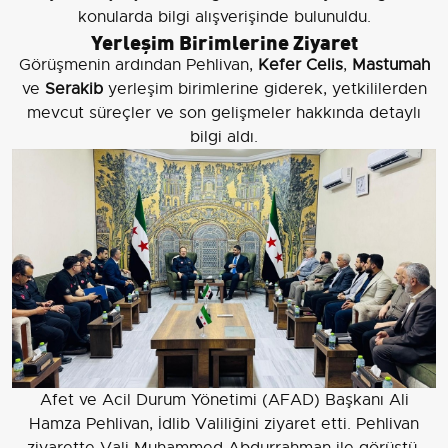
konularda bilgi alışverişinde bulunuldu.
Yerleşim Birimlerine Ziyaret
Görüşmenin ardından Pehlivan,
Kefer Celis
,
Mastumah
ve
Serakib
yerleşim birimlerine giderek, yetkililerden
mevcut süreçler ve son gelişmeler hakkında detaylı
bilgi aldı.
Afet ve Acil Durum Yönetimi (AFAD) Başkanı Ali
Hamza Pehlivan, İdlib Valiliğini ziyaret etti. Pehlivan
ziyarette Vali Muhammed Abdurrahman ile görüştü.