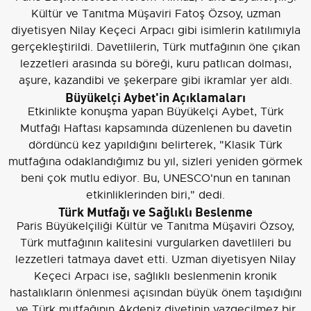
Kültür ve Tanıtma Müşaviri Fatoş Özsoy, uzman
diyetisyen Nilay Keçeci Arpacı gibi isimlerin katılımıyla
gerçekleştirildi. Davetlilerin, Türk mutfağının öne çıkan
lezzetleri arasında su böreği, kuru patlıcan dolması,
aşure, kazandibi ve şekerpare gibi ikramlar yer aldı.
Büyükelçi Aybet'in Açıklamaları
Etkinlikte konuşma yapan Büyükelçi Aybet, Türk
Mutfağı Haftası kapsamında düzenlenen bu davetin
dördüncü kez yapıldığını belirterek, "Klasik Türk
mutfağına odaklandığımız bu yıl, sizleri yeniden görmek
beni çok mutlu ediyor. Bu, UNESCO'nun en tanınan
etkinliklerinden biri," dedi.
Türk Mutfağı ve Sağlıklı Beslenme
Paris Büyükelçiliği Kültür ve Tanıtma Müşaviri Özsoy,
Türk mutfağının kalitesini vurgularken davetlileri bu
lezzetleri tatmaya davet etti. Uzman diyetisyen Nilay
Keçeci Arpacı ise, sağlıklı beslenmenin kronik
hastalıkların önlenmesi açısından büyük önem taşıdığını
ve Türk mutfağının Akdeniz diyetinin vazgeçilmez bir