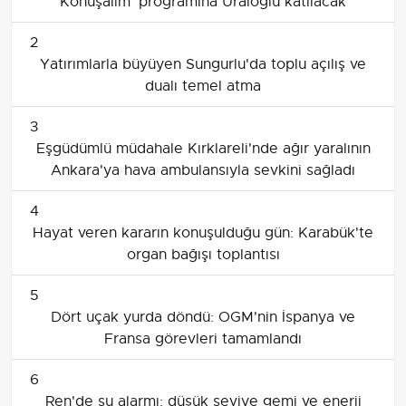
Konuşalım' programına Uraloğlu katılacak
2
Yatırımlarla büyüyen Sungurlu'da toplu açılış ve
dualı temel atma
3
Eşgüdümlü müdahale Kırklareli'nde ağır yaralının
Ankara'ya hava ambulansıyla sevkini sağladı
4
Hayat veren kararın konuşulduğu gün: Karabük'te
organ bağışı toplantısı
5
Dört uçak yurda döndü: OGM'nin İspanya ve
Fransa görevleri tamamlandı
6
Ren'de su alarmı: düşük seviye gemi ve enerji