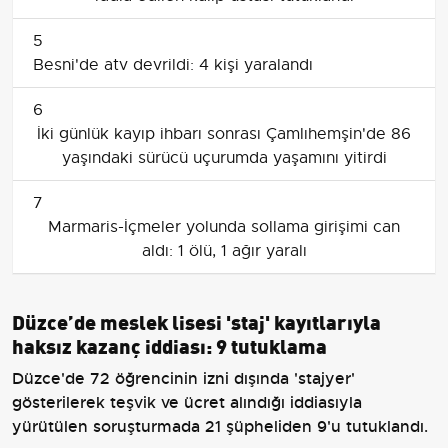
5
Besni'de atv devrildi: 4 kişi yaralandı
6
İki günlük kayıp ihbarı sonrası Çamlıhemşin'de 86
yaşındaki sürücü uçurumda yaşamını yitirdi
7
Marmaris-İçmeler yolunda sollama girişimi can
aldı: 1 ölü, 1 ağır yaralı
Düzce’de meslek lisesi 'staj' kayıtlarıyla
haksız kazanç iddiası: 9 tutuklama
Düzce'de 72 öğrencinin izni dışında 'stajyer'
gösterilerek teşvik ve ücret alındığı iddiasıyla
yürütülen soruşturmada 21 şüpheliden 9'u tutuklandı.