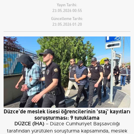
Yayın Tarihi:
23.05.2026 00:55
Güncelleme Tarihi:
23.05.2026 01:20
Düzce’de meslek lisesi öğrencilerinin 'staj' kayıtları
soruşturması: 9 tutuklama
DÜZCE (İHA)
– Düzce Cumhuriyet Başsavcılığı
tarafından yürütülen soruşturma kapsamında, meslek