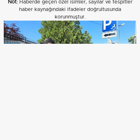
Not:
Haberde geçen özel isimler, sayılar ve tespitler
haber kaynağındaki ifadeler doğrultusunda
korunmuştur.
DÜZCE'DE MESLEK LİSESİNDE OKUYAN ÖĞRENCİLERİ
STAJ YAPIYOR GİBİ GÖSTEREREK 72 ÖĞRENCİ
ÜZERİNDEN HAKSIZ KAZANÇ SAĞLADIĞI ŞÜPHESİYLE