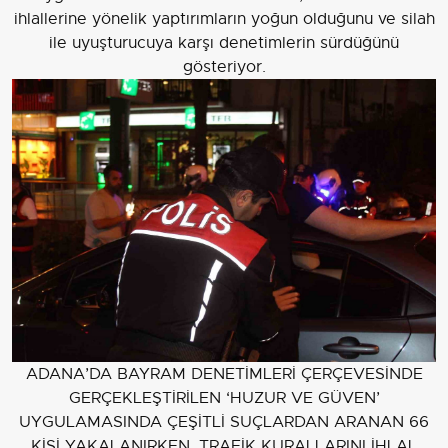
ihlallerine yönelik yaptırımların yoğun olduğunu ve silah
ile uyuşturucuya karşı denetimlerin sürdüğünü
gösteriyor.
ADANA’DA BAYRAM DENETİMLERİ ÇERÇEVESİNDE
GERÇEKLEŞTİRİLEN ‘HUZUR VE GÜVEN’
UYGULAMASINDA ÇEŞİTLİ SUÇLARDAN ARANAN 66
KİŞİ YAKALANIRKEN, TRAFİK KURALLARINI İHLAL