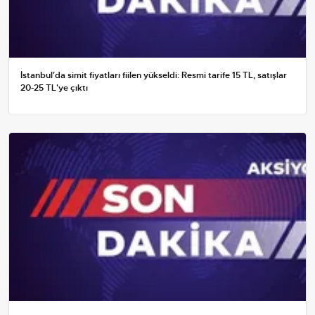
İstanbul'da simit fiyatları fiilen yükseldi: Resmi tarife 15 TL, satışlar
20-25 TL'ye çıktı