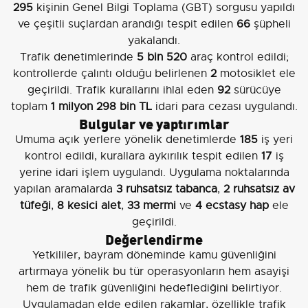
295
kişinin Genel Bilgi Toplama (GBT) sorgusu yapıldı
ve çeşitli suçlardan arandığı tespit edilen
66
şüpheli
yakalandı.
Trafik denetimlerinde
5 bin 520
araç kontrol edildi;
kontrollerde çalıntı olduğu belirlenen
2
motosiklet ele
geçirildi. Trafik kurallarını ihlal eden
92
sürücüye
toplam
1 milyon 298 bin TL
idari para cezası uygulandı.
Bulgular ve yaptırımlar
Umuma açık yerlere yönelik denetimlerde
185
iş yeri
kontrol edildi, kurallara aykırılık tespit edilen
17
iş
yerine idari işlem uygulandı. Uygulama noktalarında
yapılan aramalarda
3 ruhsatsız tabanca
,
2 ruhsatsız av
tüfeği
,
8 kesici alet
,
33 mermi
ve
4 ecstasy hap
ele
geçirildi.
Değerlendirme
Yetkililer, bayram döneminde kamu güvenliğini
artırmaya yönelik bu tür operasyonların hem asayişi
hem de trafik güvenliğini hedeflediğini belirtiyor.
Uygulamadan elde edilen rakamlar, özellikle trafik