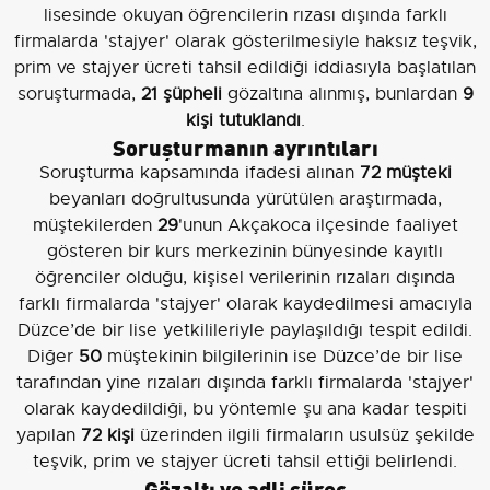
lisesinde okuyan öğrencilerin rızası dışında farklı
firmalarda 'stajyer' olarak gösterilmesiyle haksız teşvik,
prim ve stajyer ücreti tahsil edildiği iddiasıyla başlatılan
soruşturmada,
21 şüpheli
gözaltına alınmış, bunlardan
9
kişi tutuklandı
.
Soruşturmanın ayrıntıları
Soruşturma kapsamında ifadesi alınan
72 müşteki
beyanları doğrultusunda yürütülen araştırmada,
müştekilerden
29
'unun Akçakoca ilçesinde faaliyet
gösteren bir kurs merkezinin bünyesinde kayıtlı
öğrenciler olduğu, kişisel verilerinin rızaları dışında
farklı firmalarda 'stajyer' olarak kaydedilmesi amacıyla
Düzce’de bir lise yetkilileriyle paylaşıldığı tespit edildi.
Diğer
50
müştekinin bilgilerinin ise Düzce’de bir lise
tarafından yine rızaları dışında farklı firmalarda 'stajyer'
olarak kaydedildiği, bu yöntemle şu ana kadar tespiti
yapılan
72 kişi
üzerinden ilgili firmaların usulsüz şekilde
teşvik, prim ve stajyer ücreti tahsil ettiği belirlendi.
Gözaltı ve adli süreç