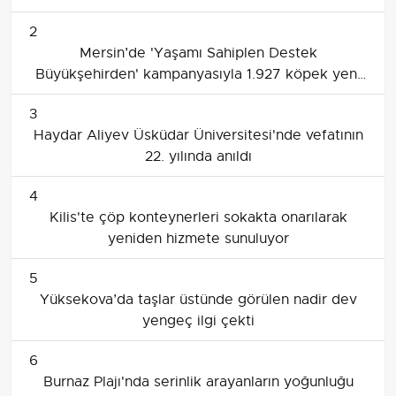
2
Mersin’de 'Yaşamı Sahiplen Destek
Büyükşehirden' kampanyasıyla 1.927 köpek yeni
yuvasına kavuştu
3
Haydar Aliyev Üsküdar Üniversitesi'nde vefatının
22. yılında anıldı
4
Kilis'te çöp konteynerleri sokakta onarılarak
yeniden hizmete sunuluyor
5
Yüksekova’da taşlar üstünde görülen nadir dev
yengeç ilgi çekti
6
Burnaz Plajı'nda serinlik arayanların yoğunluğu