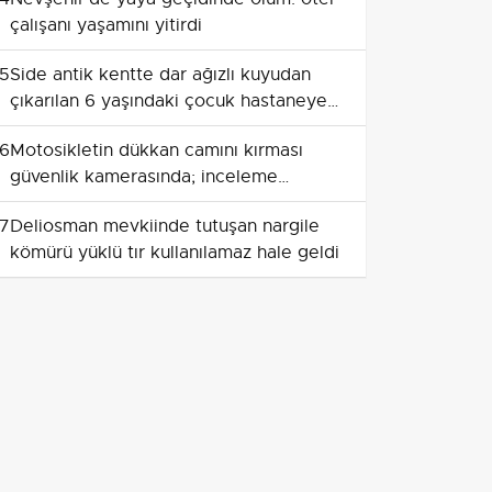
çalışanı yaşamını yitirdi
5
Side antik kentte dar ağızlı kuyudan
çıkarılan 6 yaşındaki çocuk hastaneye
götürüldü
6
Motosikletin dükkan camını kırması
güvenlik kamerasında; inceleme
sırasında bıçaklı arbede
7
Deliosman mevkiinde tutuşan nargile
kömürü yüklü tır kullanılamaz hale geldi