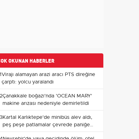
ÇOK OKUNAN HABERLER
1
Virajı alamayan arazi aracı PTS direğine
çarptı: yolcu yaralandı
2
Çanakkale boğazı'nda 'OCEAN MARY'
makine arızası nedeniyle demirletildi
3
Kartal Karlıktepe'de minibüs alev aldı,
peş peşe patlamalar çevrede paniğe
yol açtı
4
Nevşehir'de yaya geçidinde ölüm: otel