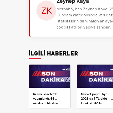
Zeynep Kaya
Merhaba, ben Zeynep Kaya. 25 y
Gündem kategorisinde veri gaze
istatistiklerin dilini halkın anl
çok dikkatli bir yapıya sahibim.
İLGİLİ HABERLER
Resmi Gazete'de
Market poşeti fiyatı
yayımlandı: 66
2026'da 1 TL oldu — 1
meslekte Mesleki
Ocak 2026'da
Yeterlilik Belgesi
yürürlüğe giren tarife
zorunluluğu