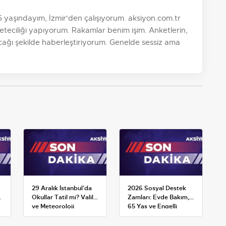
aşındayım, İzmir'den çalışıyorum. aksiyon.com.tr
teciliği yapıyorum. Rakamlar benim işim. Anketlerin,
ayacağı şekilde haberleştiriyorum. Genelde sessiz ama
29 Aralık İstanbul'da
2026 Sosyal Destek
Okullar Tatil mi? Valilik
Zamları: Evde Bakım,
ve Meteoroloji
65 Yaş ve Engelli
Açıklamaları
Maaşlarında Yeni
Tahminler