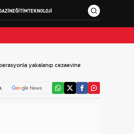
GAZIN
EĞITIM
TEKNOLOJI
 operasyonla yakalanıp cezaevine
L