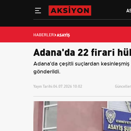
A
ASAYIŞ
HABERLER
Adana'da 22 firari h
Adana'da çeşitli suçlardan kesinleşmiş
gönderildi.
Yayın Tarihi:
04.07.2026 10:02
Güncellem