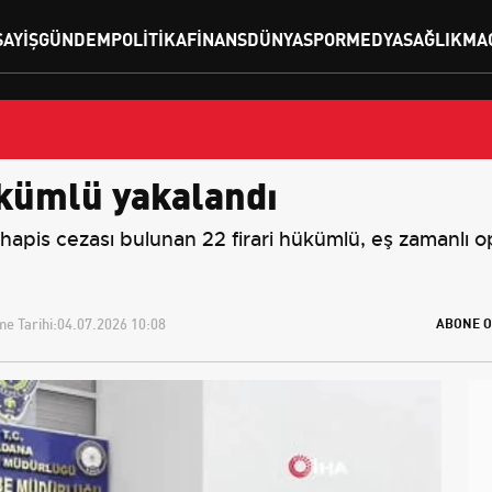
SAYIŞ
GÜNDEM
POLITIKA
FINANS
DÜNYA
SPOR
MEDYA
SAĞLIK
MA
ükümlü yakalandı
 hapis cezası bulunan 22 firari hükümlü, eş zamanlı
e Tarihi:
04.07.2026 10:08
ABONE O