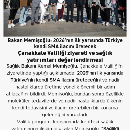
Bakan Memişoğlu: 2026'nın ilk yarısında Türkiye
kendi SMA ilacını üretecek
Çanakkale Valiliği ziyareti ve sağlık
yatırımları değerlendirmesi
Sağlık Bakanı Kemal Memişoğlu
, Çanakkale Valiliği'ni
ziyaretinde yaptığı açıklamada,
2026'nın ilk yarısında
Türkiye'nin kendi SMA ilacını üreteceğini
ve nadir
hastalıklarda üretime yönelik önemli bir adım
atılacağını bildirdi. Memişoğlu, bundan sonra özellikle
moleküler tedavilerde ve nadir hastalıklarda ülkenin
kendi tedavisini ve ilacını üretebilen bir konuma
geleceğini vurguladı.
Valilik programı kapsamında kentteki sağlık
yatırımlarına ilişkin bilgi alan Memişoğlu,
"Sağlıklı