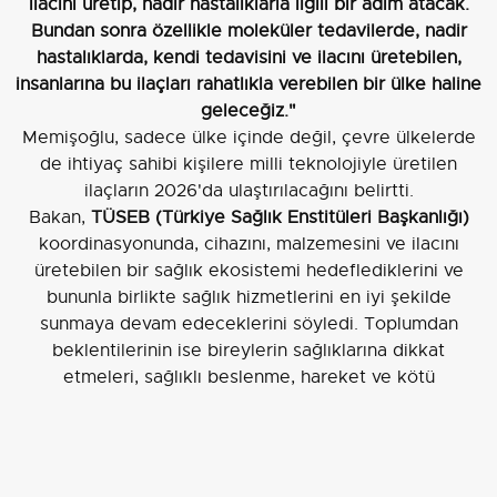
ilacını üretip, nadir hastalıklarla ilgili bir adım atacak.
Bundan sonra özellikle moleküler tedavilerde, nadir
hastalıklarda, kendi tedavisini ve ilacını üretebilen,
insanlarına bu ilaçları rahatlıkla verebilen bir ülke haline
geleceğiz."
Memişoğlu, sadece ülke içinde değil, çevre ülkelerde
de ihtiyaç sahibi kişilere milli teknolojiyle üretilen
ilaçların 2026'da ulaştırılacağını belirtti.
Bakan,
TÜSEB (Türkiye Sağlık Enstitüleri Başkanlığı)
koordinasyonunda, cihazını, malzemesini ve ilacını
üretebilen bir sağlık ekosistemi hedeflediklerini ve
bununla birlikte sağlık hizmetlerini en iyi şekilde
sunmaya devam edeceklerini söyledi. Toplumdan
beklentilerinin ise bireylerin sağlıklarına dikkat
etmeleri, sağlıklı beslenme, hareket ve kötü
alışkanlıklardan uzak durma şeklinde olduğunu
vurguladı.
Memişoğlu, Çanakkale Sağlık İl Müdürlüğü tarafından
kurulan "Sigarayı Bırakma" standını da ziyaret ederek