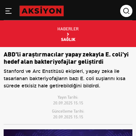
HABERLER
SAĞLIK
ABD'li araştırmacılar yapay zekayla E. coli'yi
hedef alan bakteriyofajlar geliştirdi
Stanford ve Arc Enstitüsü ekipleri, yapay zeka ile
tasarlanan bakteriyofajların bazı E. coli suşlarını kısa
sürede etkisiz hale getirebildiğini bildirdi.
Yayın Tarihi:
20.09.2025 15:15
Güncelleme Tarihi:
20.09.2025 15:15