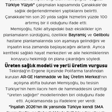
Türkiye Yüzyılı"
çalışmaları kapsamında Çanakkale'de
sağlık değerlendirmeleri yaptıklarını belirtti.
Çanakkale'nin son 20 yılda sağlık hizmetini yüzde 100
artırmış bir il olduğunu ifade etti.
Memişoğlu, fiziki altyapıdaki bazı eksiklikler için
planlamaların sürdüğünü, özellikle
Bayramiç
ve
Gelibolu
hastane planlamalarında son aşamaya gelindiğini ve
inşaatın kısa zamanda başlayacağını aktardı. Ayrıca
kentteki sağlıklı hayat merkezleri ve aile hekimliklerinin
koruyucu hekimliği ön plana çıkardığını söyledi.
Üreten sağlık modeli ve yerli üretim vurgusu
Tekirdağ'ın Ergene ilçesinde Polifarma tarafından
kurulan
AR-GE Hammadde ve İlaç Üretim Merkezi
'nin
açılışına atıfta bulunan Memişoğlu, bu tesisin
Türkiye'nin hem ilacını hem de hammaddesini ürettiği
"üreten sağlığın" modellerinden biri olduğunu ifade
etti. Açıklamasında şu ifadelere yer verdi:
"İnşallah 2026'nın ilk yarısında Türkiye kendi SMA