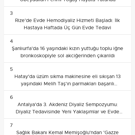
3
Rize'de Evde Hemodiyaliz Hizmeti Başladı: İlk
Hastaya Haftada Üç Gün Evde Tedavi
4
Şanlıurfa'da 16 yaşındaki kızın yuttuğu toplu iğne
bronkoskopiyle sol akciğerinden çıkarıldı
5
Hatay'da üzüm sıkma makinesine eli sıkışan 13
yaşındaki Melih Taş'ın parmakları başarılı
ameliyatla dikildi
6
Antalya'da 3. Akdeniz Diyaliz Sempozyumu:
Diyaliz Tedavisinde Yeni Yaklaşımlar ve Evde
Diyaliz Vurgusu
7
Sağlık Bakanı Kemal Memişoğlu'ndan 'Gazze