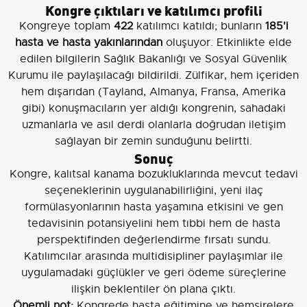
Kongre çıktıları ve katılımcı profili
Kongreye toplam
422
katılımcı katıldı; bunların
185'i
hasta ve hasta yakınlarından
oluşuyor. Etkinlikte elde
edilen bilgilerin Sağlık Bakanlığı ve Sosyal Güvenlik
Kurumu ile paylaşılacağı bildirildi. Zülfikar, hem içeriden
hem dışarıdan (Tayland, Almanya, Fransa, Amerika
gibi) konuşmacıların yer aldığı kongrenin, sahadaki
uzmanlarla ve asıl derdi olanlarla doğrudan iletişim
sağlayan bir zemin sunduğunu belirtti.
Sonuç
Kongre, kalıtsal kanama bozukluklarında mevcut tedavi
seçeneklerinin uygulanabilirliğini, yeni ilaç
formülasyonlarının hasta yaşamına etkisini ve gen
tedavisinin potansiyelini hem tıbbi hem de hasta
perspektifinden değerlendirme fırsatı sundu.
Katılımcılar arasında multidisipliner paylaşımlar ile
uygulamadaki güçlükler ve geri ödeme süreçlerine
ilişkin beklentiler ön plana çıktı.
Önemli not:
Kongrede hasta eğitimine ve hemşirelere