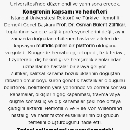
Üniversitesi'nde düzenlendi ve yarın sona erecek.
Kongrenin kapsamı ve hedefleri
İstanbul Üniversitesi Rektörü ve Türkiye Hemofili
Derneği Genel Başkanı
Prof. Dr. Osman Bülent Zülfikar
,
toplantının sadece sağlık profesyonellerini değil, aynı
zamanda doğrudan etkilenen hasta ve aileleri de
kapsayan
multidisipliner bir platform
olduğunu
vurguladı. Kongrede hematoloji, ortopedi, fizik tedavi,
fizyoterapi, diş hekimliği ve hemşirelik alanlarından
uzmanlar ile hastalar bir araya geliyor.
Zülfikar, kalıtsal kanama bozukluklarının doğuştan
itibaren ömür boyu süren genetik hastalıklar olduğunu
belirterek, belirtilerin yara yerlerinde ve cerrahi sonrası
kanamalar, dikişlerin geç kapanması, travma veya
düşme sonrası iç ve dış kanamalar şeklinde ortaya
çıktığını aktardı. Hemofili A ve B ile Von Willebrand
hastalığı ve nadir faktör eksikliklerinin bu grubun
temelini oluşturduğunu ifade etti.
Tedavi gelişmeleri ve uygulamadaki