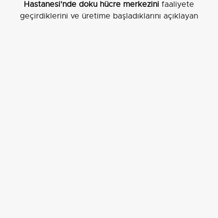
Hastanesi'nde doku hücre merkezini
faaliyete
geçirdiklerini ve üretime başladıklarını açıklayan
Velioğlu, diğer şehir hastanelerinde de üretime
başlamayı planladıklarını söyledi.
Velioğlu’nun açıklamaları, yerli üretimle hem tedavi
erişimini hızlandırmayı hem de dışa bağımlılığı
azaltmayı hedefleyen bir dönüşümün başlangıcına
işaret ediyor.
EDİTÖR
Aksiyon Haber Ajansı